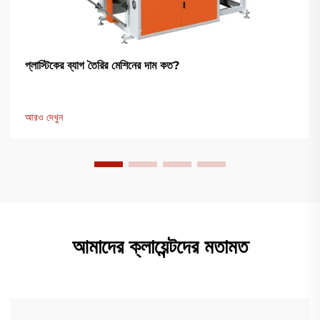
প্লাস্টিকের ব্যাগ তৈরির মেশিনের দাম কত?
আরও দেখুন
আমাদের ক্লায়েন্টদের মতামত