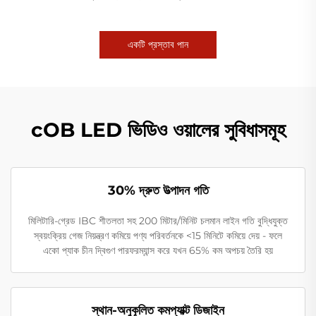
একটি প্রস্তাব পান
cOB LED ভিডিও ওয়ালের সুবিধাসমূহ
30% দ্রুত উত্পাদন গতি
মিলিটারি-গ্রেড IBC শীতলতা সহ 200 মিটার/মিনিট চলমান লাইন গতি বুদ্ধিযুক্ত
স্বয়ংক্রিয় গেজ নিয়ন্ত্রণ কমিয়ে পণ্য পরিবর্তনকে <15 মিনিটে কমিয়ে দেয় - ফলে
একো প্যাক চীন দ্বিগুণ পারফরম্যান্স করে যখন 65% কম অপচয় তৈরি হয়
স্থান-অনুকূলিত কমপ্যাক্ট ডিজাইন