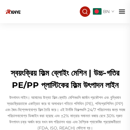
BN
স্বয়ংক্রিয় ফিল্ম ব্লোইং মেশিন | উচ্চ-গতির
PE/PP প্লাস্টিকের ফিল্ম উৎপাদন লাইন
উৎপাদন লাইন। আমাদের উন্নত ফিল্ম ব্লোইং মেশিনগুলি জার্মান প্রকৌশল এবং বুদ্ধিমান
স্বয়ংক্রিয়তাকে একত্রিত করে যা অসাধারণ গতিতে পলিথিন (PE), পলিপ্রোপিলিন (PP)
এবং জৈব-বিশ্লেষণযোগ্য ফিল্ম তৈরি করে। এই টার্নকি বিকল্পগুলি 24/7 পরিচালনার জন্য সহজ
পরিচালনাযোগ্য ডিজাইন করা হয়েছে এবং ±2% মাত্রার সমানতা বজায় রেখে 30% দ্রুত
উৎপাদন চক্র অর্জন করে যখন কম পরিচালন খরচ এবং বৈশ্বিক প্যাকেজিং প্রয়োজনীয়তা
(FDA, ISO, REACH) মেটানো হয়।