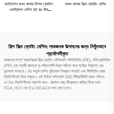
অটোমেশন ডবল কালার ফিলম ব্লোউন
ডাবল কালার ফিল্ম ব্লোয়িং মেশিন
একস্ট্রুশন মেশিন দুই রঙ বাঁধা
ব্লোউন প্লাস্টিক PE ফিলম
একস্ট্রুশন মেশিন
শিল্প ফিল্ম ব্লোইং মেশিন: লাভজনক উত্পাদনের জন্য নিখুঁতভাবে
প্রকৌশলীকৃত
আমাদের সম্পূর্ণ স্বয়ংক্রিয় ফিল্ম ব্লোইং মেশিনগুলি পলিইথিলিন (PE), পলিপ্রোপিলিন
(PP) এবং স্থায়ী রজনকে সু-শক্তিশালী ফিল্মে পরিণত করে সর্বোচ্চ নির্ভুলতা এবং
ন্যূনতম অপচয়ে। AI কর্তৃক চালিত বুদ্ধিমান নিয়ন্ত্রণ পদ্ধতি এবং মিলিটারি-গ্রেড
স্থিতিশীলতা দিয়ে সমৃদ্ধ। এই টার্নকে লাইনগুলি 250 মিটার/মিনিট দ্রুত গতিতে
±1.5% স্থিতিশীলতা প্রদর্শন করে - উত্পাদন খরচ তীব্রভাবে কমিয়ে দিয়ে যখন
FDA, ISO এবং EU REACH মান মেনে চলে।