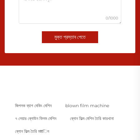
0/1000
মুক্ত প্রস্তাব পেতে
জিপলক ব্যাগ মেকিং মেশিন
blown film machine
৭ লেয়ার ব্লোউন ফিলম মেশিন
ব্লোন ফিল্ম মেশিন তৈরি কারখানা
ব্লোন ফিল্ম তৈরি মशিন