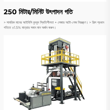
250 মিটার/মিনিট উৎপাদন গতি
> সামরিক মানের আইবিসি বুদবুদ স্থিতিশীলতা + লেজার অটো-গেজ নিয়ন্ত্রণ। > শিল্প প্রধান
গতিতে ±1.5% মাত্রার সমান মান অর্জন করুন।