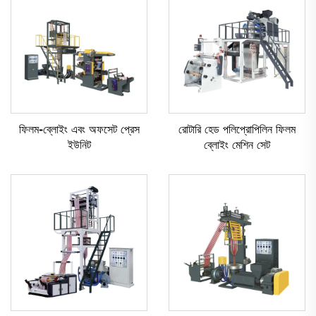
ফিলম-ব্লোইং এবং অফসেট প্রেস
রোটারি হেড পলিপ্রোপিলিন ফিলম
ইউনিট
ব্লোইং মেশিন সেট