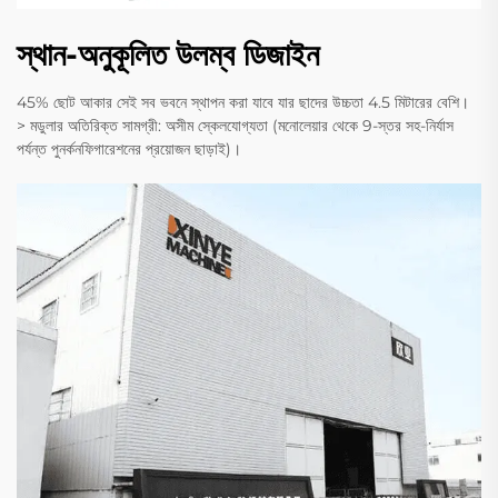
স্থান-অনুকূলিত উলম্ব ডিজাইন
45% ছোট আকার সেই সব ভবনে স্থাপন করা যাবে যার ছাদের উচ্চতা 4.5 মিটারের বেশি।
> মডুলার অতিরিক্ত সামগ্রী: অসীম স্কেলযোগ্যতা (মনোলেয়ার থেকে 9-স্তর সহ-নির্যাস
পর্যন্ত পুনর্কনফিগারেশনের প্রয়োজন ছাড়াই)।