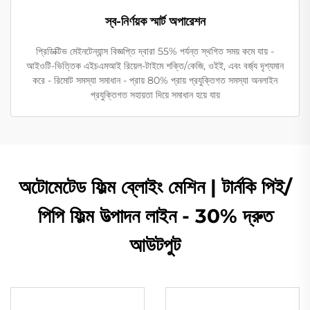
স্ব-নির্ণয়ক স্মার্ট অপারেশন
প্রিডিক্টিভ মেইনটেন্যান্স বিজ্ঞপ্তি দ্বারা 55% পর্যন্ত স্থগিত সময় কমে যায় -
আইওটি-ভিত্তিক এইচএমআই রিয়েল-টাইমে শক্তি/কেজি, ওইই, এবং বর্জ্য দৃশ্যমান
করে - রিমোট সমস্যা সমাধান - প্রায় 80% প্রায় প্রযুক্তিগত সমস্যা অনলাইন
প্রযুক্তিগত সহায়তা দিয়ে সমাধান হয়ে যায়
অটোমেটেড ফিল্ম ব্লোইং মেশিন | টার্নকি পিই/
পিপি ফিল্ম উত্পাদন লাইন - 30% দ্রুত
আউটপুট