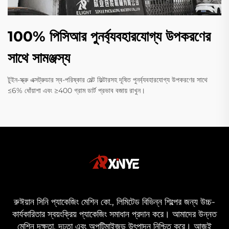
100% পিসিআর পুনর্ব্যবহারযোগ্য উপকরণের
সাথে সামঞ্জস্য
টুইন-স্ক্রু এক্সট্রুডার স্ব-পরিষ্কার মেল্ট ফিল্টারসহ দূষিত পুনর্ব্যবহারযোগ্য উপকরণের সাথে
≤6% ধোঁয়াশা এবং ≥400 গ্রাম ডার্ট প্রভাব বজায় রাখুন।
রুঈয়ান সিনি প্যাকেজিং মেশিন কো., লিমিটেড বিভিন্ন শিল্পের জন্য উচ্চ-
কার্যকারিতার স্বয়ংক্রিয় প্যাকেজিং সমাধান প্রদান করে। আমাদের উন্নত
মেশিন দক্ষতা, দৃঢ়তা এবং অপটিমাইজড উৎপাদন নিশ্চিত করে। আজই