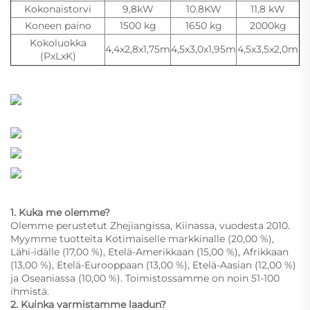
Kokonaistorvi
9,8kW
10.8KW
11,8 kW
Koneen paino
1500 kg
1650 kg
2000kg
Kokoluokka
4,4x2,8x1,75m
4,5x3,0x1,95m
4,5x3,5x2,0m
(PxLxK)
1. Kuka me olemme?
Olemme perustetut Zhejiangissa, Kiinassa, vuodesta 2010.
Myymme tuotteita Kotimaiselle markkinalle (20,00 %),
Lähi-idälle (17,00 %), Etelä-Amerikkaan (15,00 %), Afrikkaan
(13,00 %), Etelä-Eurooppaan (13,00 %), Etelä-Aasian (12,00 %)
ja Oseaniassa (10,00 %). Toimistossamme on noin 51-100
ihmistä.
2. Kuinka varmistamme laadun?