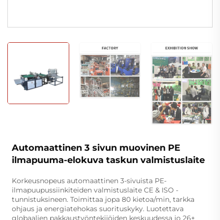
Automaattinen 3 sivun muovinen PE
ilmapuuma-elokuva taskun valmistuslaite
Korkeusnopeus automaattinen 3-sivuista PE-
ilmapuupussiinkiteiden valmistuslaite CE & ISO -
tunnistuksineen. Toimittaa jopa 80 kietoa/min, tarkka
ohjaus ja energiatehokas suorituskyky. Luotettava
globaalien pakkaustyöntekijöiden keskuudessa jo 26+