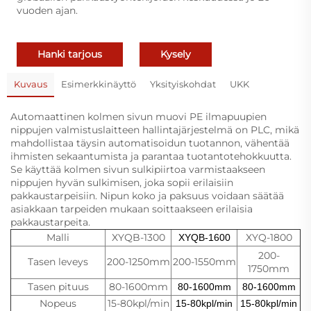
vuoden ajan.
Hanki tarjous
Kysely
Kuvaus
Esimerkkinäyttö
Yksityiskohdat
UKK
Automaattinen kolmen sivun muovi PE ilmapuupien
nippujen valmistuslaitteen hallintajärjestelmä on PLC, mikä
mahdollistaa täysin automatisoidun tuotannon, vähentää
ihmisten sekaantumista ja parantaa tuotantotehokkuutta.
Se käyttää kolmen sivun sulkipiirtoa varmistaakseen
nippujen hyvän sulkimisen, joka sopii erilaisiin
pakkaustarpeisiin. Nipun koko ja paksuus voidaan säätää
asiakkaan tarpeiden mukaan soittaakseen erilaisia
pakkaustarpeita.
Malli
XYQB-1300
XYQ-1800
XYQB-1600
200-
Tasen leveys
200-1250mm
200-1550mm
1750mm
Tasen pituus
80-1600mm
80-1600mm
80-1600mm
Nopeus
15-80kpl/min
15-80kpl/min
15-80kpl/min