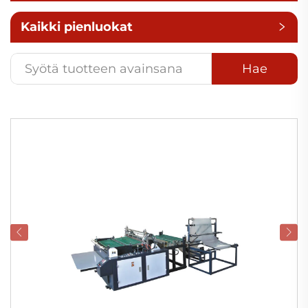
Kaikki pienluokat
Hae