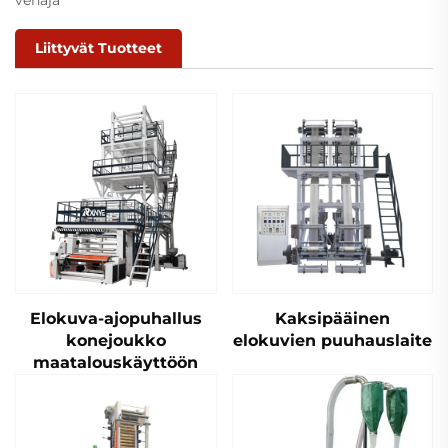
Liittyvät Tuotteet
Elokuva-ajopuhallus
Kaksipääinen
konejoukko
elokuvien puuhauslaite
maatalouskäyttöön