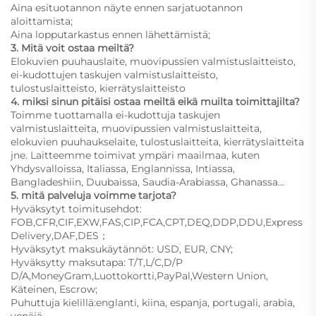
Aina esituotannon näyte ennen sarjatuotannon
aloittamista;
Aina lopputarkastus ennen lähettämistä;
3. Mitä voit ostaa meiltä?
Elokuvien puuhauslaite, muovipussien valmistuslaitteisto,
ei-kudottujen taskujen valmistuslaitteisto,
tulostuslaitteisto, kierrätyslaitteisto
4. miksi sinun pitäisi ostaa meiltä eikä muilta toimittajilta?
Toimme tuottamalla ei-kudottuja taskujen
valmistuslaitteita, muovipussien valmistuslaitteita,
elokuvien puuhaukselaite, tulostuslaitteita, kierrätyslaitteita
jne. Laitteemme toimivat ympäri maailmaa, kuten
Yhdysvalloissa, Italiassa, Englannissa, Intiassa,
Bangladeshiin, Duubaissa, Saudia-Arabiassa, Ghanassa...
5. mitä palveluja voimme tarjota?
Hyväksytyt toimitusehdot:
FOB,CFR,CIF,EXW,FAS,CIP,FCA,CPT,DEQ,DDP,DDU,Express
Delivery,DAF,DES；
Hyväksytyt maksukäytännöt: USD, EUR, CNY;
Hyväksytty maksutapa: T/T,L/C,D/P
D/A,MoneyGram,Luottokortti,PayPal,Western Union,
Käteinen, Escrow;
Puhuttuja kielillä:englanti, kiina, espanja, portugali, arabia,
venäjä