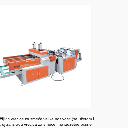
e
žljivih vrećica za smeće velike nosivosti (sa užetom i
Stroj za izradu vrećica za smeće ima izuzetne brzine