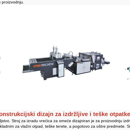
u proizvodnju.
onstrukcijski dizajn za izdržljive i teške otpatk
jstvo. Stroj za izradu vrećica za smeće dizajniran je za proizvodnju izdr
prikladnim za vlažni otpad, teške terete, a pogotovo za oštre predmete. 