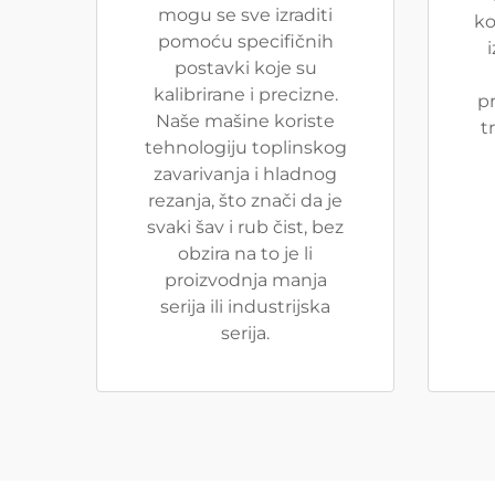
mogu se sve izraditi
ko
pomoću specifičnih
postavki koje su
kalibrirane i precizne.
pr
Naše mašine koriste
t
tehnologiju toplinskog
zavarivanja i hladnog
rezanja, što znači da je
svaki šav i rub čist, bez
obzira na to je li
proizvodnja manja
serija ili industrijska
serija.