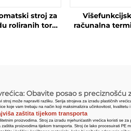
omatski stroj za
Višefunkcijs
du roliranih torbi
računalna term
nkcijom prolaska
rezanja torbic
niti
izradu
 vrećica: Obavite posao s preciznošću 
i stroj može napraviti razliku. Serija strojeva za izradu plastičnih vreći
ice koje vam trebaju na način koji maksimalizira učinkovitost, kvalitetu 
ajviša zaštita tijekom transporta
litetnim proizvodima. Stroj za izradu mjehurićastih vrećica koristi se z
aštita proizvodima tijekom transporta. Stroj će lako procesuirati PE mj