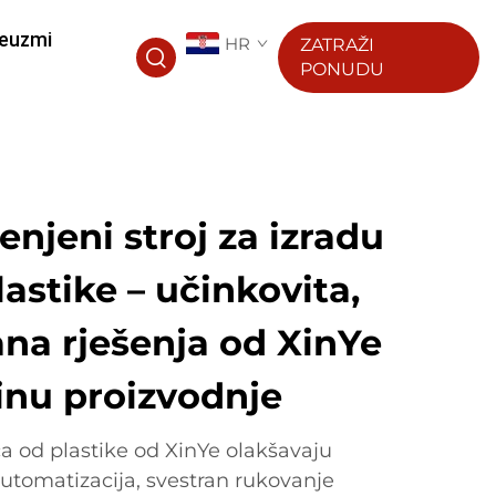
euzmi
HR
ZATRAŽI
PONUDU
enjeni stroj za izradu
lastike – učinkovita,
na rješenja od XinYe
inu proizvodnje
ica od plastike od XinYe olakšavaju
utomatizacija, svestran rukovanje