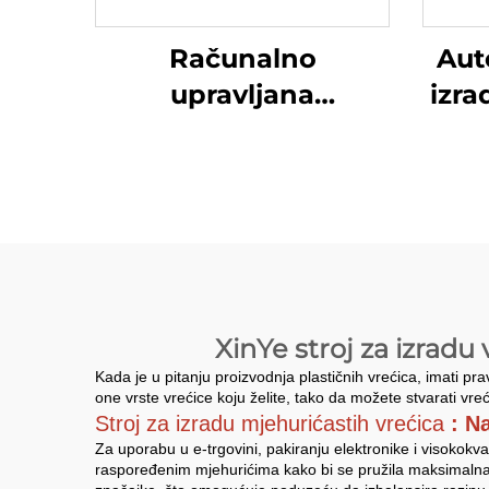
Računalno
Aut
upravljana
izra
automatska mašina
s fu
za proizvodnju torbi
s otvorom
XinYe stroj za izradu
Kada je u pitanju proizvodnja plastičnih vrećica, imati prav
one vrste vrećice koju želite, tako da možete stvarati vreć
Stroj za izradu mjehurićastih vrećica
: N
Za uporabu u e-trgovini, pakiranju elektronike i visokokva
raspoređenim mjehurićima kako bi se pružila maksimalna z