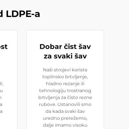
od LDPE-a
st
Dobar čist šav
za svaki šav
Naši strojevi koriste
toplinsko brtvljenje,
i;
hladno rezanje ili
du
tehnologiju trostranog
n
brtvljenja za čisto rezne
a
rubove. Ustanovili smo
la
da kada svaki šav
uredno prerežemo,
dalje imamo visoku