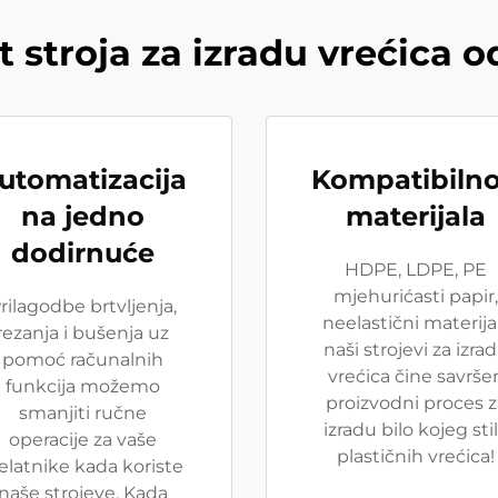
 stroja za izradu vrećica 
utomatizacija
Kompatibilno
na jedno
materijala
dodirnuće
HDPE, LDPE, PE
mjehurićasti papir,
rilagodbe brtvljenja,
neelastični materijal
rezanja i bušenja uz
naši strojevi za izra
pomoć računalnih
vrećica čine savrše
funkcija možemo
proizvodni proces z
smanjiti ručne
izradu bilo kojeg sti
operacije za vaše
plastičnih vrećica!
elatnike kada koriste
naše strojeve. Kada