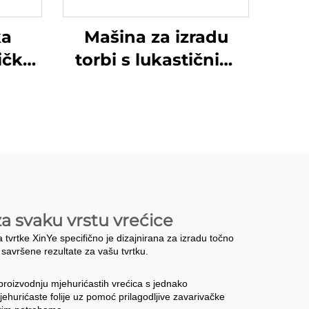
ka
Mašina za izradu
ička
torbi s lukastičnim
a za
zaključivanjem
za svaku vrstu vrećice
ca tvrtke XinYe specifično je dizajnirana za izradu točno
i savršene rezultate za vašu tvrtku.
a proizvodnju mjehurićastih vrećica s jednako
ehurićaste folije uz pomoć prilagodljive zavarivačke