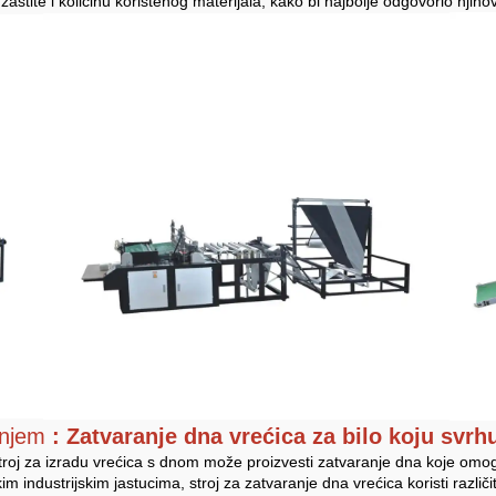
štite i količinu korištenog materijala, kako bi najbolje odgovorio njih
anjem
: Zatvaranje dna vrećica za bilo koju svrh
Stroj za izradu vrećica s dnom može proizvesti zatvaranje dna koje omogu
likim industrijskim jastucima, stroj za zatvaranje dna vrećica koristi razli