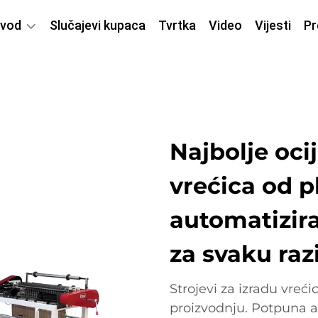
zvod
Slučajevi kupaca
Tvrtka
Video
Vijesti
Pr
Najbolje ocij
vrećica od p
automatizira
za svaku raz
Strojevi za izradu vreć
proizvodnju. Potpuna a