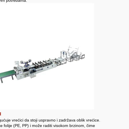
ovim potrebama.
u
ćuje vrećici da stoji uspravno i zadržava oblik vrećice.
čite folije (PE, PP) i može raditi visokom brzinom, čime