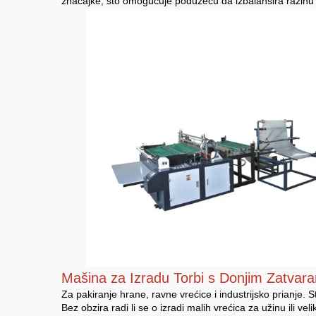
značajke, što omogućuje poduzeću da izbalansira razinu za
Mašina za Izradu Torbi s Donjim Zatvar
Za pakiranje hrane, ravne vrećice i industrijsko prianje. 
Bez obzira radi li se o izradi malih vrećica za užinu ili ve