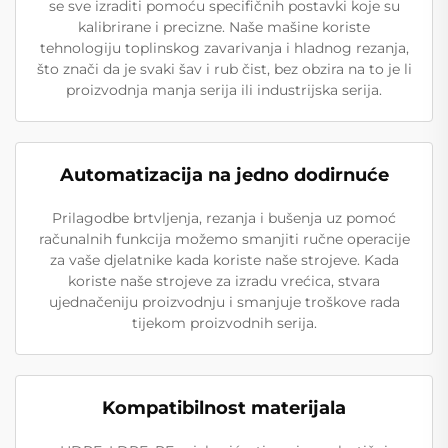
se sve izraditi pomoću specifičnih postavki koje su
kalibrirane i precizne. Naše mašine koriste
tehnologiju toplinskog zavarivanja i hladnog rezanja,
što znači da je svaki šav i rub čist, bez obzira na to je li
proizvodnja manja serija ili industrijska serija.
Automatizacija na jedno dodirnuće
Prilagodbe brtvljenja, rezanja i bušenja uz pomoć
računalnih funkcija možemo smanjiti ručne operacije
za vaše djelatnike kada koriste naše strojeve. Kada
koriste naše strojeve za izradu vrećica, stvara
ujednačeniju proizvodnju i smanjuje troškove rada
tijekom proizvodnih serija.
Kompatibilnost materijala