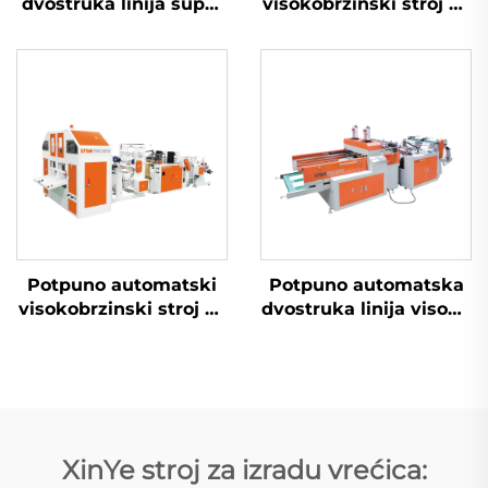
dvostruka linija super
visokobrzinski stroj za
visoke brzine mašina
izradu torbi bez jezgre
za izradu plastifičnih
T-shirt torbi
Potpuno automatski
Potpuno automatska
visokobrzinski stroj za
dvostruka linija visoke
izradu torbi s jezgom
brzine mašina za
izradu plastifičnih T-
shirt torbi
XinYe stroj za izradu vrećica: