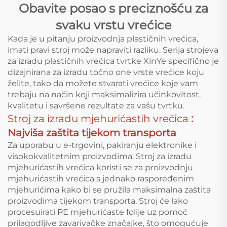
Obavite posao s preciznošću za
svaku vrstu vrećice
Kada je u pitanju proizvodnja plastičnih vrećica,
imati pravi stroj može napraviti razliku. Serija strojeva
za izradu plastičnih vrećica tvrtke XinYe specifično je
dizajnirana za izradu točno one vrste vrećice koju
želite, tako da možete stvarati vrećice koje vam
trebaju na način koji maksimalizira učinkovitost,
kvalitetu i savršene rezultate za vašu tvrtku.
Stroj za izradu mjehurićastih vrećica
:
Najviša zaštita tijekom transporta
Za uporabu u e-trgovini, pakiranju elektronike i
visokokvalitetnim proizvodima. Stroj za izradu
mjehurićastih vrećica koristi se za proizvodnju
mjehurićastih vrećica s jednako raspoređenim
mjehurićima kako bi se pružila maksimalna zaštita
proizvodima tijekom transporta. Stroj će lako
procesuirati PE mjehurićaste folije uz pomoć
prilagodljive zavarivačke značajke, što omogućuje