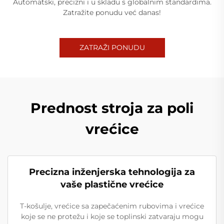
Automatski, precizni i u skladu s globalnim standardima.
Zatražite ponudu već danas!
ZATRAŽI PONUDU
Prednost stroja za poli
vrećice
Precizna inženjerska tehnologija za
vaše plastične vrećice
T-košulje, vrećice sa zapečaćenim rubovima i vrećice
koje se ne protežu i koje se toplinski zatvaraju mogu