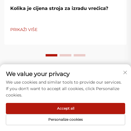
Kolika je cijena stroja za izradu vrećica?
PRIKAŽI VIŠE
We value your privacy
We use cookies and similar tools to provide our services.
Što naši klijenti govore
If you don't want to accept all cookies, click Personalize
cookies.
Accept all
Personalize cookies