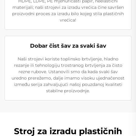
HDPE, LDPE, PE mjehurićasti papir, neelastični
materijali; naši strojevi za izradu vrećica čine savršen
proizvodni proces za izradu bilo kojeg stila plastičnih
vrećica!
Dobar čist šav za svaki šav
Naši strojevi koriste toplinsko brtvljenje, hladno
rezanje ili tehnologiju trostranog brtvljenja za čisto
rezne rubove. Ustanovili smo da kada svaki šav
uredno prerežemo, dalje imamo visoku ujednačenost
između serija zahvaljujući našoj pouzdanoj kvaliteti
stabilne proizvodnje.
Stroj za izradu plastičnih