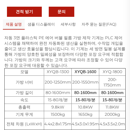
견적 받기
문의
제품 설명
샘플 디스플레이
세부사항
자주 묻는 질문(FAQ)
자동 3면 플라스틱 PE 에어 버블 필름 가방 제작 기계는 PLC 제어
시스템을 채택하여 완전 자동화된 생산을 실현하며, 수작업 개입을
줄이고 생산 효율성을 향상시킵니다. 이 기계는 세 방면 밀봉 설계를
통해 가방의 양호한 밀폐성을 보장하며 다양한 포장 요구에 적합합
니다. 가방의 크기와 두께는 고객 요구에 따라 조정할 수 있어 다양
한 포장 요구에 대응할 수 있습니다.
모델
XYQB-1300
XYQ-1800
XYQB-1600
200-
가방 너비
200-1250mm
200-1550mm
1750mm
가방 길이
80-1600mm
80-1600mm
80-1600mm
속도
15-80개/분
15-80개/분
15-80개/분
총출력
9.8kW
10.8KW
11.8KW
기계 무게
1500kg
1650kg
2000kg
전체 차원 (LxWxH)
4.4x2.8x1.75m
4.5x3.0x1.95m
4.5x3.5x2.0m