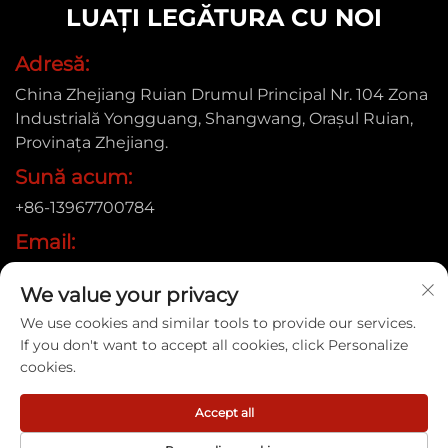
LUAȚI LEGĂTURA CU NOI
Adresă:
China Zhejiang Ruian Drumul Principal Nr. 104 Zona
Industrială Yongguang, Shangwang, Orașul Ruian,
Provinața Zhejiang.
Sună acum:
+86-13967700784
Email:
[email protected]
We value your privacy
We use cookies and similar tools to provide our services.
If you don't want to accept all cookies, click Personalize
Drepturi de autor © 2025 Ruian Xinye Packaging Machine
cookies.
Co., Ltd |
Politica de confidențialitate
Accept all