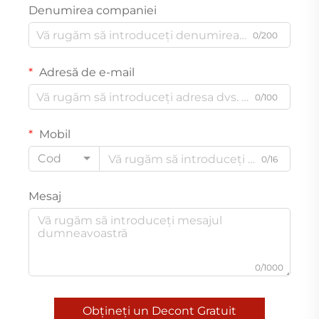
Denumirea companiei
0/200
Adresă de e-mail
0/100
Mobil
Cod
0/16
Mesaj
0/1000
Obțineți un Decont Gratuit