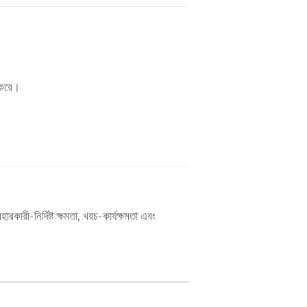
া করে।
রকারী-নির্দিষ্ট ক্ষমতা, খরচ-কার্যক্ষমতা এবং