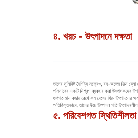
৪. খরচ - উৎপাদনে দক্ষতা
তাদের সুনির্দিষ্ট বৈশিষ্ট্য সত্ত্বেও, বহু-অঙ্গের ফিল
পলিমারের একটি মিশ্রণ ব্যবহার করা উৎপাদকদের উপাদ
গুণগত মান বজায় রেখে কম বেধের ফিল্ম উৎপাদনের ক
অতিরিক্তভাবে, তাদের উচ্চ উৎপাদন গতি উৎপাদনশীল
৫. পরিবেশগত স্থিতিশীলতা