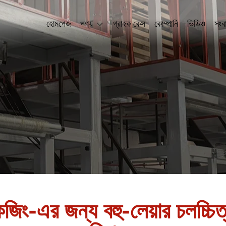
হোমপেজ
পণ্য
গ্রাহক কেস
কোম্পানি
ভিডিও
সংব
েজিং-এর জন্য বহু-লেয়ার চলচ্চি