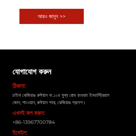
আরও জানুন >>
যোগাযোগ করুন
ঠিকানা:
চাইনা ঝেজিয়াঙ রুঈয়ান নং.১০৪ মুখ্য রোড য়ংগুয়াং ইনডাস্ট্রিয়াল
জোন, শাংওয়ান, রুঈয়ান শহর, ঝেজিয়াঙ প্রদেশ।
এখনই কল করুন:
+86-13967700784
ইমেইল: