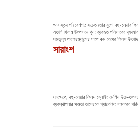
আবাস্তব পরিবেশগত সচেতনতার যুগে, বহু-লেয়ার ফিল
এগুলি ফিলম উৎপাদনে পুন: ব্যবহৃত পলিমারের ব্যবহার
সমতুল্য পারফরম্যান্সের সাথে কম বেধের ফিলম উৎপাদন
সারাংশ
সংক্ষেপে, বহু-লেয়ার ফিলম ব্লোইং মেশিন উচ্চ-গুণবত্তা
ব্যবস্থাপনার ক্ষমতা তাদেরকে প্যাকেজিং বাজারের পরিবর