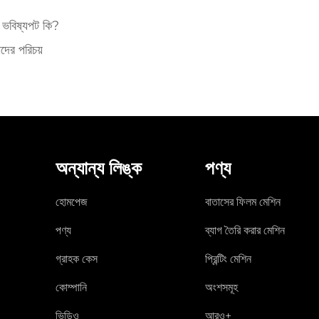
ন ভবিষ্যপট কি?
ীদের পরিচয়
অন্যান্য লিঙ্ক
পণ্য
হোমপেজ
বাতাসের ফিলম মেশিন
পণ্য
ব্যাগ তৈরি করার মেশিন
গ্রাহক কেস
প্রিন্টিং মেশিন
কোম্পানি
অংশসমূহ
ভিডিও
আরও+