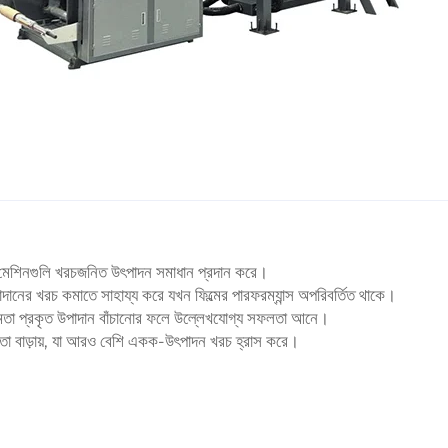
্ম ব্লো মেশিনগুলি খরচজনিত উৎপাদন সমাধান প্রদান করে।
ানের খরচ কমাতে সাহায্য করে যখন ফিল্মের পারফরম্যান্স অপরিবর্তিত থাকে।
্ষমতা প্রকৃত উপাদান বাঁচানোর ফলে উল্লেখযোগ্য সফলতা আনে।
তা বাড়ায়, যা আরও বেশি একক-উৎপাদন খরচ হ্রাস করে।