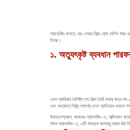
প্যাকেজিং জগতে, বহু-লেয়ার ফিল্ম ব্লো মেশিন উচ্চ
নিচ্ছে।
১. অত্যুৎকৃষ্ট ব্যবধান পারফর
এমন ব্যারিয়ার বৈশিষ্ট্য সহ ফিল্ম তৈরি করার জন্য ব
এবং অন্যান্য নিষ্ঠুর পদার্থের চলন প্রতিরোধ করতে স
উদাহরণস্বরূপ, খাবারের প্যাকেজিং-এ, অক্সিজেন ব্ল
ঔষধ প্যাকেজিং-এ, এটি ঔষধকে জলবায়ু দ্বারা ঘটা বিক