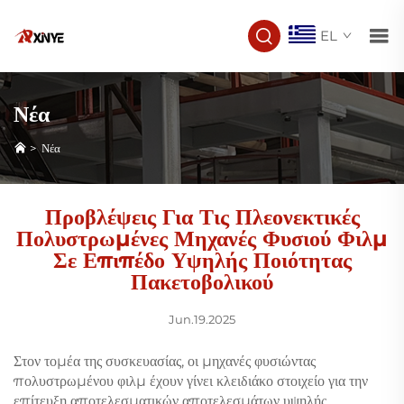
EL
Νέα
>
Νέα
Προβλέψεις Για Τις Πλεονεκτικές
Πολυστρωμένες Μηχανές Φυσιού Φιλμ
Σε Επιπέδο Υψηλής Ποιότητας
Πακετοβολικού
Jun.19.2025
Στον τομέα της συσκευασίας, οι μηχανές φυσιώντας
πολυστρωμένου φιλμ έχουν γίνει κλειδιάκο στοιχείο για την
επίτευξη αποτελεσματικών αποτελεσμάτων υψηλής