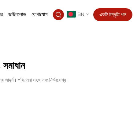
বর
ডাউনলোড
যোগাযোগ
BN
একটি উদ্ধৃতি পান
িং সমাধান
র জন্য আদর্শ। পরিচালনা সহজ এবং নির্ভরযোগ্য।