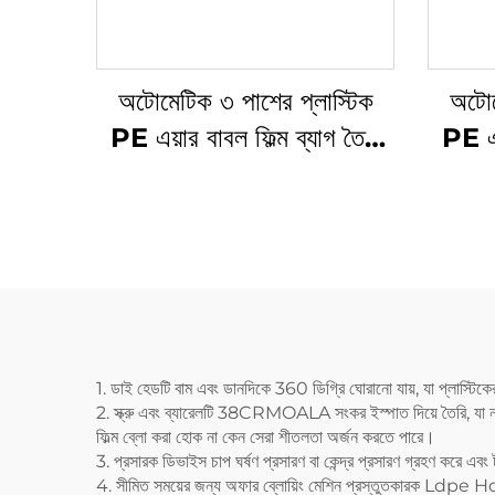
অটোমেটিক ৩ পাশের প্লাস্টিক
অটোম
PE এয়ার বাবল ফিল্ম ব্যাগ তৈরি
PE এয
মেশিন
1. ডাই হেডটি বাম এবং ডানদিকে 360 ডিগ্রি ঘোরানো যায়, যা প্লাস্টিকে
2. স্ক্রু এবং ব্যারেলটি 38CRMOALA সংকর ইস্পাত দিয়ে তৈরি, যা নাইট্র
ফিল্ম ব্লো করা হোক না কেন সেরা শীতলতা অর্জন করতে পারে।
3. প্রসারক ডিভাইস চাপ ঘর্ষণ প্রসারণ বা কেন্দ্র প্রসারণ গ্রহণ করে এবং
4. সীমিত সময়ের জন্য অফার ব্লোয়িং মেশিন প্রস্তুতকারক Ldpe Hdpe প্