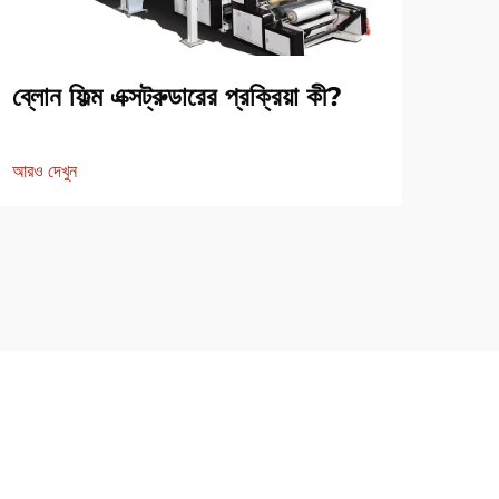
ব্লোন ফিল্ম এক্সট্রুডারের প্রক্রিয়া কী?
ফিল্
আরও দেখুন
আরও দ