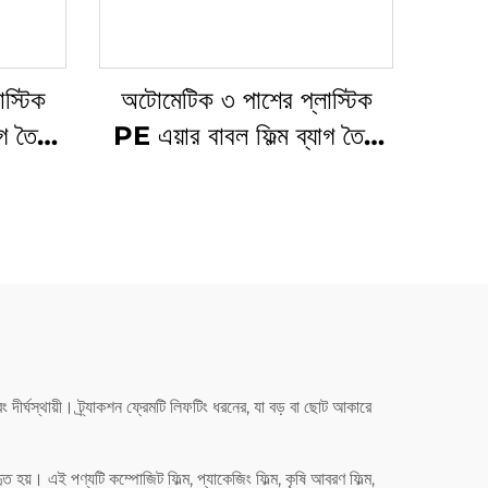
স্টিক
অটোমেটিক ৩ পাশের প্লাস্টিক
গ তৈরি
PE এয়ার বাবল ফিল্ম ব্যাগ তৈরি
মেশিন
ীর্ঘস্থায়ী। ট্র্যাকশন ফ্রেমটি লিফটিং ধরনের, যা বড় বা ছোট আকারে
হয়। এই পণ্যটি কম্পোজিট ফিল্ম, প্যাকেজিং ফিল্ম, কৃষি আবরণ ফিল্ম,