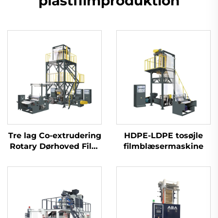
plastfilmproduktion
Tre lag Co-extrudering
HDPE-LDPE tosøjle
Rotary Dørhoved Film
filmblæsermaskine
Blæsemaskine Sæt