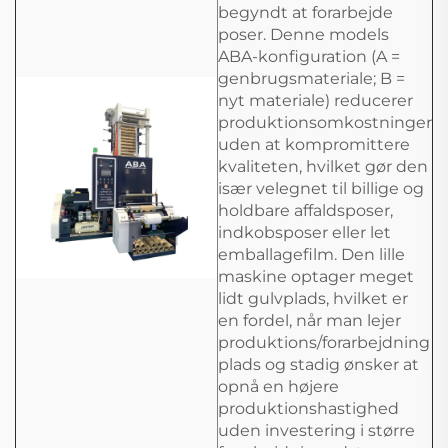
begyndt at forarbejde
poser. Denne models
ABA-konfiguration (A =
genbrugsmateriale; B =
nyt materiale) reducerer
produktionsomkostninger
uden at kompromittere
kvaliteten, hvilket gør den
især velegnet til billige og
holdbare affaldsposer,
indkobsposer eller let
emballagefilm. Den lille
maskine optager meget
lidt gulvplads, hvilket er
en fordel, når man lejer
produktions/forarbejdning
plads og stadig ønsker at
opnå en højere
produktionshastighed
uden investering i større