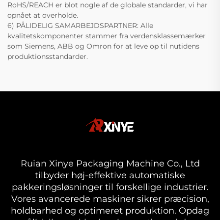
RoHS/REACH er blot nogle af de globale standarder, vi har
opnået at overholde.
6) PÅLIDELIG SAMARBEJDSPARTNER: Alle
kvalitetskomponenter stammer fra verdensklassemærker
som Siemens, ABB og Omron for at leve op til nutidens
produktionsstandarder.
Ruian Xinye Packaging Machine Co., Ltd
tilbyder høj-effektive automatiske
pakkeringsløsninger til forskellige industrier.
Vores avancerede maskiner sikrer præcision,
holdbarhed og optimeret produktion. Opdag