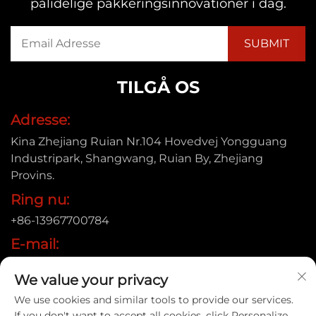
pålidelige pakkeringsinnovationer i dag.
TILGÅ OS
Adresse:
Kina Zhejiang Ruian Nr.104 Hovedvej Yongguang
Industripark, Shangwang, Ruian By, Zhejiang
Provins.
Ring nu:
+86-13967700784
E-mail:
[email protected]
We value your privacy
We use cookies and similar tools to provide our services.
If you don't want to accept all cookies, click Personalize