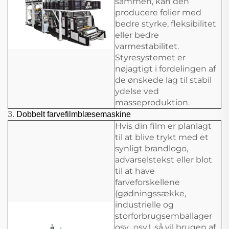
sammen, kan den
producere folier med
bedre styrke, fleksibilitet
eller bedre
varmestabilitet.
Styresystemet er
nøjagtigt i fordelingen af
de ønskede lag til stabil
ydelse ved
masseproduktion.
3.
Dobbelt farvefilmblæsemaskine
Hvis din film er planlagt
til at blive trykt med et
synligt brandlogo,
advarselstekst eller blot
til at have
farveforskellene
(gødningssække,
industrielle og
storforbrugsemballager
osv., osv.), så vil brugen af