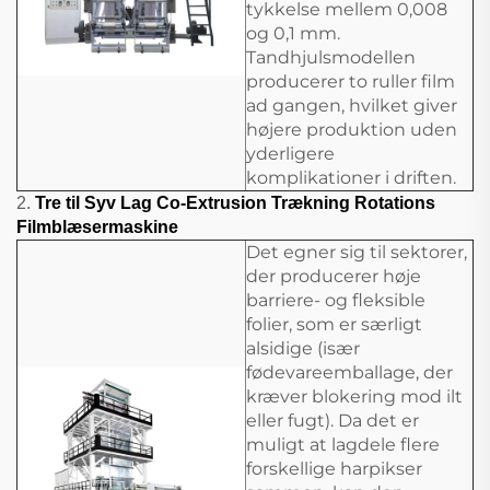
tykkelse mellem 0,008
og 0,1 mm.
Tandhjulsmodellen
producerer to ruller film
ad gangen, hvilket giver
højere produktion uden
yderligere
komplikationer i driften.
2.
Tre til Syv Lag Co-Extrusion Trækning Rotations
Filmblæsermaskine
Det egner sig til sektorer,
der producerer høje
barriere- og fleksible
folier, som er særligt
alsidige (især
fødevareemballage, der
kræver blokering mod ilt
eller fugt). Da det er
muligt at lagdele flere
forskellige harpikser