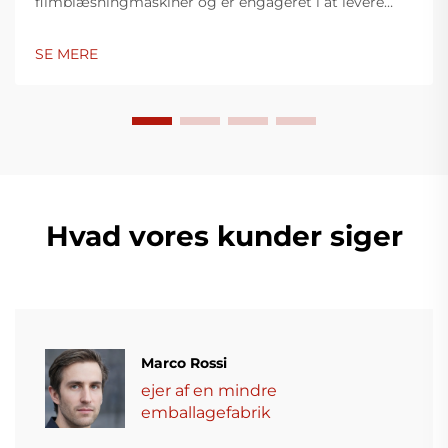
filmblæsningmaskiner og er engageret i at levere
innovative løsninger til plastikindpakningsindustrien.
Vores filmblæsningmaskiner anvender avanceret
SE MERE
teknologi, er højtydende, energieffektive og stabile,
og er egnet til produktion af forskellige typer
plastfilm.
Hvad vores kunder siger
Marco Rossi
ejer af en mindre
emballagefabrik