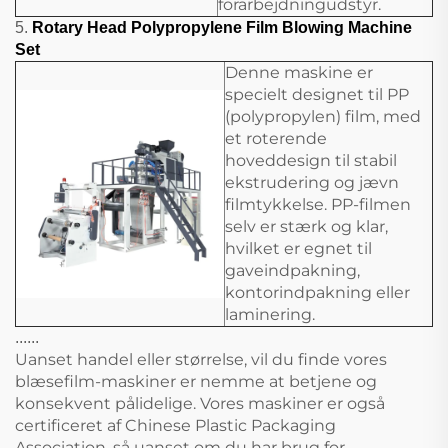
forarbejdningudstyr.
5.
Rotary Head Polypropylene Film Blowing Machine
Set
Denne maskine er
specielt designet til PP
(polypropylen) film, med
et roterende
hoveddesign til stabil
ekstrudering og jævn
filmtykkelse. PP-filmen
selv er stærk og klar,
hvilket er egnet til
gaveindpakning,
kontorindpakning eller
laminering.
......
Uanset handel eller størrelse, vil du finde vores
blæsefilm-maskiner er nemme at betjene og
konsekvent pålidelige. Vores maskiner er også
certificeret af Chinese Plastic Packaging
Association, så uanset om du har brug for