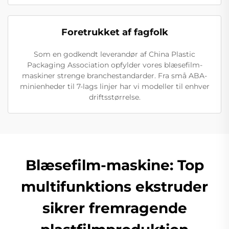
Foretrukket af fagfolk
Som en godkendt leverandør af China Plastic
Packaging Association opfylder vores blæsefilm-
maskiner strenge branchestandarder. Fra små ABA-
minienheder til 7-lags linjer har vi modeller til enhver
driftsstørrelse.
Blæsefilm-maskine: Top
multifunktions ekstruder
sikrer fremragende