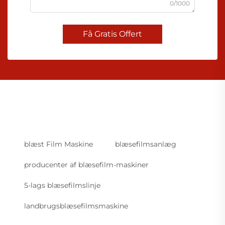
0/1000
Få Gratis Offert
blæst Film Maskine
blæsefilmsanlæg
producenter af blæsefilm-maskiner
5-lags blæsefilmslinje
landbrugsblæsefilmsmaskine