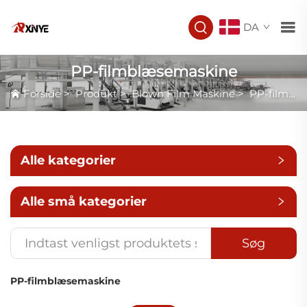
DA
PP-filmblæsemaskine
Forside
>
Produkt
>
Blown Film Maskine
>
PP-filmblæsemaskine
Alle kategorier
Alle små kategorier
Søg
PP-filmblæsemaskine