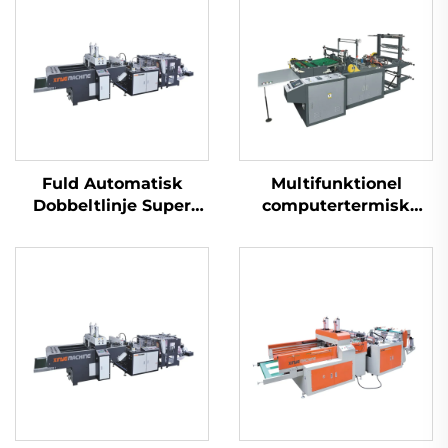
Fuld Automatisk
Multifunktionel
Dobbeltlinje Super
computertermisk
Højhastighedsplastik
skæretaskemaskine
T-shirt Sak Produktion
Maskine