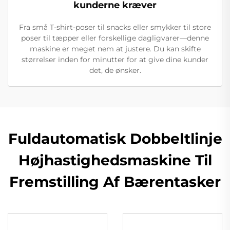
kunderne kræver
Fra små T-shirt-poser til snacks eller smykker til store
poser til tæpper eller forskellige dagligvarer—denne
maskine er meget nem at justere. Du kan skifte
størrelser inden for minutter for at give dine kunder
det, de ønsker.
Fuldautomatisk Dobbeltlinje
Højhastighedsmaskine Til
Fremstilling Af Bærentasker