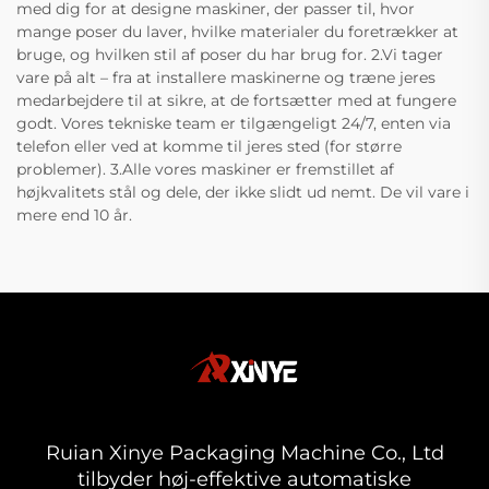
med dig for at designe maskiner, der passer til, hvor
mange poser du laver, hvilke materialer du foretrækker at
bruge, og hvilken stil af poser du har brug for. 2.Vi tager
vare på alt – fra at installere maskinerne og træne jeres
medarbejdere til at sikre, at de fortsætter med at fungere
godt. Vores tekniske team er tilgængeligt 24/7, enten via
telefon eller ved at komme til jeres sted (for større
problemer). 3.Alle vores maskiner er fremstillet af
højkvalitets stål og dele, der ikke slidt ud nemt. De vil vare i
mere end 10 år.
Ruian Xinye Packaging Machine Co., Ltd
tilbyder høj-effektive automatiske