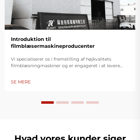
Introduktion til
filmblæsermaskineproducenter
Vi specialiserer os i fremstilling af højkvalitets
filmblæsningmaskiner og er engageret i at levere
innovative løsninger til plastikindpakningsindustrien.
Vores filmblæsningmaskiner anvender avanceret
SE MERE
teknologi, er højtydende, energieffektive og stabile,
og er egnet til produktion af forskellige typer
plastfilm.
Hvad vores kunder siger