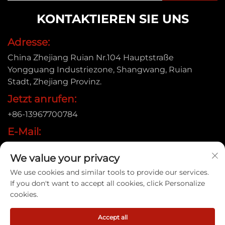
KONTAKTIEREN SIE UNS
Adresse:
China Zhejiang Ruian Nr.104 Hauptstraße
Yongguang Industriezone, Shangwang, Ruian
Stadt, Zhejiang Provinz.
Jetzt anrufen:
+86-13967700784
E-Mail:
[email protected]
We value your privacy
We use cookies and similar tools to provide our services.
If you don't want to accept all cookies, click Personalize
Urheberrecht © 2025 Ruian Xinye Packaging Machine
cookies.
Co.,Ltd |
Datenschutzrichtlinie
Accept all