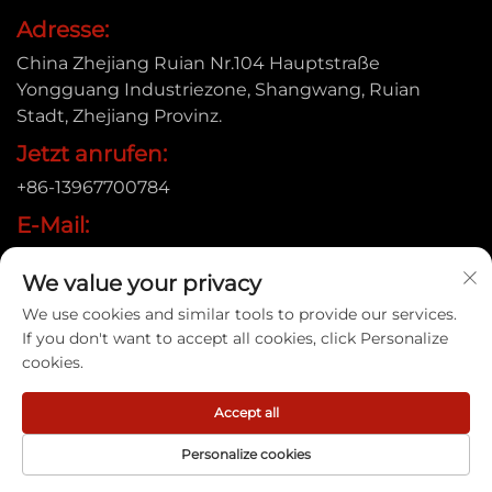
Adresse:
China Zhejiang Ruian Nr.104 Hauptstraße
Yongguang Industriezone, Shangwang, Ruian
Stadt, Zhejiang Provinz.
Jetzt anrufen:
+86-13967700784
E-Mail:
[email protected]
We value your privacy
We use cookies and similar tools to provide our services.
If you don't want to accept all cookies, click Personalize
Urheberrecht © 2025 Ruian Xinye Packaging Machine
cookies.
Co.,Ltd |
Datenschutzrichtlinie
Accept all
Personalize cookies