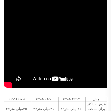
مدل
XY-400x2C
XY-450x2C
XY-500x2C
عرض حداکثر
برای ساخت
۳۶۰میلی متر×۲
۴۱۰میلی متر×۲
۴۵۰میلی متر×۲