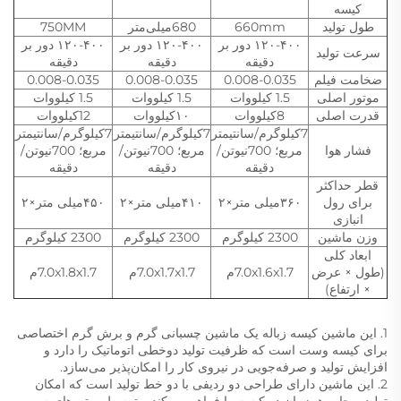
کیسه
طول تولید
660mm
680میلی‌متر
750MM
۱۲۰-۴۰۰ دور بر
۱۲۰-۴۰۰ دور بر
۱۲۰-۴۰۰ دور بر
سرعت تولید
دقیقه
دقیقه
دقیقه
ضخامت فیلم
0.008-0.035
0.008-0.035
0.008-0.035
موتور اصلی
1.5 کیلووات
1.5 کیلووات
1.5 کیلووات
قدرت اصلی
8کیلووات
۱۰کیلووات
12کیلووات
7کیلوگرم/سانتیمتر
7کیلوگرم/سانتیمتر
7کیلوگرم/سانتیمتر
فشار هوا
مربع؛ 700نیوتن/
مربع؛ 700نیوتن/
مربع؛ 700نیوتن/
دقیقه
دقیقه
دقیقه
قطر حداکثر
برای رول
۳۶۰میلی متر×۲
۴۱۰میلی متر×۲
۴۵۰میلی متر×۲
انبازی
وزن ماشین
2300 کیلوگرم
2300 کیلوگرم
2300 کیلوگرم
ابعاد کلی
(طول × عرض
7.0x1.6x1.7م
7.0x1.7x1.7م
7.0x1.8x1.7م
× ارتفاع)
1. این ماشین کیسه زباله یک ماشین چسبانی گرم و برش گرم اختصاصی
برای کیسه وست است که ظرفیت تولید دوخطی اتوماتیک را دارد و
افزایش تولید و صرفه‌جویی در نیروی کار را امکان‌پذیر می‌سازد.
2. این ماشین دارای طراحی دو ردیفی با دو خط تولید است که امکان