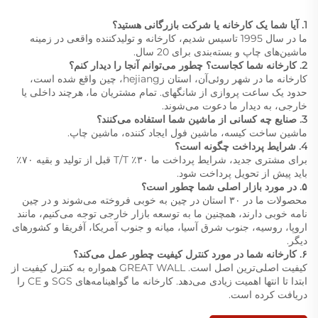
1. آیا شما یک کارخانه یا شرکت بازرگانی هستید؟
ما در سال 1995 تاسیس شدیم، کارخانه و تولیدکننده واقعی در زمینه
ماشین‌های چاپ و بسته‌بندی برای 20 سال.
2. کارخانه شما کجاست؟ چطور می‌توانم آنجا را دیدار کنم؟
کارخانه ما در شهر روئی‌آن، استان زhejiang، چین واقع شده است،
حدود یک ساعت پروازی از شانگهای. تمام مشتریان ما، هرچند داخلی یا
خارجی، به دیدار ما دعوت می‌شوند.
3. صنایع چه کسانی از ماشین شما استفاده می‌کنند؟
ماشین ساخت کیسه، ماشین فول ایجاد کننده، ماشین چاپ.
4. شرایط پرداخت چگونه است؟
برای مشتری جدید، شرایط پرداخت ما ۳۰٪ T/T قبل از تولید و بقیه ۷۰٪
باید پیش از تحویل پرداخت شود.
۵. در مورد بازار اصلی شما چطور است؟
محصولات ما در ۳۰ استان در چین به خوبی فروخته می‌شوند و در چین
نامه خوبی دارند، همچنین ما به توسعه بازار خارجی توجه می‌کنیم، مانند
اروپا، روسیه، جنوب شرق آسیا، میانه و جنوب آمریکا، آفریقا و کشورهای
دیگر.
۶. کارخانه شما در مورد کنترل کیفیت چطور عمل می‌کند؟
کیفیت اصلی‌ترین اصل است. GREAT WALL همواره به کنترل کیفیت از
ابتدا تا انتها اهمیت زیادی می‌دهد. کارخانه ما گواهینامه‌های SGS و CE را
دریافت کرده است.