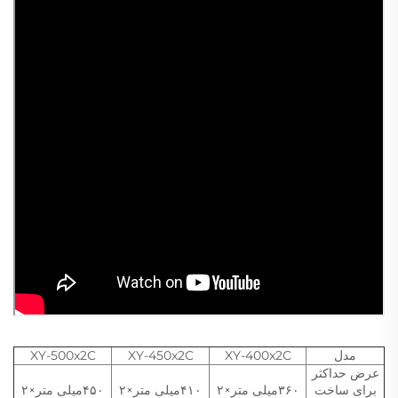
مدل
XY-400x2C
XY-450x2C
XY-500x2C
عرض حداکثر
برای ساخت
۳۶۰میلی متر×۲
۴۱۰میلی متر×۲
۴۵۰میلی متر×۲