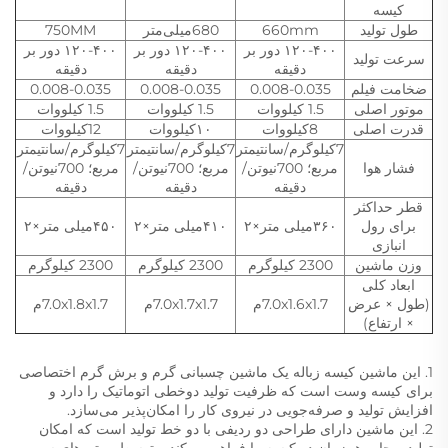
کیسه
طول تولید
660mm
680میلی‌متر
750MM
۱۲۰-۴۰۰ دور بر
۱۲۰-۴۰۰ دور بر
۱۲۰-۴۰۰ دور بر
سرعت تولید
دقیقه
دقیقه
دقیقه
ضخامت فیلم
0.008-0.035
0.008-0.035
0.008-0.035
موتور اصلی
1.5 کیلووات
1.5 کیلووات
1.5 کیلووات
قدرت اصلی
8کیلووات
۱۰کیلووات
12کیلووات
7کیلوگرم/سانتیمتر
7کیلوگرم/سانتیمتر
7کیلوگرم/سانتیمتر
فشار هوا
مربع؛ 700نیوتن/
مربع؛ 700نیوتن/
مربع؛ 700نیوتن/
دقیقه
دقیقه
دقیقه
قطر حداکثر
برای رول
۳۶۰میلی متر×۲
۴۱۰میلی متر×۲
۴۵۰میلی متر×۲
انبازی
وزن ماشین
2300 کیلوگرم
2300 کیلوگرم
2300 کیلوگرم
ابعاد کلی
(طول × عرض
7.0x1.6x1.7م
7.0x1.7x1.7م
7.0x1.8x1.7م
× ارتفاع)
1. این ماشین کیسه زباله یک ماشین چسبانی گرم و برش گرم اختصاصی
برای کیسه وست است که ظرفیت تولید دوخطی اتوماتیک را دارد و
افزایش تولید و صرفه‌جویی در نیروی کار را امکان‌پذیر می‌سازد.
2. این ماشین دارای طراحی دو ردیفی با دو خط تولید است که امکان