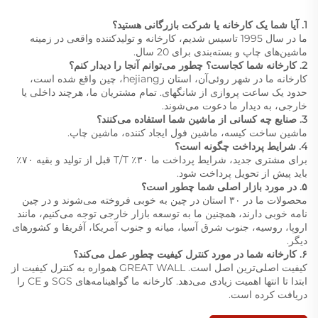
1. آیا شما یک کارخانه یا شرکت بازرگانی هستید؟
ما در سال 1995 تاسیس شدیم، کارخانه و تولیدکننده واقعی در زمینه
ماشین‌های چاپ و بسته‌بندی برای 20 سال.
2. کارخانه شما کجاست؟ چطور می‌توانم آنجا را دیدار کنم؟
کارخانه ما در شهر روئی‌آن، استان زhejiang، چین واقع شده است،
حدود یک ساعت پروازی از شانگهای. تمام مشتریان ما، هرچند داخلی یا
خارجی، به دیدار ما دعوت می‌شوند.
3. صنایع چه کسانی از ماشین شما استفاده می‌کنند؟
ماشین ساخت کیسه، ماشین فول ایجاد کننده، ماشین چاپ.
4. شرایط پرداخت چگونه است؟
برای مشتری جدید، شرایط پرداخت ما ۳۰٪ T/T قبل از تولید و بقیه ۷۰٪
باید پیش از تحویل پرداخت شود.
۵. در مورد بازار اصلی شما چطور است؟
محصولات ما در ۳۰ استان در چین به خوبی فروخته می‌شوند و در چین
نامه خوبی دارند، همچنین ما به توسعه بازار خارجی توجه می‌کنیم، مانند
اروپا، روسیه، جنوب شرق آسیا، میانه و جنوب آمریکا، آفریقا و کشورهای
دیگر.
۶. کارخانه شما در مورد کنترل کیفیت چطور عمل می‌کند؟
کیفیت اصلی‌ترین اصل است. GREAT WALL همواره به کنترل کیفیت از
ابتدا تا انتها اهمیت زیادی می‌دهد. کارخانه ما گواهینامه‌های SGS و CE را
دریافت کرده است.