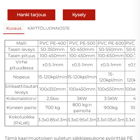
Hanki tarjous
Kysely
Kuvaus
KÄYTTÖLUONNOSTE
Malli
PVC PE-400
PVC PE-500
PVC PE-600
PVC P
Tasen leveys
50-350mm
50-450mm
50-550mm
50-6
Tasen pituus
100-450mm
100-450mm
100-650mm
100-7
Virhe
±0.5-1mm
±0.5-1mm
±0.5-1mm
±0.5
pituudessa
15-
15
Nopeus
15-120kpl/min
15-120kpl/min
120kpl/min
120kp
Silikaattilautan
100x350mm
100x450mm
100x550mm
100x6
leveys
Kokonaistorvi
2,5kw
3KW
3.5KW
4
800 kg:n
Koneen paino
700 kg
900kg
100
painolla
Kokoluokka
3.3x0.85x1.3m
3.3x0.95x1.3m
3.3x1.05x1.3m
3.3x1.1
(PxLxK)
Tämä kaarimuotoisen suljetun säkkipesukone pyörittää PE