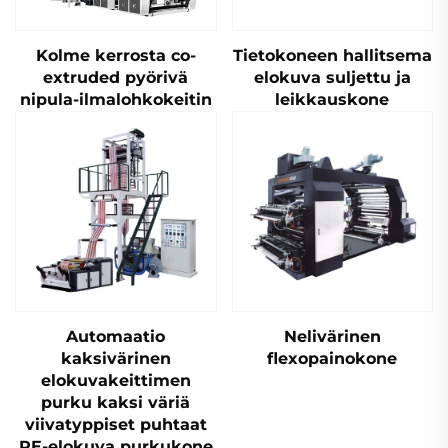
Kolme kerrosta co-
Tietokoneen hallitsema
extruded pyörivä
elokuva suljettu ja
nipula-ilmalohkokeitin
leikkauskone
Automaatio
Nelivärinen
kaksivärinen
flexopainokone
elokuvakeittimen
purku kaksi väriä
viivatyppiset puhtaat
PE-elokuva purkukone