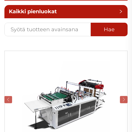
Kaikki pienluokat
Hae