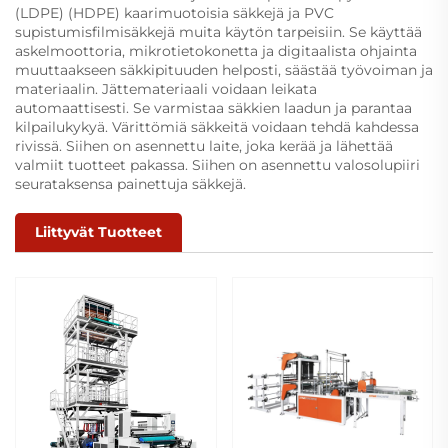
(LDPE) (HDPE) kaarimuotoisia säkkejä ja PVC
supistumisfilmisäkkejä muita käytön tarpeisiin. Se käyttää
askelmoottoria, mikrotietokonetta ja digitaalista ohjainta
muuttaakseen säkkipituuden helposti, säästää työvoiman ja
materiaalin. Jättemateriaali voidaan leikata
automaattisesti. Se varmistaa säkkien laadun ja parantaa
kilpailukykyä. Värittömiä säkkeitä voidaan tehdä kahdessa
rivissä. Siihen on asennettu laite, joka kerää ja lähettää
valmiit tuotteet pakassa. Siihen on asennettu valosolupiiri
seurataksensa painettuja säkkejä.
Liittyvät Tuotteet