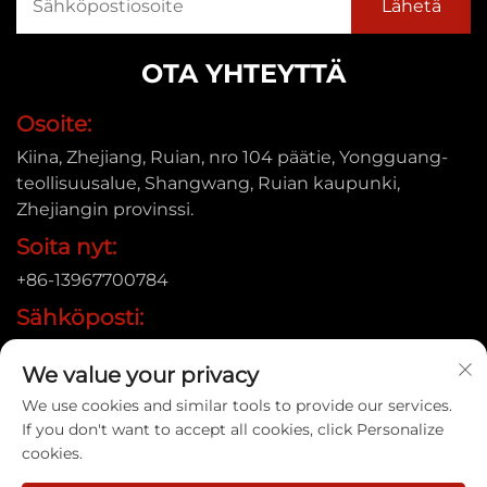
OTA YHTEYTTÄ
Osoite:
Kiina, Zhejiang, Ruian, nro 104 päätie, Yongguang-
teollisuusalue, Shangwang, Ruian kaupunki,
Zhejiangin provinssi.
Soita nyt:
+86-13967700784
Sähköposti:
[email protected]
We value your privacy
We use cookies and similar tools to provide our services.
If you don't want to accept all cookies, click Personalize
Copyright © 2025 Ruian Xinye Packaging Machine Co.,Ltd |
cookies.
Tietosuojakäytäntö