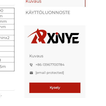
Kuvaus
00
KÄYTTÖLUONNOSTE
m
0mm
0mm
minx2
Kuvaus
g
+86-13967700784
.55m
[email protected]
Kysely
-