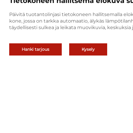
Tietokoneen hallitsema elokuva su
Päivitä tuotantolinjasi tietokoneen hallitsemalla elo
kone, jossa on tarkka automaatio, älykäs lämpötilanh
täydellisesti sulkea ja leikata muovikuvia, keskuksia
Hanki tarjous
Kysely