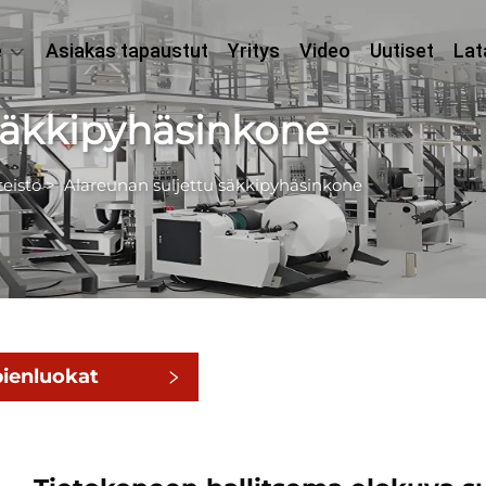
e
Asiakas tapaustut
Yritys
Video
Uutiset
Lat
säkkipyhäsinkone
teisto
>
Alareunan suljettu säkkipyhäsinkone
pienluokat