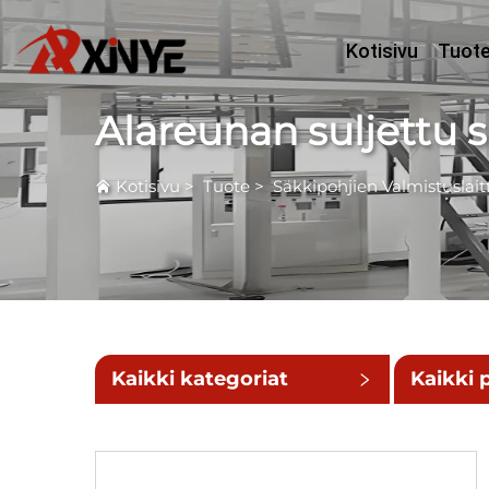
Kotisivu
Tuot
Alareunan suljettu 
Kotisivu
>
Tuote
>
Säkkipohjien Valmistuslait
Kaikki kategoriat
Kaikki 