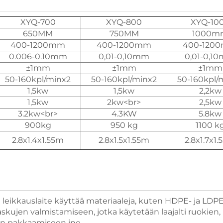
XYQ-700
XYQ-800
XYQ-10
650MM
750MM
1000m
400-1200mm
400-1200mm
400-120
0.006-0.10mm
0,01-0,10mm
0,01-0,1
±1mm
±1mm
±1mm
50-160kpl/minx2
50-160kpl/minx2
50-160kpl/
1,5kw
1,5kw
2,2kw
1,5kw
2kw<br>
2,5kw
3.2kw<br>
4.3KW
5.8kw
900kg
950 kg
1100 k
2.8x1.4x1.55m
2.8x1.5x1.55m
2.8x1.7x1
leikkauslaite käyttää materiaaleja, kuten HDPE- ja LDPE
skujen valmistamiseen, jotka käytetään laajalti ruokien,
ien pakkaamiseen jne.