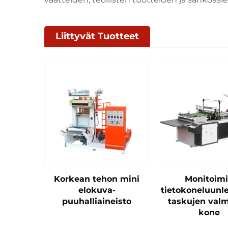
Liittyvät Tuotteet
Korkean tehon mini
Monitoim
elokuva-
tietokoneluunl
puuhalliaineisto
taskujen valm
kone