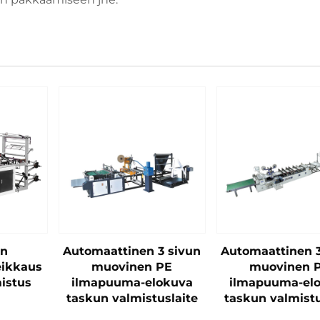
in
Automaattinen 3 sivun
Automaattinen 3
eikkaus
muovinen PE
muovinen 
istus
ilmapuuma-elokuva
ilmapuuma-el
taskun valmistuslaite
taskun valmistu