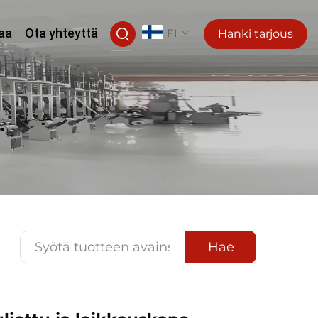
aa
Ota yhteyttä
FI
Hanki tarjous
Hae