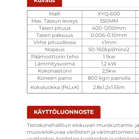
Kuvaus
Malli
XYQ-600
Max. Tassun leveys
550MM
Tasen pituus
400-1200mm
Tasen paksuus
0.006-0.10mm
Virhe pituudessa
±1mm
Nopeus
50-160kpl/minx2
Päämoottorin teho
1.1kw
Lämmitysvoima
1,2 kW
Kokonaistorvi
2,5kw
Koneen paino
800 kg:n painolla
Kokoluokka (PxLxK)
2.8x1.2x1.55m
KÄYTTÖLUONNOSTE
Tietokonehallitun elokuvan murskuttamis- ja 
muovielokuvaa värillisten ja värimattomien ta
vaatteiden, teollisten tuotteiden ja sähköas