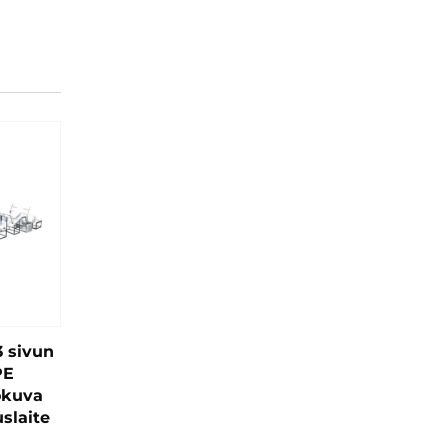
 sivun
PE
okuva
slaite