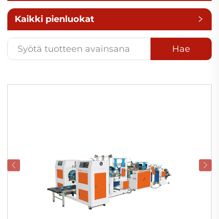
Kaikki pienluokat
Hae