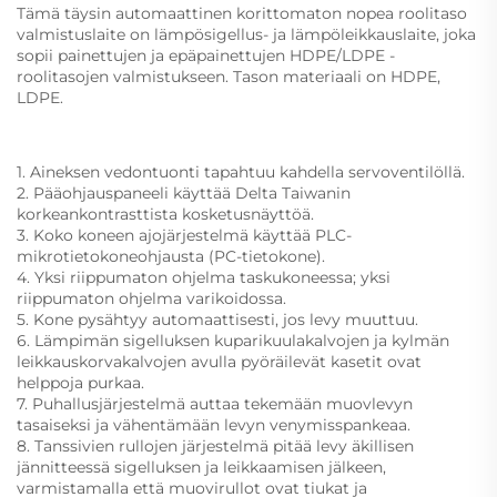
Tämä täysin automaattinen korittomaton nopea roolitaso
valmistuslaite on lämpösigellus- ja lämpöleikkauslaite, joka
sopii painettujen ja epäpainettujen HDPE/LDPE -
roolitasojen valmistukseen. Tason materiaali on HDPE,
LDPE.
1. Aineksen vedontuonti tapahtuu kahdella servoventilöllä.
2. Pääohjauspaneeli käyttää Delta Taiwanin
korkeankontrasttista kosketusnäyttöä.
3. Koko koneen ajojärjestelmä käyttää PLC-
mikrotietokoneohjausta (PC-tietokone).
4. Yksi riippumaton ohjelma taskukoneessa; yksi
riippumaton ohjelma varikoidossa.
5. Kone pysähtyy automaattisesti, jos levy muuttuu.
6. Lämpimän sigelluksen kuparikuulakalvojen ja kylmän
leikkauskorvakalvojen avulla pyöräilevät kasetit ovat
helppoja purkaa.
7. Puhallusjärjestelmä auttaa tekemään muovlevyn
tasaiseksi ja vähentämään levyn venymisspankeaa.
8. Tanssivien rullojen järjestelmä pitää levy äkillisen
jännitteessä sigelluksen ja leikkaamisen jälkeen,
varmistamalla että muovirullot ovat tiukat ja