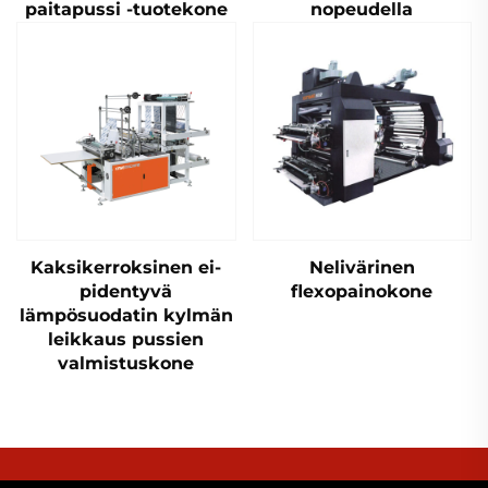
paitapussi -tuotekone
nopeudella
Kaksikerroksinen ei-
Nelivärinen
pidentyvä
flexopainokone
lämpösuodatin kylmän
leikkaus pussien
valmistuskone