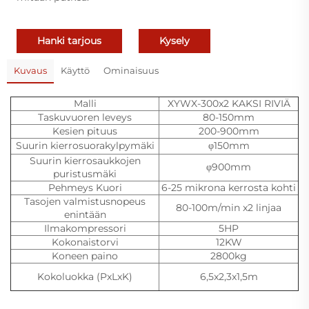
Hanki tarjous
Kysely
Kuvaus
Käyttö
Ominaisuus
Malli
XYWX-300x2 KAKSI RIVIÄ
Taskuvuoren leveys
80-150mm
Kesien pituus
200-900mm
Suurin kierrosuorakylpymäki
φ150mm
Suurin kierrosaukkojen
φ900mm
puristusmäki
Pehmeys Kuori
6-25 mikrona kerrosta kohti
Tasojen valmistusnopeus
80-100m/min x2 linjaa
enintään
Ilmakompressori
5HP
Kokonaistorvi
12KW
Koneen paino
2800kg
Kokoluokka (PxLxK)
6,5x2,3x1,5m