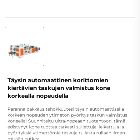
Täysin automaattinen korittomien
kiertävien taskujen valmistus kone
korkealla nopeudella
Paranna pakkaus tehokkuutesi täysin automaattisella
korkean nopeuden ytimetön pyöritys taskun valmistus
koneella! Suunniteltu ultra-nopeaan tuotantoon, tämä
edistynyt kone tuottaa tarkasti suljettuja, leikattuja ja
pyörityksiä ytimettömiä taskuja rullasta rullaan ilman
mitään putkea.