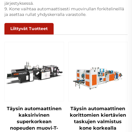
järjestyksessä.
9. Kone vaihtaa automaattisesti muovirullan forkitelineillä
ja asettaa rullat yhdyskerralla varastolle.
Liittyvät Tuotteet
Täysin automaattinen
Täysin automaattinen
kaksirivinen
korittomien kiertävien
superkorkean
taskujen valmistus
nopeuden muovi-T-
kone korkealla