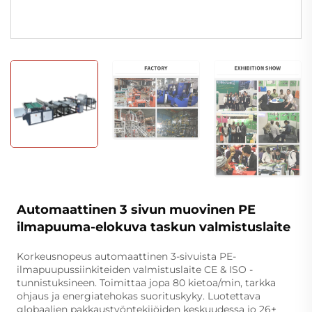
Automaattinen 3 sivun muovinen PE
ilmapuuma-elokuva taskun valmistuslaite
Korkeusnopeus automaattinen 3-sivuista PE-
ilmapuupussiinkiteiden valmistuslaite CE & ISO -
tunnistuksineen. Toimittaa jopa 80 kietoa/min, tarkka
ohjaus ja energiatehokas suorituskyky. Luotettava
globaalien pakkaustyöntekijöiden keskuudessa jo 26+