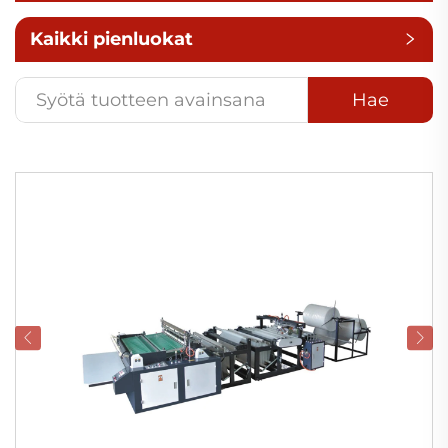
Kaikki pienluokat
Hae