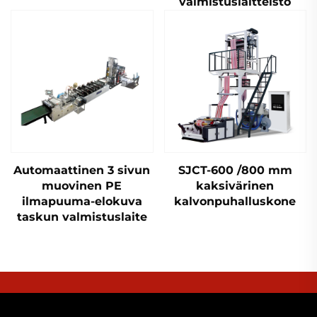
valmistuslaitteisto
Automaattinen 3 sivun
SJCT-600 /800 mm
muovinen PE
kaksivärinen
ilmapuuma-elokuva
kalvonpuhalluskone
taskun valmistuslaite