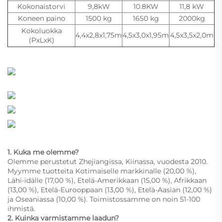
Kokonaistorvi
9,8kW
10.8KW
11,8 kW
Koneen paino
1500 kg
1650 kg
2000kg
Kokoluokka
4,4x2,8x1,75m
4,5x3,0x1,95m
4,5x3,5x2,0m
(PxLxK)
1. Kuka me olemme?
Olemme perustetut Zhejiangissa, Kiinassa, vuodesta 2010.
Myymme tuotteita Kotimaiselle markkinalle (20,00 %),
Lähi-idälle (17,00 %), Etelä-Amerikkaan (15,00 %), Afrikkaan
(13,00 %), Etelä-Eurooppaan (13,00 %), Etelä-Aasian (12,00 %)
ja Oseaniassa (10,00 %). Toimistossamme on noin 51-100
ihmistä.
2. Kuinka varmistamme laadun?