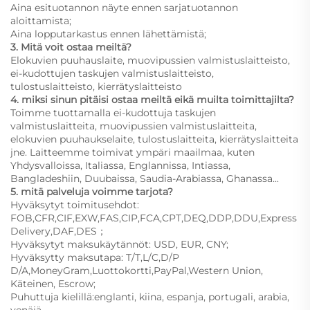
Aina esituotannon näyte ennen sarjatuotannon
aloittamista;
Aina lopputarkastus ennen lähettämistä;
3. Mitä voit ostaa meiltä?
Elokuvien puuhauslaite, muovipussien valmistuslaitteisto,
ei-kudottujen taskujen valmistuslaitteisto,
tulostuslaitteisto, kierrätyslaitteisto
4. miksi sinun pitäisi ostaa meiltä eikä muilta toimittajilta?
Toimme tuottamalla ei-kudottuja taskujen
valmistuslaitteita, muovipussien valmistuslaitteita,
elokuvien puuhaukselaite, tulostuslaitteita, kierrätyslaitteita
jne. Laitteemme toimivat ympäri maailmaa, kuten
Yhdysvalloissa, Italiassa, Englannissa, Intiassa,
Bangladeshiin, Duubaissa, Saudia-Arabiassa, Ghanassa...
5. mitä palveluja voimme tarjota?
Hyväksytyt toimitusehdot:
FOB,CFR,CIF,EXW,FAS,CIP,FCA,CPT,DEQ,DDP,DDU,Express
Delivery,DAF,DES；
Hyväksytyt maksukäytännöt: USD, EUR, CNY;
Hyväksytty maksutapa: T/T,L/C,D/P
D/A,MoneyGram,Luottokortti,PayPal,Western Union,
Käteinen, Escrow;
Puhuttuja kielillä:englanti, kiina, espanja, portugali, arabia,
venäjä