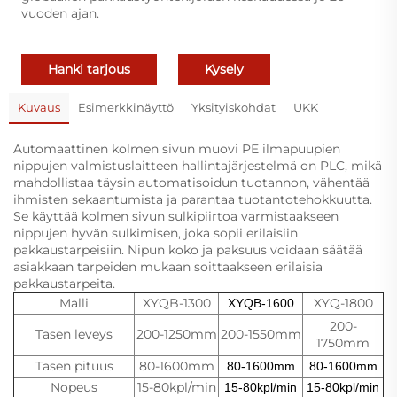
vuoden ajan.
Hanki tarjous
Kysely
Kuvaus
Esimerkkinäyttö
Yksityiskohdat
UKK
Automaattinen kolmen sivun muovi PE ilmapuupien
nippujen valmistuslaitteen hallintajärjestelmä on PLC, mikä
mahdollistaa täysin automatisoidun tuotannon, vähentää
ihmisten sekaantumista ja parantaa tuotantotehokkuutta.
Se käyttää kolmen sivun sulkipiirtoa varmistaakseen
nippujen hyvän sulkimisen, joka sopii erilaisiin
pakkaustarpeisiin. Nipun koko ja paksuus voidaan säätää
asiakkaan tarpeiden mukaan soittaakseen erilaisia
pakkaustarpeita.
Malli
XYQB-1300
XYQ-1800
XYQB-1600
200-
Tasen leveys
200-1250mm
200-1550mm
1750mm
Tasen pituus
80-1600mm
80-1600mm
80-1600mm
Nopeus
15-80kpl/min
15-80kpl/min
15-80kpl/min