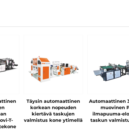
attinen
Täysin automaattinen
Automaattinen 3
en
korkean nopeuden
muovinen 
ean
kiertävä taskujen
ilmapuuma-el
vi-T-
valmistus kone ytimellä
taskun valmistu
otekone