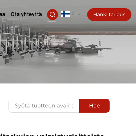
aa
Ota yhteyttä
FI
Hanki tarjous
Hae