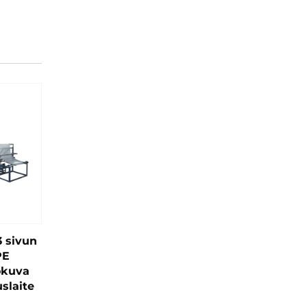
 sivun
PE
okuva
slaite