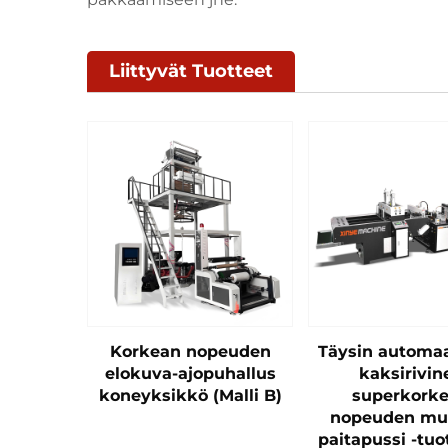
Liittyvät Tuotteet
Korkean nopeuden
Täysin automa
elokuva-ajopuhallus
kaksirivin
koneyksikkö (Malli B)
superkork
nopeuden muo
paitapussi -tu