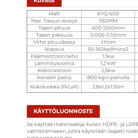
Kuvaus
Malli
XYQ-600
Max. Tassun leveys
550MM
Tasen pituus
400-1200mm
Tasen paksuus
0.006-0.10mm
Virhe pituudessa
±1mm
Nopeus
50-160kpl/minx2
Päämoottorin teho
1.1kw
Lämmitysvoima
1,2 kW
Kokonaistorvi
2,5kw
Koneen paino
800 kg:n painolla
Kokoluokka (PxLxK)
2.8x1.2x1.55m
KÄYTTÖLUONNOSTE
Se käyttää materiaaleja, kuten HDPE- ja LDP
valmistamiseen, jotka käytetään laajasti ruok
pakkaamiseen jne.