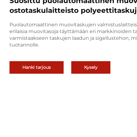
Suosittu puolautomaattinen muovi
ostotaskulaitteisto polyeettitaskuj
Puolautomaattinen muovitaskujen valmistuslaitteist
erilaisia muovitasoja täyttämään eri markkinoiden t
varmistaakseen taskujen laadun ja sigellustehon, 
tuotannolle.
Hanki tarjous
Kysely