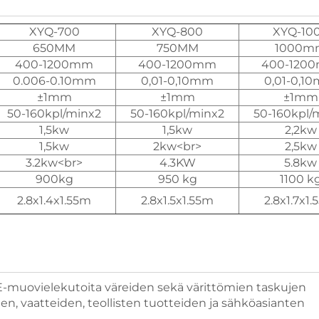
XYQ-700
XYQ-800
XYQ-10
650MM
750MM
1000m
400-1200mm
400-1200mm
400-120
0.006-0.10mm
0,01-0,10mm
0,01-0,1
±1mm
±1mm
±1mm
50-160kpl/minx2
50-160kpl/minx2
50-160kpl/
1,5kw
1,5kw
2,2kw
1,5kw
2kw<br>
2,5kw
3.2kw<br>
4.3KW
5.8kw
900kg
950 kg
1100 k
2.8x1.4x1.55m
2.8x1.5x1.55m
2.8x1.7x1
E-muovielekutoita väreiden sekä värittömien taskujen
ien, vaatteiden, teollisten tuotteiden ja sähköasianten