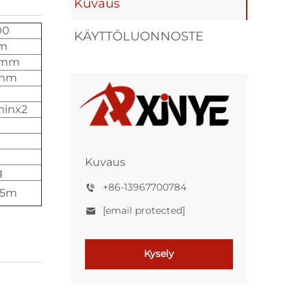
Kuvaus
00
KÄYTTÖLUONNOSTE
m
0mm
0mm
minx2
Kuvaus
g
+86-13967700784
.55m
[email protected]
Kysely