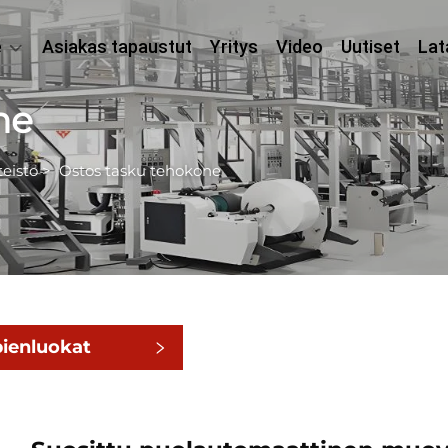
e
Asiakas tapaustut
Yritys
Video
Uutiset
Lat
ne
teisto
>
Ostos tasku tehokone
pienluokat