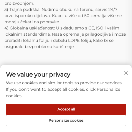
proizvodnjom.
3) Trajna podrška: Nudimo obuku na terenu, servis 24/7 i
brzu isporuku dijelova. Kupci u više od 50 zemalja više ne
moraju čekati na popravke.
4) Globalna usklađenost: U skladu smo s CE, ISO i vašim
lokalnim standardima. Naša oprema je prilagodljiva i može
preraditi lokalnu foliju i debelu LDPE foliju, kako bi se
osiguralo bezproblemo korištenje.
We value your privacy
We use cookies and similar tools to provide our services.
If you don't want to accept all cookies, click Personalize
cookies.
Accept all
Ruian Xinye Packaging Machine Co., Ltd.
ponudiše visokoproduktivna automatska
Personalize cookies
pakiralačka rješenja za različite industrije.