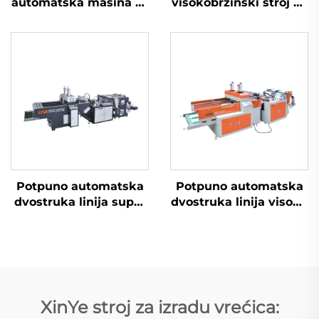
automatska mašina za
visokobrzinski stroj za
proizvodnju torbi s
izradu torbi s jezgom
otvorom
Potpuno automatska
Potpuno automatska
dvostruka linija super
dvostruka linija visoke
visoke brzine mašina
brzine mašina za
za izradu plastifičnih
izradu plastifičnih T-
T-shirt torbi
shirt torbi
XinYe stroj za izradu vrećica: