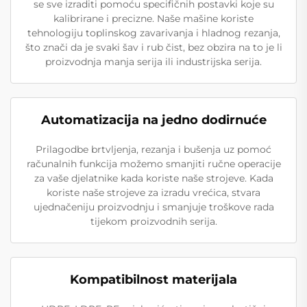
se sve izraditi pomoću specifičnih postavki koje su
kalibrirane i precizne. Naše mašine koriste
tehnologiju toplinskog zavarivanja i hladnog rezanja,
što znači da je svaki šav i rub čist, bez obzira na to je li
proizvodnja manja serija ili industrijska serija.
Automatizacija na jedno dodirnuće
Prilagodbe brtvljenja, rezanja i bušenja uz pomoć
računalnih funkcija možemo smanjiti ručne operacije
za vaše djelatnike kada koriste naše strojeve. Kada
koriste naše strojeve za izradu vrećica, stvara
ujednačeniju proizvodnju i smanjuje troškove rada
tijekom proizvodnih serija.
Kompatibilnost materijala