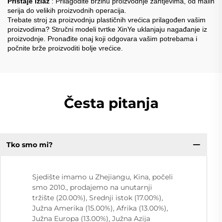
Pristaje izlaz
: Prilagodite brzinu proizvodnje zahtjevima, od malih
serija do velikih proizvodnih operacija.
Trebate stroj za proizvodnju plastičnih vrećica prilagođen vašim
proizvodima? Stručni modeli tvrtke XinYe uklanjaju nagađanje iz
proizvodnje. Pronađite onaj koji odgovara vašim potrebama i
počnite brže proizvoditi bolje vrećice.
Česta pitanja
Tko smo mi?
Sjedište imamo u Zhejiangu, Kina, počeli
smo 2010., prodajemo na unutarnji
tržište (20.00%), Srednji istok (17.00%),
Južna Amerika (15.00%), Afrika (13.00%),
Južna Europa (13.00%), Južna Azija