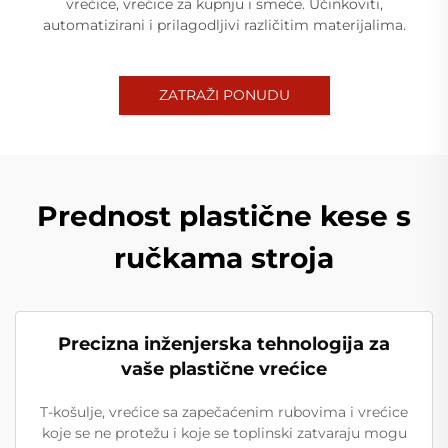
vrećice, vrećice za kupnju i smeće. Učinkoviti,
automatizirani i prilagodljivi različitim materijalima.
ZATRAŽI PONUDU
Prednost plastične kese s
ručkama stroja
Precizna inženjerska tehnologija za
vaše plastične vrećice
T-košulje, vrećice sa zapečaćenim rubovima i vrećice
koje se ne protežu i koje se toplinski zatvaraju mogu