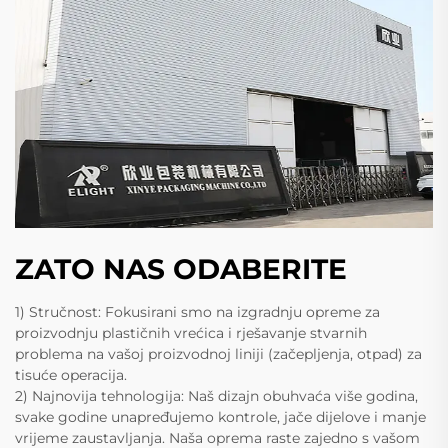
ZATO NAS ODABERITE
1) Stručnost: Fokusirani smo na izgradnju opreme za
proizvodnju plastičnih vrećica i rješavanje stvarnih
problema na vašoj proizvodnoj liniji (začepljenja, otpad) za
tisuće operacija.
2) Najnovija tehnologija: Naš dizajn obuhvaća više godina,
svake godine unapređujemo kontrole, jače dijelove i manje
vrijeme zaustavljanja. Naša oprema raste zajedno s vašom