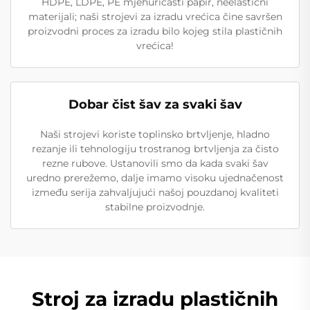
HDPE, LDPE, PE mjehurićasti papir, neelastični
materijali; naši strojevi za izradu vrećica čine savršen
proizvodni proces za izradu bilo kojeg stila plastičnih
vrećica!
Dobar čist šav za svaki šav
Naši strojevi koriste toplinsko brtvljenje, hladno
rezanje ili tehnologiju trostranog brtvljenja za čisto
rezne rubove. Ustanovili smo da kada svaki šav
uredno prerežemo, dalje imamo visoku ujednačenost
između serija zahvaljujući našoj pouzdanoj kvaliteti
stabilne proizvodnje.
Stroj za izradu plastičnih