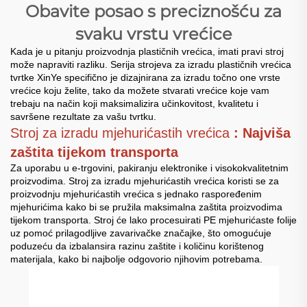
Obavite posao s preciznošću za
svaku vrstu vrećice
Kada je u pitanju proizvodnja plastičnih vrećica, imati pravi stroj
može napraviti razliku. Serija strojeva za izradu plastičnih vrećica
tvrtke XinYe specifično je dizajnirana za izradu točno one vrste
vrećice koju želite, tako da možete stvarati vrećice koje vam
trebaju na način koji maksimalizira učinkovitost, kvalitetu i
savršene rezultate za vašu tvrtku.
Stroj za izradu mjehurićastih vrećica
: Najviša
zaštita tijekom transporta
Za uporabu u e-trgovini, pakiranju elektronike i visokokvalitetnim
proizvodima. Stroj za izradu mjehurićastih vrećica koristi se za
proizvodnju mjehurićastih vrećica s jednako raspoređenim
mjehurićima kako bi se pružila maksimalna zaštita proizvodima
tijekom transporta. Stroj će lako procesuirati PE mjehurićaste folije
uz pomoć prilagodljive zavarivačke značajke, što omogućuje
poduzeću da izbalansira razinu zaštite i količinu korištenog
materijala, kako bi najbolje odgovorio njihovim potrebama.