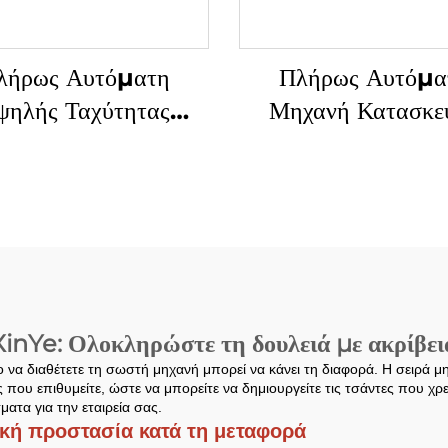
λήρως Αυτόματη
Πλήρως Αυτόμα
ψηλής Ταχύτητας
Μηχανή Κατασκε
χανή Κατασκευής
Σακιών για Πλαστι
κιών με Κεντρικό
Φορέματα με Διπ
Καταδύτη
Γραμμές και Υπερ
Ταχύτητα
nYe: Ολοκληρώστε τη δουλειά με ακρίβεια 
 να διαθέτετε τη σωστή μηχανή μπορεί να κάνει τη διαφορά. Η σειρά 
ας που επιθυμείτε, ώστε να μπορείτε να δημιουργείτε τις τσάντες που χρ
ματα για την εταιρεία σας.
ική προστασία κατά τη μεταφορά