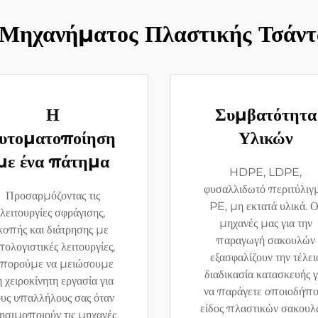
Μηχανήματος Πλαστικής Τσάν
Η
Συμβατότητα
υτοματοποίηση
Υλικών
με ένα πάτημα
HDPE, LDPE,
φυσαλλιδωτό περιτύλιγ
Προσαρμόζοντας τις
PE, μη εκτατά υλικά. Ο
λειτουργίες σφράγισης,
μηχανές μας για την
κοπής και διάτρησης με
παραγωγή σακουλών
ολογιστικές λειτουργίες,
εξασφαλίζουν την τέλει
πορούμε να μειώσουμε
διαδικασία κατασκευής γ
η χειροκίνητη εργασία για
να παράγετε οποιοδήπο
ους υπαλλήλους σας όταν
είδος πλαστικών σακουλ
ησιμοποιούν τις μηχανές