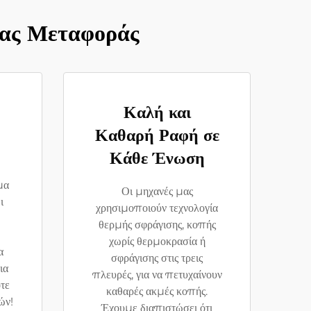
τας Μεταφοράς
Καλή και
Καθαρή Ραφή σε
Κάθε Ένωση
μα
Οι μηχανές μας
ι
χρησιμοποιούν τεχνολογία
θερμής σφράγισης, κοπής
χωρίς θερμοκρασία ή
α
σφράγισης στις τρεις
ια
πλευρές, για να πετυχαίνουν
τε
καθαρές ακμές κοπής.
ών!
Έχουμε διαπιστώσει ότι