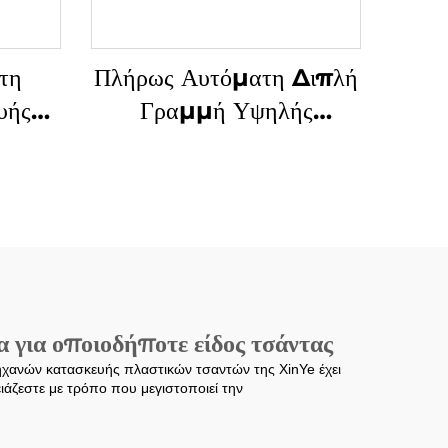
τη
Πλήρως Αυτόματη Διπλή
υής
Γραμμή Υψηλής
κά Τ-
Ταχύτητας Μηχανή
λές
Κατασκευής Σακιών από
υψηλή
Πλαστικά με Εικόνα T-
shirt
για οποιοδήποτε είδος τσάντας
μηχανών κατασκευής πλαστικών τσαντών της XinYe έχει
ειάζεστε με τρόπο που μεγιστοποιεί την