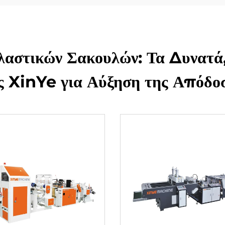
αστικών Σακουλών: Τα Δυνατά
ς XinYe για Αύξηση της Απόδο