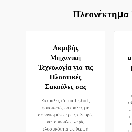
Πλεονέκτημα 
Ακριβής
Μηχανική
α
Τεχνολογία για τις
Πλαστικές
Σακούλες σας
Σακούλες τύπου T-shirt,
υπ
φουσκωτές σακούλες με
μ
σφραγισμένες τρεις πλευρές
τ
και σακούλες χωρίς
τ
ελαστικότητα με θερμή
χρ