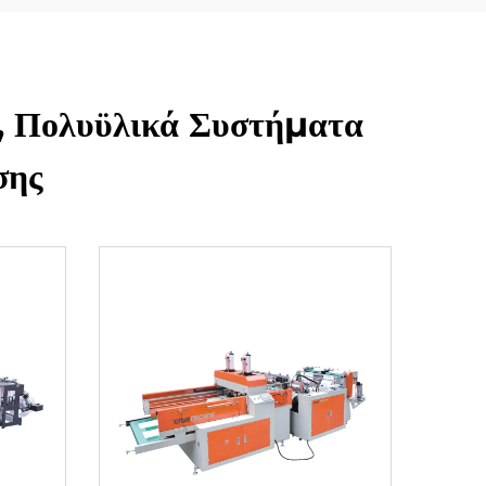
, Πολυϋλικά Συστήματα
σης