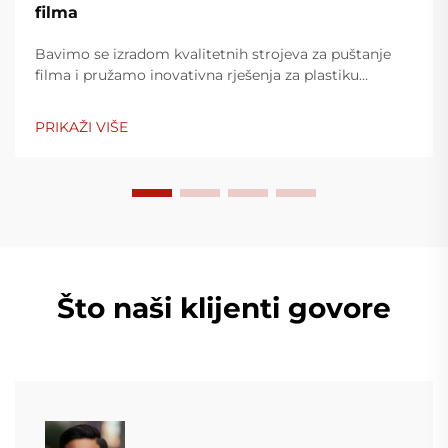
filma
Bavimo se izradom kvalitetnih strojeva za puštanje
filma i pružamo inovativna rješenja za plastiku
ambalažnu industriju. Naši strojevi za puštanje filma
koriste napredne tehnologije, vrlo su efikasni, štedljivi
PRIKAŽI VIŠE
u trošku energije i stabilni, a prikladni su za
proizvodnju različitih plastinih filmova.
Što naši klijenti govore