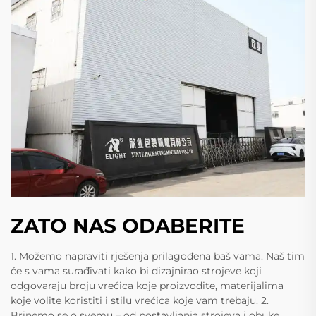
ZATO NAS ODABERITE
1. Možemo napraviti rješenja prilagođena baš vama. Naš tim
će s vama surađivati kako bi dizajnirao strojeve koji
odgovaraju broju vrećica koje proizvodite, materijalima
koje volite koristiti i stilu vrećica koje vam trebaju. 2.
Brinemo se o svemu – od postavljanja strojeva i obuke