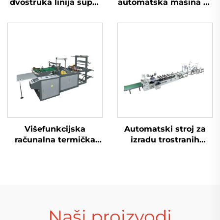
dvostruka linija super
automatska mašina za
visoke brzine mašina
proizvodnju torbi s
za izradu plastifičnih
otvorom
T-shirt torbi
Višefunkcijska
Automatski stroj za
računalna termička
izradu trostranih
rezanja torbica za
plastičnih PE vrećica
izradu
sa zračnim
mjehurićima
Naši proizvodi