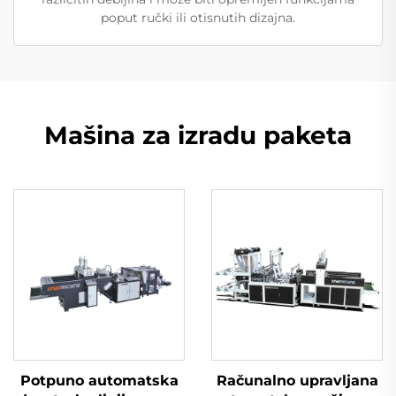
poput ručki ili otisnutih dizajna.
Mašina za izradu paketa
Potpuno automatska
Računalno upravljana