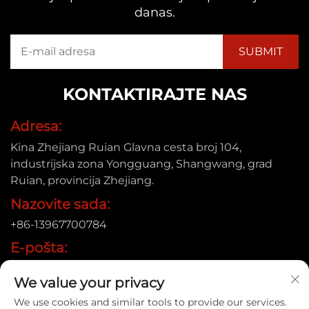
danas.
KONTAKTIRAJTE NAS
Adresa:
Kina Zhejiang Ruian Glavna cesta broj 104,
industrijska zona Yongguang, Shangwang, grad
Ruian, provincija Zhejiang.
Nazovite sada:
+86-13967700784
E-pošta:
[email protected]
We value your privacy
We use cookies and similar tools to provide our services.