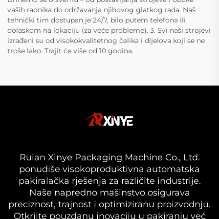
vaših radnika do održavanja njihovog glatkog rada. Naš
tehnički tim dostupan je 24/7, bilo putem telefona ili
dolaskom na lokaciju (za veće probleme). 3. Svi naši strojevi
izrađeni su od visokokvalitetnog čelika i dijelova koji se ne
troše lako. Trajit će više od 10 godina.
Ruian Xinye Packaging Machine Co., Ltd.
ponudiše visokoproduktivna automatska
pakiralačka rješenja za različite industrije.
Naše napredno mašinstvo osigurava
preciznost, trajnost i optimiziranu proizvodnju.
Otkrijte pouzdanu inovaciju u pakiranju već