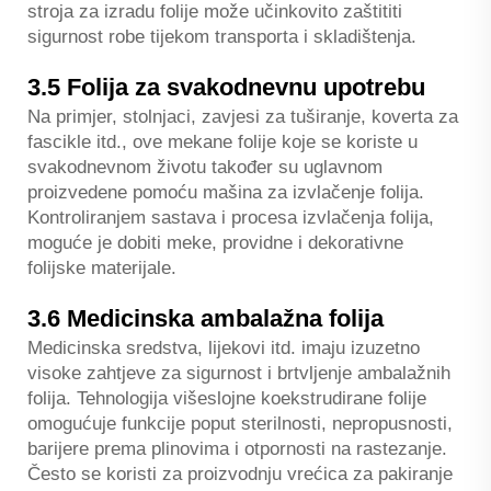
stroja za izradu folije može učinkovito zaštititi
sigurnost robe tijekom transporta i skladištenja.
3.5 Folija za svakodnevnu upotrebu
Na primjer, stolnjaci, zavjesi za tuširanje, koverta za
fascikle itd., ove mekane folije koje se koriste u
svakodnevnom životu također su uglavnom
proizvedene pomoću mašina za izvlačenje folija.
Kontroliranjem sastava i procesa izvlačenja folija,
moguće je dobiti meke, providne i dekorativne
folijske materijale.
3.6 Medicinska ambalažna folija
Medicinska sredstva, lijekovi itd. imaju izuzetno
visoke zahtjeve za sigurnost i brtvljenje ambalažnih
folija. Tehnologija višeslojne koekstrudirane folije
omogućuje funkcije poput sterilnosti, nepropusnosti,
barijere prema plinovima i otpornosti na rastezanje.
Često se koristi za proizvodnju vrećica za pakiranje