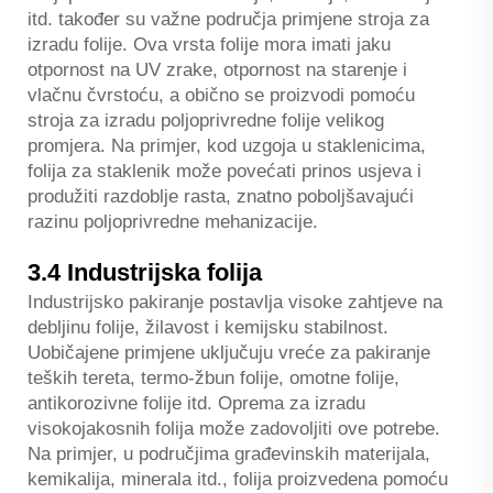
itd. također su važne područja primjene stroja za
izradu folije. Ova vrsta folije mora imati jaku
otpornost na UV zrake, otpornost na starenje i
vlačnu čvrstoću, a obično se proizvodi pomoću
stroja za izradu poljoprivredne folije velikog
promjera. Na primjer, kod uzgoja u staklenicima,
folija za staklenik može povećati prinos usjeva i
produžiti razdoblje rasta, znatno poboljšavajući
razinu poljoprivredne mehanizacije.
3.4 Industrijska folija
Industrijsko pakiranje postavlja visoke zahtjeve na
debljinu folije, žilavost i kemijsku stabilnost.
Uobičajene primjene uključuju vreće za pakiranje
teških tereta, termo-žbun folije, omotne folije,
antikorozivne folije itd. Oprema za izradu
visokojakosnih folija može zadovoljiti ove potrebe.
Na primjer, u područjima građevinskih materijala,
kemikalija, minerala itd., folija proizvedena pomoću