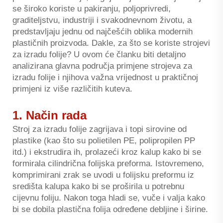
se široko koriste u pakiranju, poljoprivredi,
graditeljstvu, industriji i svakodnevnom životu, a
predstavljaju jednu od najčešćih oblika modernih
plastičnih proizvoda. Dakle, za što se koriste strojevi
za izradu folije? U ovom će članku biti detaljno
analizirana glavna područja primjene strojeva za
izradu folije i njihova važna vrijednost u praktičnoj
primjeni iz više različitih kuteva.
1. Način rada
Stroj za izradu folije zagrijava i topi sirovine od
plastike (kao što su polietilen PE, polipropilen PP
itd.) i ekstrudira ih, prolazeći kroz kalup kako bi se
formirala cilindrična folijska preforma. Istovremeno,
komprimirani zrak se uvodi u folijsku preformu iz
središta kalupa kako bi se proširila u potrebnu
cijevnu foliju. Nakon toga hladi se, vuče i valja kako
bi se dobila plastična folija određene debljine i širine.