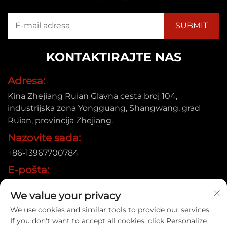
KONTAKTIRAJTE NAS
Adresa:
Kina Zhejiang Ruian Glavna cesta broj 104,
industrijska zona Yongguang, Shangwang, grad
Ruian, provincija Zhejiang.
Nazovite sada:
+86-13967700784
E-pošta:
[email protected]
We value your privacy
We use cookies and similar tools to provide our services.
If you don't want to accept all cookies, click Personalize
Autorsko pravo © 2025 Ruian Xinye Packaging Machine Co.,