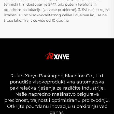
tehnički tim dostupan je 24/7, bilo putem telefona ili
dolaskom na lokaciju (za veće probleme). 3. Svi naši strojevi
izrađeni su od visokokvalitetnog čelika i dijelova koji se ne
troše lako. Trajit će više od 10 godina.
Ruian Xinye Packaging Machine Co., Ltd.
ponudiše visokoproduktivna automatska
pakiralačka rješenja za različite industrije.
Naše napredno mašinstvo osigurava
preciznost, trajnost i optimiziranu proizvodnju.
Otkrijte pouzdanu inovaciju u pakiranju već
danas.