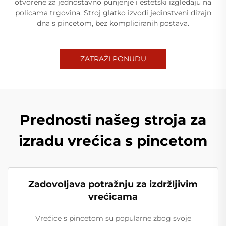
otvorene za jednostavno punjenje i estetski izgledaju na
policama trgovina. Stroj glatko izvodi jedinstveni dizajn
dna s pincetom, bez kompliciranih postava.
ZATRAŽI PONUDU
Prednosti našeg stroja za
izradu vrećica s pincetom
Zadovoljava potražnju za izdržljivim
vrećicama
Vrećice s pincetom su popularne zbog svoje