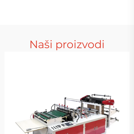
plastičnih PE vrećica
plastičnih PE vrećica
sa zračnim
sa zračnim
mjehurićima
mjehurićima
Naši proizvodi