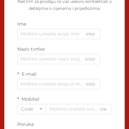
Naš tim za prodaju će vas uskoro kontaktirati s
detaljima o cijenama i prijedlozima.
Ime
0/100
Naziv tvrtke
0/200
E-mail
0/100
Mobitel
Code
0/16
Poruka