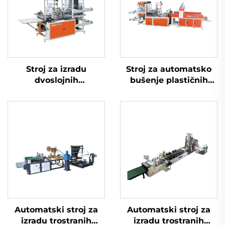
Stroj za izradu
Stroj za automatsko
dvoslojnih
bušenje plastičnih
nerastezljivih toplinski
HDPE LDPE vrećica s
brtvljenih vrećica za
računalnim
hladno rezanje
upravljanjem
Automatski stroj za
Automatski stroj za
izradu trostranih
izradu trostranih