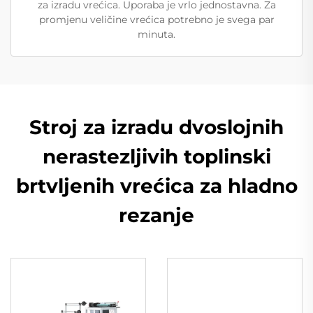
za izradu vrećica. Uporaba je vrlo jednostavna. Za
promjenu veličine vrećica potrebno je svega par
minuta.
Stroj za izradu dvoslojnih
nerastezljivih toplinski
brtvljenih vrećica za hladno
rezanje