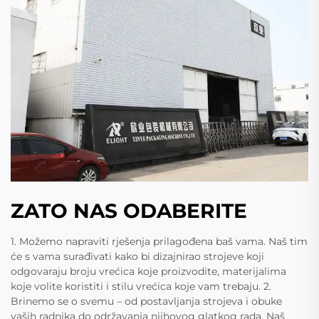
ZATO NAS ODABERITE
1. Možemo napraviti rješenja prilagođena baš vama. Naš tim
će s vama surađivati kako bi dizajnirao strojeve koji
odgovaraju broju vrećica koje proizvodite, materijalima
koje volite koristiti i stilu vrećica koje vam trebaju. 2.
Brinemo se o svemu – od postavljanja strojeva i obuke
vaših radnika do održavanja njihovog glatkog rada. Naš