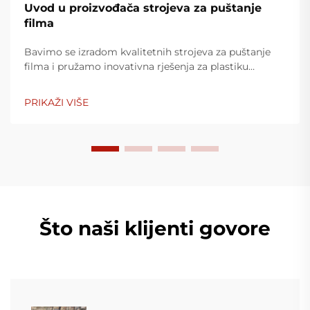
Uvod u proizvođača strojeva za puštanje
filma
Bavimo se izradom kvalitetnih strojeva za puštanje
filma i pružamo inovativna rješenja za plastiku
ambalažnu industriju. Naši strojevi za puštanje filma
koriste napredne tehnologije, vrlo su efikasni, štedljivi
PRIKAŽI VIŠE
u trošku energije i stabilni, a prikladni su za
proizvodnju različitih plastinih filmova.
Što naši klijenti govore