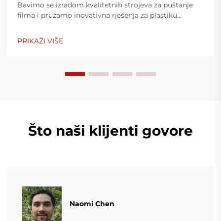
Bavimo se izradom kvalitetnih strojeva za puštanje
filma i pružamo inovativna rješenja za plastiku
ambalažnu industriju. Naši strojevi za puštanje filma
koriste napredne tehnologije, vrlo su efikasni, štedljivi
PRIKAŽI VIŠE
u trošku energije i stabilni, a prikladni su za
proizvodnju različitih plastinih filmova.
Što naši klijenti govore
Naomi Chen