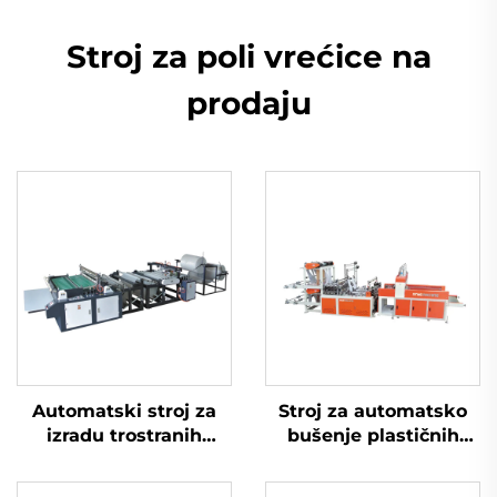
Stroj za poli vrećice na
prodaju
Automatski stroj za
Stroj za automatsko
izradu trostranih
bušenje plastičnih
plastičnih PE vrećica
HDPE LDPE vrećica s
sa zračnim
računalnim