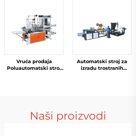
mjehurićima
upravljanjem
Vruća prodaja
Automatski stroj za
Poluautomatski stroj
izradu trostranih
za izradu plastičnih
plastičnih PE vrećica
vrećica Stroj za izradu
sa zračnim
vrećica za kupovinu
mjehurićima
Stroj za izradu
polietilenskih vrećica
Naši proizvodi