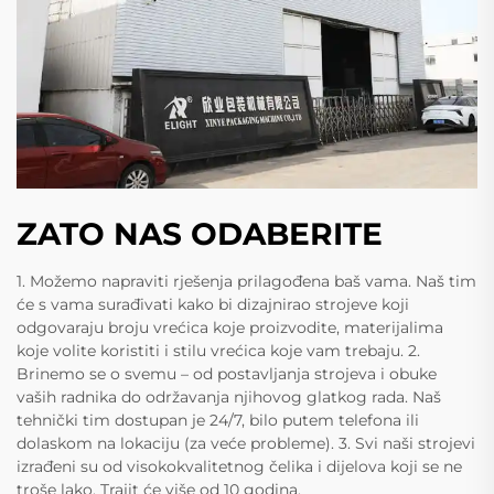
ZATO NAS ODABERITE
1. Možemo napraviti rješenja prilagođena baš vama. Naš tim
će s vama surađivati kako bi dizajnirao strojeve koji
odgovaraju broju vrećica koje proizvodite, materijalima
koje volite koristiti i stilu vrećica koje vam trebaju. 2.
Brinemo se o svemu – od postavljanja strojeva i obuke
vaših radnika do održavanja njihovog glatkog rada. Naš
tehnički tim dostupan je 24/7, bilo putem telefona ili
dolaskom na lokaciju (za veće probleme). 3. Svi naši strojevi
izrađeni su od visokokvalitetnog čelika i dijelova koji se ne
troše lako. Trajit će više od 10 godina.