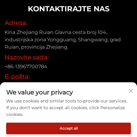
KONTAKTIRAJTE NAS
Adresa:
Kina Zhejiang Ruian Glavna cesta broj 104,
industrijska zona Yongguang, Shangwang, grad
Ruian, provincija Zhejiang.
Nazovite sada:
+86-13967700784
E-pošta:
[email protected]
We value your privacy
We use cookies and similar tools to provide our services.
If you don't want to accept all cookies, click Personalize
Autorsko pravo © 2025 Ruian Xinye Packaging Machine Co.,
cookies.
Ltd |
Politika privatnosti
Accept all