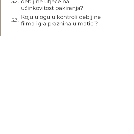
debljine utječe na
učinkovitost pakiranja?
Koju ulogu u kontroli debljine
filma igra praznina u matici?