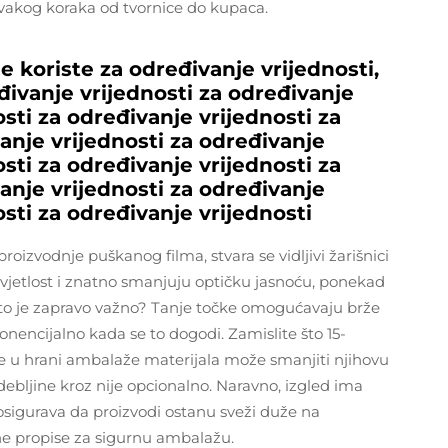
svakog koraka od tvornice do kupaca.
ne koriste za određivanje vrijednosti,
đivanje vrijednosti za određivanje
osti za određivanje vrijednosti za
anje vrijednosti za određivanje
osti za određivanje vrijednosti za
anje vrijednosti za određivanje
osti za određivanje vrijednosti
proizvodnje puškanog filma, stvara se vidljivi žarišnici
svjetlost i znatno smanjuju optičku jasnoću, ponekad
to je zapravo važno? Tanje točke omogućavaju brže
ponencijalno kada se to dogodi. Zamislite što 15-
re u hrani ambalaže materijala može smanjiti njihovu
debljine kroz nije opcionalno. Naravno, izgled ima
na osigurava da proizvodi ostanu sveži duže na
ne propise za sigurnu ambalažu.