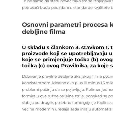
To ne samo da štedi novac tako što se izbjegava
potrošači budu pouzdani u standarde kvalitete 
Osnovni parametri procesa k
debljine filma
U skladu s člankom 3. stavkom 1. t
proizvode koji se upotrebljavaju u
koje se primjenjuje točka (b) ovog
točka (c) ovog Pravilnika, za koje 
Dobivanje pravilne debljine akzijskog filma poči
konzistentnom, idealno oko plus ili minus 1,5 mi
problemi počinju da se pojavljuju. Polimer jedno
formiraju ove ružne osijalne strije, ponekad se po
slabija od drugih, posebno tamo gdje je toplinska 
Većina modernih uređaja sada imaju automatizira