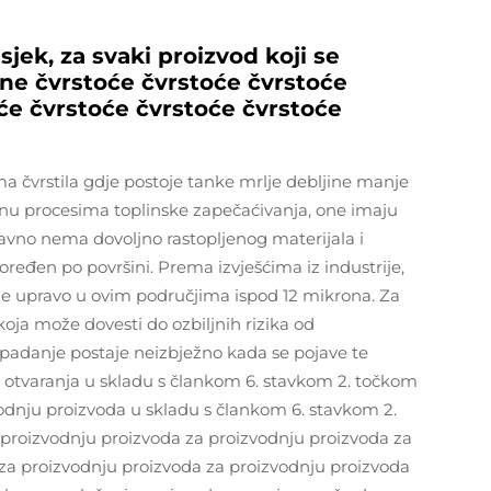
sjek, za svaki proizvod koji se
ine čvrstoće čvrstoće čvrstoće
će čvrstoće čvrstoće čvrstoće
ma čvrstila gdje postoje tanke mrlje debljine manje
gnu procesima toplinske zapečaćivanja, one imaju
tavno nema dovoljno rastopljenog materijala i
poređen po površini. Prema izvješćima iz industrije,
je upravo u ovim područjima ispod 12 mikrona. Za
oja može dovesti do ozbiljnih rizika od
padanje postaje neizbježno kada se pojave te
u otvaranja u skladu s člankom 6. stavkom 2. točkom
vodnju proizvoda u skladu s člankom 6. stavkom 2.
proizvodnju proizvoda za proizvodnju proizvoda za
za proizvodnju proizvoda za proizvodnju proizvoda