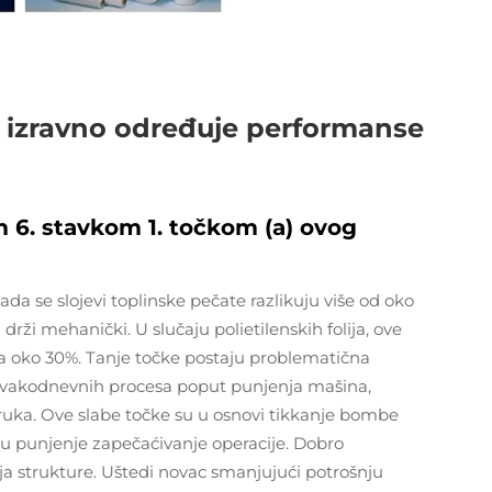
je izravno određuje performanse
m 6. stavkom 1. točkom (a) ovog
da se slojevi toplinske pečate razlikuju više od oko
drži mehanički. U slučaju polietilenskih folija, ove
a oko 30%. Tanje točke postaju problematična
h svakodnevnih procesa poput punjenja mašina,
poruka. Ove slabe točke su u osnovi tikkanje bombe
u punjenje zapečaćivanje operacije. Dobro
anja strukture. Uštedi novac smanjujući potrošnju