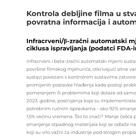
Kontrola debljine filma u s
povratna informacija i autom
Infracrveni/β-zračni automatski m
ciklusa ispravljanja (podatci FDA-i
Infracrveni i beta-zračni automatski mjerni sust
površine filmskog mjehurića, otkrivajući sitne va
sustavi povezani s kontrolnim sustavima zatvorene
promijeniti postavke hlađenja kada postoji pro
pomeranjem ili problemima koji dolaze od sam
2023. godine, postrojenja koja su implementiral
potrebnim ručnim ispravkama - oko 92% smanjenja
1,5% većinu vremena. Što to znači? Manje češća 
smanjenje otpadnog materijala koji se odlaže na o
koji su vrlo važni za industrije pod strogim propi