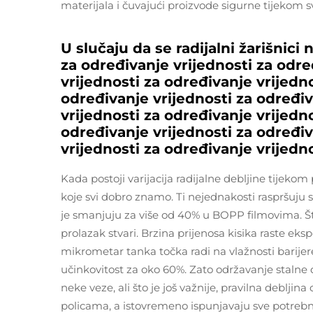
materijala i čuvajući proizvode sigurne tijekom 
U slučaju da se radijalni žarišnici 
za određivanje vrijednosti za odre
vrijednosti za određivanje vrijedn
određivanje vrijednosti za određiv
vrijednosti za određivanje vrijedn
određivanje vrijednosti za određiv
vrijednosti za određivanje vrijedn
Kada postoji varijacija radijalne debljine tijekom 
koje svi dobro znamo. Ti nejednakosti raspršuju 
je smanjuju za više od 40% u BOPP filmovima. Š
prolazak stvari. Brzina prijenosa kisika raste eks
mikrometar tanka točka radi na vlažnosti barije
učinkovitost za oko 60%. Zato održavanje stalne 
neke veze, ali što je još važnije, pravilna deblji
policama, a istovremeno ispunjavaju sve potreb