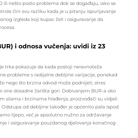
90 ili nešto posto problema dok se događaju, iako se
role čini svu razliku kada je u pitanju ispunjavanje
asnog izgleda koji kupac želi i osiguravanje da
rocesa.
UR) i odnosa vučenja: uvidi iz 23
je trka pokazuje da kada postoji neravnoteža
e probleme s radijalne debljine varijacije, ponekad
rže nego što brzina odvod može podnijeti, stres
ini one dosadne žarišta gori. Dobivanjem BUR-a oko
m silama i brzinama hlađenja, proizvođači su vidjeli
. Odstupa od debljine također je općenito pala ispod
 samo lijepo, već je apsolutno nužno za održavanje
dnje i osiguravanje pouzdanog djelovanja konačnog