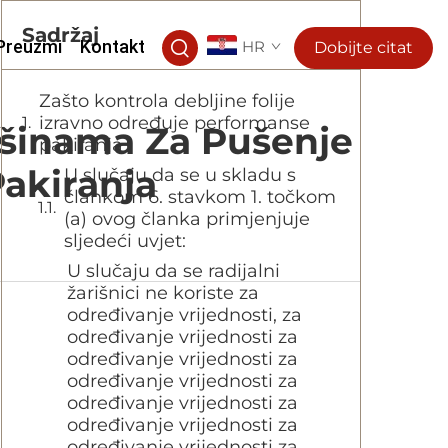
Sadržaj
Preuzmi
Kontakt
HR
Dobijte citat
Zašto kontrola debljine folije
izravno određuje performanse
Mašinama Za Pušenje
pakiranja
Pakiranja
U slučaju da se u skladu s
člankom 6. stavkom 1. točkom
(a) ovog članka primjenjuje
sljedeći uvjet:
U slučaju da se radijalni
žarišnici ne koriste za
određivanje vrijednosti, za
određivanje vrijednosti za
određivanje vrijednosti za
određivanje vrijednosti za
određivanje vrijednosti za
određivanje vrijednosti za
određivanje vrijednosti za