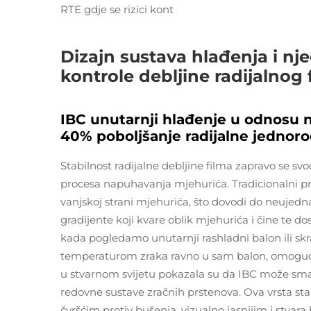
RTE gdje se rizici kont
Dizajn sustava hlađenja i nje
kontrole debljine radijalnog 
IBC unutarnji hlađenje u odnosu 
40% poboljšanje radijalne jednoro
Stabilnost radijalne debljine filma zapravo se s
procesa napuhavanja mjehurića. Tradicionalni 
vanjskoj strani mjehurića, što dovodi do neujed
gradijente koji kvare oblik mjehurića i čine te d
kada pogledamo unutarnji rashladni balon ili sk
temperaturom zraka ravno u sam balon, omogućav
u stvarnom svijetu pokazala su da IBC može sman
redovne sustave zračnih prstenova. Ova vrsta sta
čvršćim protiv bušenja, vizualno jasnijim i stvar