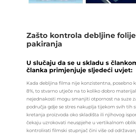
Zašto kontrola debljine foli
pakiranja
U slučaju da se u skladu s članko
članka primjenjuje sljedeći uvjet:
Kada debljina filma nije konzistentna, posebno ka
8%, to stvarno utječe na to koliko dobro materijal 
nejednakosti mogu smanjiti otpornost na suze z
područja gdje se stres nakuplja tijekom svih ti
kretanja proizvoda oko skladišta ili njihovog is
čekaju uzrokovati neuspjehe u vertikalnom oblik
kontrolirati filmski stupnjač čini više od održav