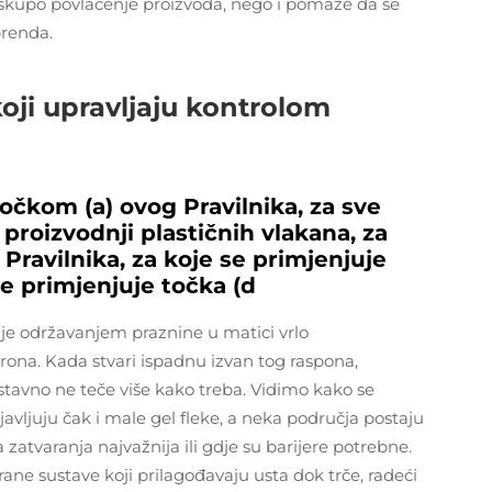
 skupo povlačenje proizvoda, nego i pomaže da se
brenda.
oji upravljaju kontrolom
očkom (a) ovog Pravilnika, za sve
 proizvodnji plastičnih vlakana, za
 Pravilnika, za koje se primjenjuje
se primjenjuje točka (d
nje održavanjem praznine u matici vrlo
krona. Kada stvari ispadnu izvan tog raspona,
stavno ne teče više kako treba. Vidimo kako se
javljuju čak i male gel fleke, a neka područja postaju
zatvaranja najvažnija ili gdje su barijere potrebne.
ne sustave koji prilagođavaju usta dok trče, radeći