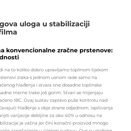
gova uloga u stabilizaciji
filma
na konvencionalne zračne prstenove:
dnosti
vodi na to koliko dobro upravljamo toplinom tijekom
prstenovi zraka s jednom usnom rade samo na
načenog hlađenja i stvara one dosadne toplinske
osadne merne trake još gorim. Stvari se mijenjaju
raćeno IBC. Ovaj sustav zapravo puše kontrolu nad
ajući hlađenje s obje strane odjednom. Ispitivanja
jiti varijacije debljine za oko 40% u odnosu na
bilizacije je važna jer čini konačni proizvod mnogo
a bolje zapečaćenje u cijelom sustavu. Ove su osobine