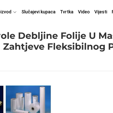
izvod
Slučajevi kupaca
Tvrtka
Video
Vijesti
ole Debljine Folije U 
a Zahtjeve Fleksibilnog 