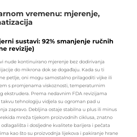
tvarnom vremenu: mjerenje,
atizacija
jerni sustavi: 92% smanjenje ručnih
ne revizije)
avi nude kontinuirano mjerenje bez dodirivanja
rijacije do mikrona dok se događaju. Kada su ti
 petlje, oni mogu samostalno prilagoditi vijke ili
blem s promjenama viskoznosti, temperaturnim
og ekstrudera. Prema nedavnim FDA revizijama
a takvu tehnologiju vidjela su ogroman pad u
 zapravo. Debljina ostaje stabilna u plus ili minus
prekida mreža tijekom proizvodnih ciklusa, znatno
dlagališta i dosljedne kvalitete barijera i pečata
sima kao što su proizvodnja lijekova i pakiranje hrane