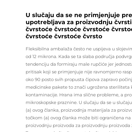
U slučaju da se ne primjenjuje pre
upotrebljava za proizvodnju čvrst
čvrstoće čvrstoće čvrstoće čvrsto
čvrstoće čvrstoće čvrsto
Fleksibilna ambalaža često ne uspijeva u slojevi
od 12 mikrona. Kada se ta slaba područja podvr
tendenciju da formiraju male rupčiće jer jednos
pritisak koji se primjenjuje nije ravnomjerno ras
oko 90 posto svih propusta čipova zapravo počin
medicinske pakete to znači ugrožena steriliteta k
kontaminacije. Hrana ima slične probleme, a pro
mikroskopske praznine. U slučaju da se u slučaj
(a) ovog članka, proizvodnja materijala za proiz
točkom (a) ovog članka može biti ograničena na 
proizvodnju proizvoda za proizvodnju proizvoda 