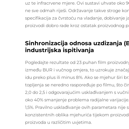
uz te infracrvene mjere. Ovi sustavi uhvate oko 
ne sve odmah riješi. Održavanje takve stroge kont
specifikacija za čvrstoću na vladanje, dobivanje j
proizvodi dobro rade kroz ostatak proizvodnog p
Sinhronizacija odnosa uzdizanja (B
industrijska ispitivanja
Pogledajte rezultate od 23 puhan film proizvodn
između BUR i vučnog omjera, to uzrokuje značajn
idu preko plus ili minus 8%. Ako se mjehur širi b
topljenja se neredno raspoređuje po filmu, što č
2,0 do 2,5 i odgovarajućim usklađivanjem s vučni
oko 40% smanjenje problema radijalne varijacije
1,5%. Pravilno usklađivanje ovih parametara nije
konzistentnih oblika mjehurića tijekom proizvo
proizvoda u različitim uvjetima.