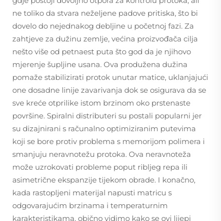
gdje postoji dovoljno otpora za kontrolu protoka, ali
ne toliko da stvara neželjene padove pritiska, što bi
dovelo do nejednakog debljine u početnoj fazi. Za
zahtjeve za dužinu zemlje, većina proizvođača cilja
nešto više od petnaest puta što god da je njihovo
mjerenje šupljine usana. Ova produžena dužina
pomaže stabilizirati protok unutar matice, uklanjajući
one dosadne linije zavarivanja dok se osigurava da se
sve kreće otprilike istom brzinom oko prstenaste
površine. Spiralni distributeri su postali popularni jer
su dizajnirani s računalno optimiziranim putevima
koji se bore protiv problema s memorijom polimera i
smanjuju neravnotežu protoka. Ova neravnoteža
može uzrokovati probleme poput ribljeg repa ili
asimetrične ekspanzije tijekom obrade. I konačno,
kada rastopljeni materijal napusti matricu s
odgovarajućim brzinama i temperaturnim
karakteristikama, obično vidimo kako se ovi lijepi