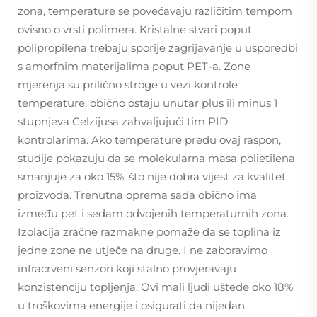
zona, temperature se povećavaju različitim tempom
ovisno o vrsti polimera. Kristalne stvari poput
polipropilena trebaju sporije zagrijavanje u usporedbi
s amorfnim materijalima poput PET-a. Zone
mjerenja su prilično stroge u vezi kontrole
temperature, obično ostaju unutar plus ili minus 1
stupnjeva Celzijusa zahvaljujući tim PID
kontrolarima. Ako temperature pređu ovaj raspon,
studije pokazuju da se molekularna masa polietilena
smanjuje za oko 15%, što nije dobra vijest za kvalitet
proizvoda. Trenutna oprema sada obično ima
između pet i sedam odvojenih temperaturnih zona.
Izolacija zračne razmakne pomaže da se toplina iz
jedne zone ne utječe na druge. I ne zaboravimo
infracrveni senzori koji stalno provjeravaju
konzistenciju topljenja. Ovi mali ljudi uštede oko 18%
u troškovima energije i osigurati da nijedan