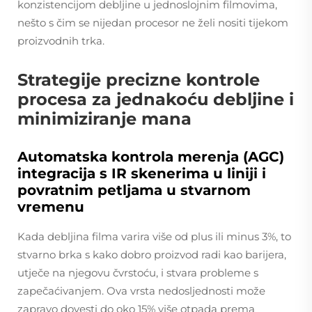
konzistencijom debljine u jednoslojnim filmovima,
nešto s čim se nijedan procesor ne želi nositi tijekom
proizvodnih trka.
Strategije precizne kontrole
procesa za jednakoću debljine i
minimiziranje mana
Automatska kontrola merenja (AGC)
integracija s IR skenerima u liniji i
povratnim petljama u stvarnom
vremenu
Kada debljina filma varira više od plus ili minus 3%, to
stvarno brka s kako dobro proizvod radi kao barijera,
utječe na njegovu čvrstoću, i stvara probleme s
zapečaćivanjem. Ova vrsta nedosljednosti može
zapravo dovesti do oko 15% više otpada prema