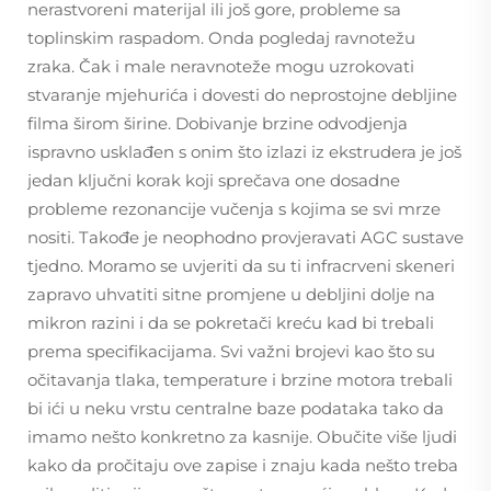
nerastvoreni materijal ili još gore, probleme sa
toplinskim raspadom. Onda pogledaj ravnotežu
zraka. Čak i male neravnoteže mogu uzrokovati
stvaranje mjehurića i dovesti do neprostojne debljine
filma širom širine. Dobivanje brzine odvodjenja
ispravno usklađen s onim što izlazi iz ekstrudera je još
jedan ključni korak koji sprečava one dosadne
probleme rezonancije vučenja s kojima se svi mrze
nositi. Takođe je neophodno provjeravati AGC sustave
tjedno. Moramo se uvjeriti da su ti infracrveni skeneri
zapravo uhvatiti sitne promjene u debljini dolje na
mikron razini i da se pokretači kreću kad bi trebali
prema specifikacijama. Svi važni brojevi kao što su
očitavanja tlaka, temperature i brzine motora trebali
bi ići u neku vrstu centralne baze podataka tako da
imamo nešto konkretno za kasnije. Obučite više ljudi
kako da pročitaju ove zapise i znaju kada nešto treba