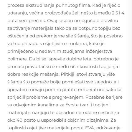
procesa ekstrudiranja puhnutog filma. Kad je riječ o
udaranju, većina proizvođača želi nešto između 2,5 i 4
puta veći prečnik. Ovaj raspon omogućuje pravilnu
zaptivanje materijala tako da se potpuno topiju bez
oštećenja od prekomjerne sile šišanja, što je posebno
važno pri radu s osjetljivim smolama, kako je
primijećeno u nedavnim studijama inženjerstva
polimera. Da bi se ispravile dubine leta, potrebno je
pronaći pravu tačku između učinkovitosti topljenja i
dobre reakcije mešanja. Plitkiji letovi stvaraju više
šišanja što pomaže bolje pomiješati sve zajedno, ali
operateri moraju pomno pratiti temperature kako bi
spriječili probleme s pregrevanjem. Posebne barijere
sa odvojenim kanalima za čvrste tvari i topljeni
materijal smanjuju te dosadne nerođene čestice za
oko 40 posto u usporedbi s običnim dizajnima. Za
toplinski osjetljive materijale poput EVA, održavanje