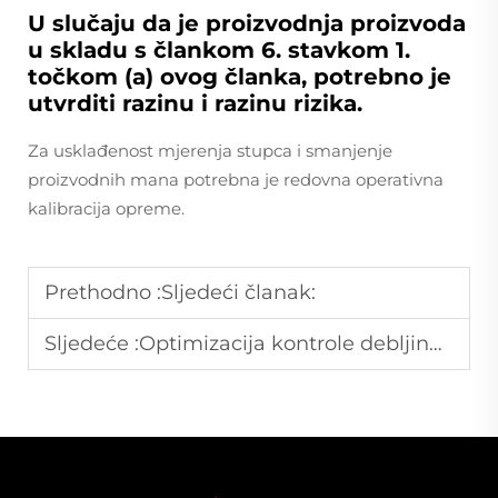
U slučaju da je proizvodnja proizvoda
u skladu s člankom 6. stavkom 1.
točkom (a) ovog članka, potrebno je
utvrditi razinu i razinu rizika.
Za usklađenost mjerenja stupca i smanjenje
proizvodnih mana potrebna je redovna operativna
kalibracija opreme.
Prethodno :
Sljedeći članak:
Sljedeće :
Optimizacija kontrole debljine folije u mašinama za pušenje folije za zahtjeve fleksibilnog pakiranja