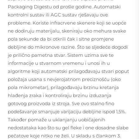
Packaging Digestu od prošle godine. Automatski
kontrolni sustav ili AGC sustav rješavaju ove
probleme. Koriste infracrvene skenere koji se uopće
ne dodiruju materijalu, skeniraju oko mehura svake
pola sekunde da bi otkrili čak i sitne promjene
debljine do mikronove razine. Što se sljedeće dogodi
je prilično pametna stvar. Sistem uzima sve te
informacije u stvarnom vremenu i unosi ih u
algoritme koji automatski prilagođavaju stvari poput
položaja usana s nevjerojatnom preciznošću (oko
pola mikrometar), prilagođavaju brzinu kretanja
hlađenja zraka i kontroliraju brzinu izduzanja
gotovog proizvoda iz stroja. Sve ovo stalno fino
podešavanje smanjuje varijaciju debljine ispod 1,5%.
Također pomaže u uklanjanju uobičajenih
nedostataka kao što su gel fleke i one dosadne slabe
pečatove koje nitko ne želi. U skladu s člankom 3.