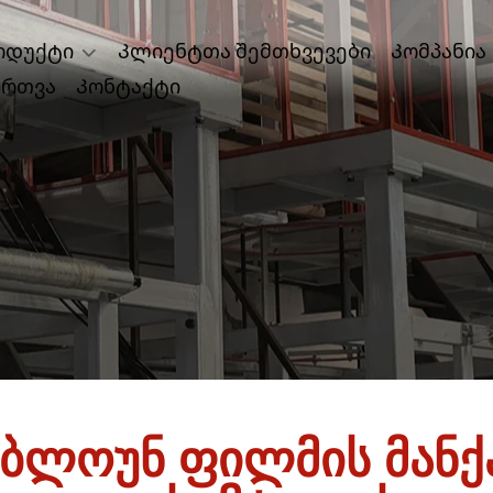
ოდუქტი
Კლიენტთა შემთხვევები
Კომპანია
ირთვა
Კონტაქტი
ბლოუნ ფილმის მანქა