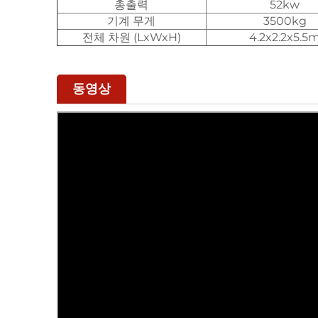
총출력
52kw
기계 무게
3500kg
전체 차원 (LxWxH)
4.2x2.2x5.5
동영상