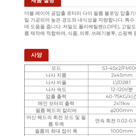
제품 설명
더블 레이어 공압출 로터리 다이 필름 블로잉 압출기
밀 가공되어 높은 경도와 내식성을 자랑합니다. 특수
데 도움을 줍니다. 저밀도 폴리에틸렌(LDPE), 고밀도
름 제작에 적합하며, 식품, 의류, 쓰레기봉투, 쇼핑백
사양
모드
SJ-45x2/FM10
나사 지름
2x45mm
나사 비율
L\/D28:1
나사 속도
12-120r/분
압출 출력
40-75KG/시
메인 모터의 출력
2x11kw
필름 헤드의 칼리버
φ200mm
머신 헤드의 회전 모드 및 필
연속 회전 0.02-0.
름 두께
필름의 최대 접이 폭
1000mm