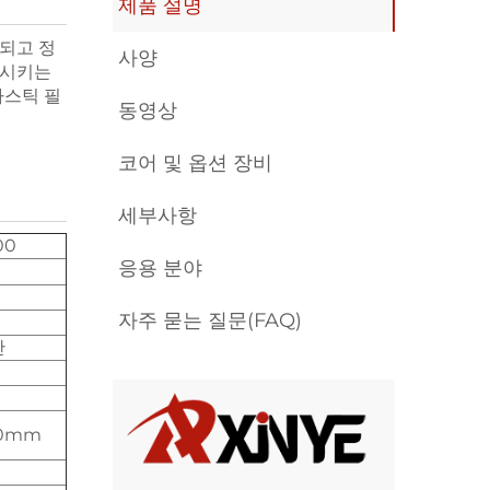
제품 설명
되고 정
사양
상시키는
라스틱 필
동영상
코어 및 옵션 장비
세부사항
00
응용 분야
자주 묻는 질문(FAQ)
간
10mm