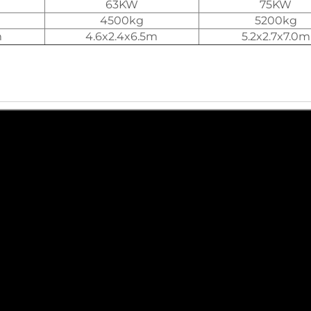
63KW
75KW
4500kg
5200kg
m
4.6x2.4x6.5m
5.2x2.7x7.0m