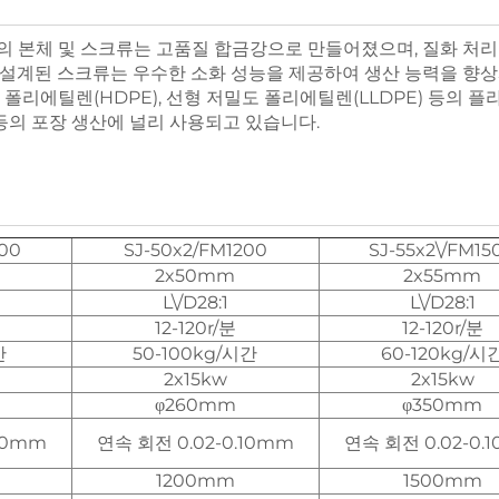
의 본체 및 스크류는 고품질 합금강으로 만들어졌으며, 질화 처리
 설계된 스크류는 우수한 소화 성능을 제공하여 생산 능력을 향
 폴리에틸렌(HDPE), 선형 저밀도 폴리에틸렌(LLDPE) 등의 플
 등의 포장 생산에 널리 사용되고 있습니다.
00
SJ-50x2/FM1200
SJ-55x2\/FM15
2x50mm
2x55mm
L\/D28:1
L\/D28:1
12-120r/분
12-120r/분
간
50-100kg/시간
60-120kg/시
2x15kw
2x15kw
φ260mm
φ350mm
10mm
연속 회전 0.02-0.10mm
연속 회전 0.02-0.
1200mm
1500mm