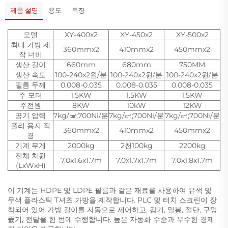
제품 설명
용도
특징
모델
XY-400x2
XY-450x2
XY-500x2
최대 가방 제
360mmx2
410mmx2
450mmx2
작 너비
생산 길이
660mm
680mm
750MM
생산 속도
100-240x2원/분
100-240x2원/분
100-240x2원/분
필름 두께
0.008-0.035
0.008-0.035
0.008-0.035
주 모터
1.5KW
1.5KW
1.5KW
주전원
8KW
10kW
12KW
공기 압력
7kg/㎠;700Ni/분
7kg/㎠;700Ni/분
7kg/㎠;700Ni/분
풀리 용지 직
360mmx2
410mmx2
450mmx2
경
기계 무게
2000kg
2천100kg
2200kg
전체 차원
7.0x1.6x1.7m
7.0x1.7x1.7m
7.0x1.8x1.7m
(LxWxH)
이 기계는 HDPE 및 LDPE 필름과 같은 재료를 사용하여 유색 및
무색 플라스틱 T셔츠 가방을 제작합니다. PLC 및 터치 스크린이 장
착되어 있어 가방 길이를 자동으로 제어하고, 감기, 밀봉, 절단, 구멍
뚫기, 전달을 한 번에 수행합니다. 높은 자동화 수준과 우수한 경제