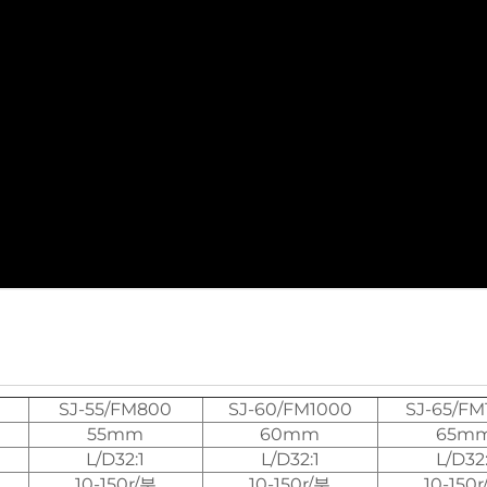
SJ-55/FM800
SJ-60/FM1000
SJ-65/FM
55mm
60mm
65m
L/D32:1
L/D32:1
L/D32:
10-150r/분
10-150r/분
10-150