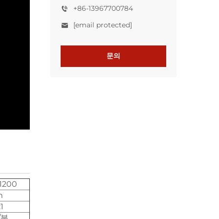
+86-13967700784
[email protected]
문의
1200
m
1
r/분