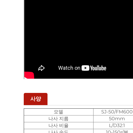
사양
모델
SJ-50/FM600
나사 지름
50mm
나사 비율
L/D32:1
나사 속도
10-150r/분