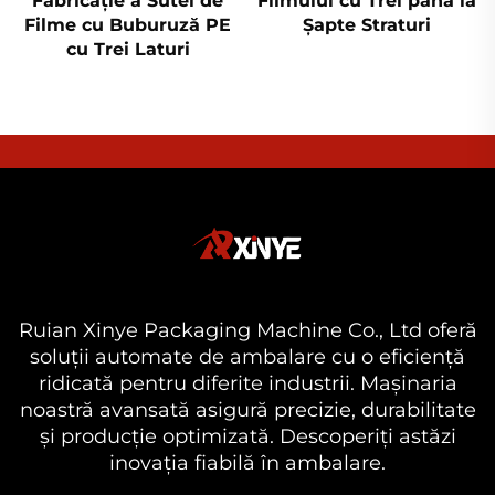
Fabricație a Sutei de
Filmului cu Trei până la
Filme cu Buburuză PE
Șapte Straturi
cu Trei Laturi
Ruian Xinye Packaging Machine Co., Ltd oferă
soluții automate de ambalare cu o eficiență
ridicată pentru diferite industrii. Mașinaria
noastră avansată asigură precizie, durabilitate
și producție optimizată. Descoperiți astăzi
inovația fiabilă în ambalare.