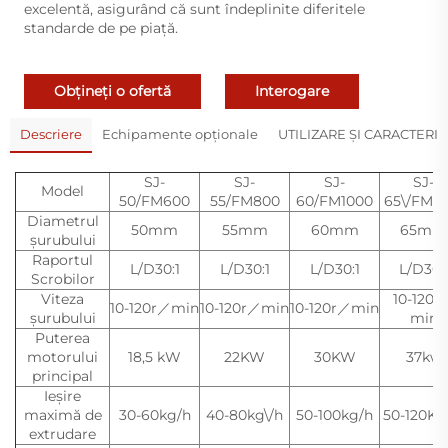
excelentă, asigurând că sunt îndeplinite diferitele
standarde de pe piață.
Obțineți o ofertă
Interogare
Descriere
Echipamente opționale
UTILIZARE ŞI CARACTERIS
SJ-
SJ-
SJ-
SJ-
Model
50/FM600
55/FM800
60/FM1000
65\/FM12
Diametrul
50mm
55mm
60mm
65mm
șurubului
Raportul
L/D30:1
L/D30:1
L/D30:1
L/D30:
Scrobilor
Viteza
10-120r
10-120r／min
10-120r／min
10-120r／min
șurubului
min
Puterea
motorului
18,5 kW
22KW
30KW
37kw
principal
Ieșire
maximă de
30-60kg/h
40-80kg\/h
50-100kg/h
50-120KG
extrudare