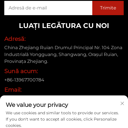
LUAȚI LEGĂTURA CU NOI
Adresă:
China Zhejiang Ruian Drumul Principal Nr. 104 Zona
Industrială Yongguang, Shangwang, Orașul Ruian,
Provinața Zhejiang.
Sună acum:
+86-13967700784
Email:
[email protected]
We value your privacy
We use cookies and similar tools to provide our services.
If you don't want to accept all cookies, click Personalize
Drepturi de autor © 2025 Ruian Xinye Packaging Machine
cookies.
Co., Ltd |
Politica de confidențialitate