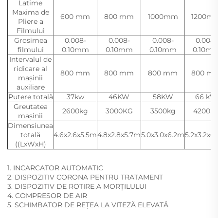
Latime
Maxima de
600 mm
800 mm
1000mm
1200m
Pliere a
Filmului
Grosimea
0.008-
0.008-
0.008-
0.008-
filmului
0.10mm
0.10mm
0.10mm
0.10m
Intervalul de
ridicare al
800 mm
800 mm
800 mm
800 m
mașinii
auxiliare
Putere totală
37kw
46KW
58KW
66 kW
Greutatea
2600kg
3000KG
3500kg
4200k
mașinii
Dimensiunea
totală
4.6x2.6x5.5m
4.8x2.8x5.7m
5.0x3.0x6.2m
5.2x3.2x6
((LxWxH)
1. INCARCATOR AUTOMATIC
2. DISPOZITIV CORONA PENTRU TRATAMENT
3. DISPOZITIV DE ROTIRE A MORȚILULUI
4. COMPRESOR DE AIR
5. SCHIMBATOR DE REȚEA LA VITEZĂ ELEVATĂ