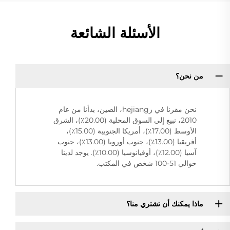
الأسئلة الشائعة
من نحن؟
نحن مقرنا في زhejiang، الصين، بدأنا من عام
2010، نبيع إلى السوق المحلية (20.00٪)، الشرق
الأوسط (17.00٪)، أمريكا الجنوبية (15.00٪)،
أفريقيا (13.00٪)، جنوب أوروبا (13.00٪)، جنوب
آسيا (12.00٪)، أوقيانوسيا (10.00٪). يوجد لدينا
حوالي 51-100 شخص في المكتب.
ماذا يمكنك أن تشتري منا؟