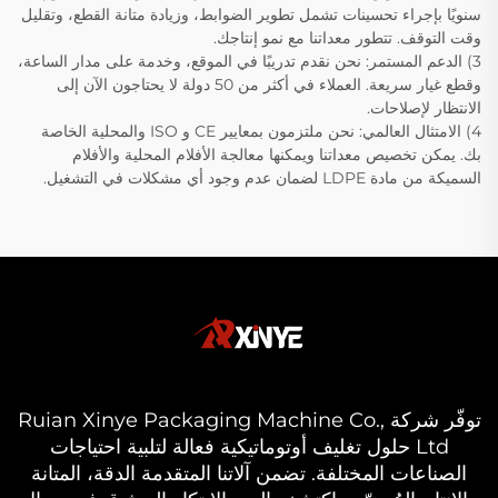
سنويًا بإجراء تحسينات تشمل تطوير الضوابط، وزيادة متانة القطع، وتقليل
وقت التوقف. تتطور معداتنا مع نمو إنتاجك.
3) الدعم المستمر: نحن نقدم تدريبًا في الموقع، وخدمة على مدار الساعة،
وقطع غيار سريعة. العملاء في أكثر من 50 دولة لا يحتاجون الآن إلى
الانتظار لإصلاحات.
4) الامتثال العالمي: نحن ملتزمون بمعايير CE و ISO والمحلية الخاصة
بك. يمكن تخصيص معداتنا ويمكنها معالجة الأفلام المحلية والأفلام
السميكة من مادة LDPE لضمان عدم وجود أي مشكلات في التشغيل.
توفّر شركة Ruian Xinye Packaging Machine Co.,
Ltd حلول تغليف أوتوماتيكية فعالة لتلبية احتياجات
الصناعات المختلفة. تضمن آلاتنا المتقدمة الدقة، المتانة