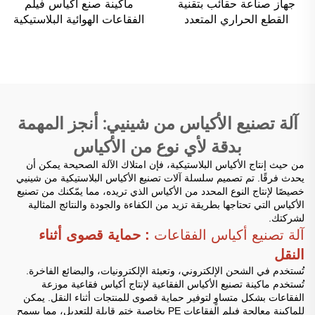
جهاز صناعة حقائب بتقنية
ماكينة صنع أكياس فيلم
القطع الحراري المتعدد
الفقاعات الهوائية البلاستيكية
الوظائف مع تحكم كمبيوتري
PE ذات الثلاث جوانب تلقائيًا
آلة تصنيع الأكياس من شينيي: أنجز المهمة
بدقة لأي نوع من الأكياس
من حيث إنتاج الأكياس البلاستيكية، فإن امتلاك الآلة الصحيحة يمكن أن
يحدث فرقًا. تم تصميم سلسلة آلات تصنيع الأكياس البلاستيكية من شينيي
خصيصًا لإنتاج النوع المحدد من الأكياس الذي تريده، مما يمّكنك من تصنيع
الأكياس التي تحتاجها بطريقة تزيد من الكفاءة والجودة والنتائج المثالية
لشركتك.
آلة تصنيع أكياس الفقاعات
: حماية قصوى أثناء
النقل
تُستخدم في الشحن الإلكتروني، وتعبئة الإلكترونيات، والبضائع الفاخرة.
تُستخدم ماكينة تصنيع الأكياس الفقاعية لإنتاج أكياس فقاعية موزعة
الفقاعات بشكل متساوٍ لتوفير حماية قصوى للمنتجات أثناء النقل. يمكن
للماكينة معالجة فيلم الفقاعات PE بخاصية ختم قابلة للتعديل، مما يسمح