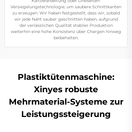
Kaltverarbeitung oder Dreiseiten-
Versiegelungstechnologie, um saubere Schnittkanten
zu erzeugen. Wir haben festgestellt, dass wir, sobald
wir jede Naht sauber geschnitten haben, aufgrund
der verlässlichen Qualität stabiler Produktion
weiterhin eine hohe Konsistenz über Chargen hinweg
beibehalten.
Plastiktütenmaschine:
Xinyes robuste
Mehrmaterial-Systeme zur
Leistungssteigerung