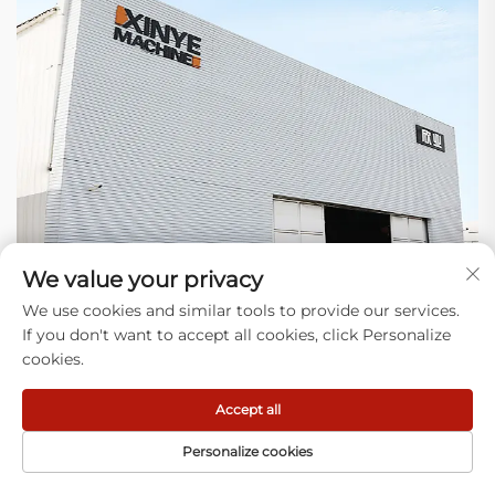
We value your privacy
We use cookies and similar tools to provide our services.
If you don't want to accept all cookies, click Personalize
cookies.
Warum uns wählen
Accept all
1) Expertise: Wir konzentrieren uns darauf, Anlagen zur
Personalize cookies
Herstellung von Kunststoffbeuteln zu bauen und reale
Probleme auf Ihrer Produktionslinie (Verstopfungen, Abfall)