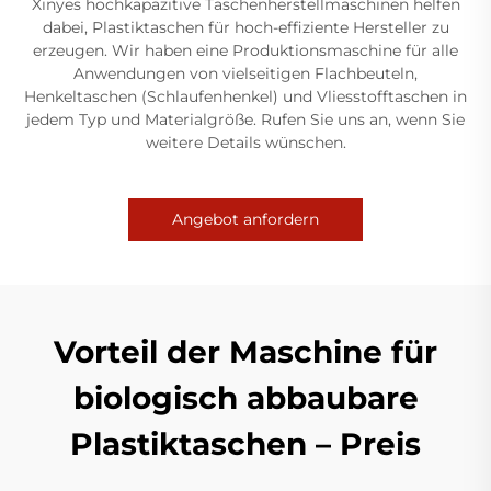
Xinyes hochkapazitive Taschenherstellmaschinen helfen
dabei, Plastiktaschen für hoch-effiziente Hersteller zu
erzeugen. Wir haben eine Produktionsmaschine für alle
Anwendungen von vielseitigen Flachbeuteln,
Henkeltaschen (Schlaufenhenkel) und Vliesstofftaschen in
jedem Typ und Materialgröße. Rufen Sie uns an, wenn Sie
weitere Details wünschen.
Angebot anfordern
Vorteil der Maschine für
biologisch abbaubare
Plastiktaschen – Preis