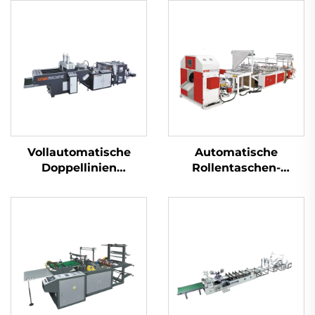
Vollautomatische
Automatische
Doppellinien
Rollentaschen-
Superhochgeschwindigkeitsmaschine
Maschine mit
für die Herstellung
Fädelfunktion
von Plastik-T-Shirt-
Beuteln