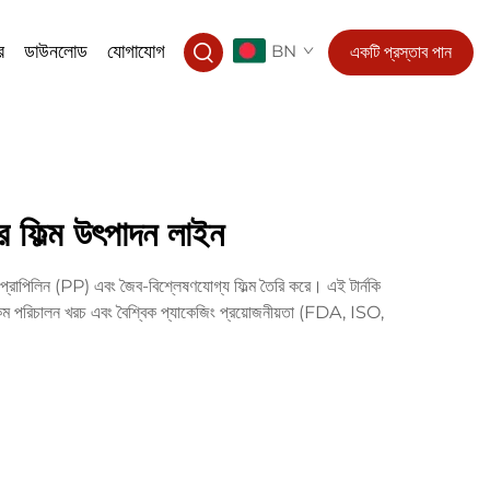
র
ডাউনলোড
যোগাযোগ
BN
একটি প্রস্তাব পান
র ফিল্ম উৎপাদন লাইন
প্রোপিলিন (PP) এবং জৈব-বিশ্লেষণযোগ্য ফিল্ম তৈরি করে। এই টার্নকি
কম পরিচালন খরচ এবং বৈশ্বিক প্যাকেজিং প্রয়োজনীয়তা (FDA, ISO,