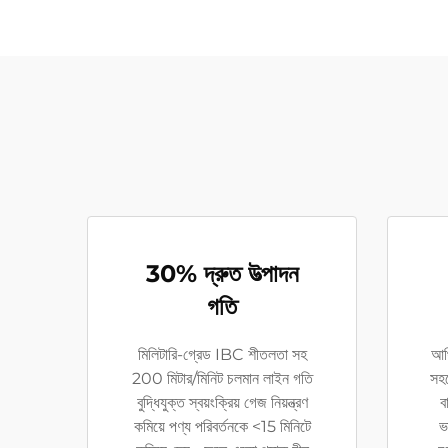
30% দ্রুত উত্পাদন
গতি
মিলিটারি-গ্রেড IBC শীতলতা সহ
আর্
200 মিটার/মিনিট চলমান লাইন গতি
সহ
বুদ্ধিযুক্ত স্বয়ংক্রিয় গেজ নিয়ন্ত্রণ
ব
কমিয়ে পণ্য পরিবর্তনকে <15 মিনিটে
ভ