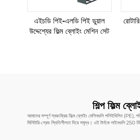
এইচডি পিই-এলডি পিই ডুয়াল
রোটার
উদ্দেশ্যের ফিল্ম ব্লোইং মেশিন সেট
শিল্প ফিল্ম ব্
আমাদের সম্পূর্ণ স্বয়ংক্রিয় ফিল্ম ব্লোইং মেশিনগুলি পলিইথিলিন (PE), প
মিলিটারি-গ্রেড স্থিতিশীলতা দিয়ে সমৃদ্ধ। এই টার্নকে লাইনগুলি 2