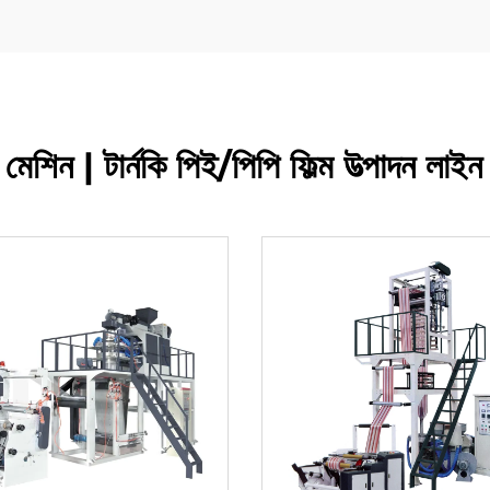
 মেশিন | টার্নকি পিই/পিপি ফিল্ম উত্পাদন ল