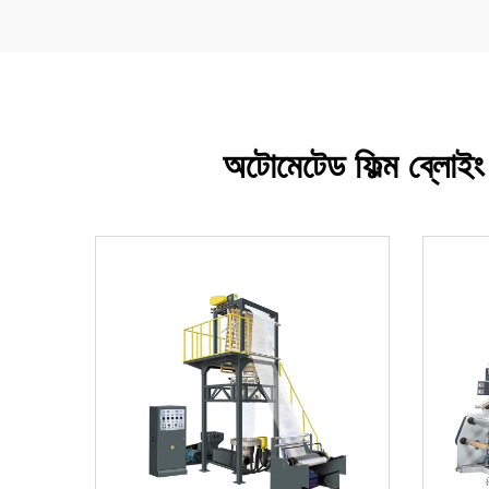
অটোমেটেড ফিল্ম ব্লোইং