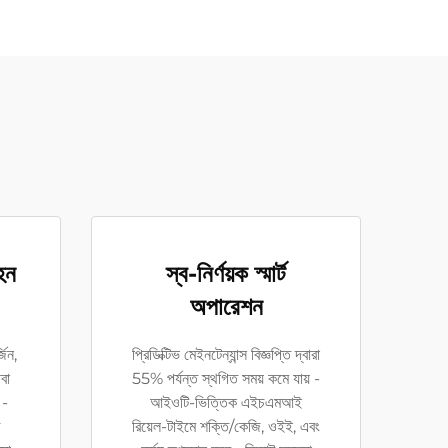
হন
স্ব-নির্ণয়ক স্মার্ট
অপারেশন
জিন,
প্রিডিক্টিভ মেইনটেন্যান্স বিজ্ঞপ্তি দ্বারা
বা
55% পর্যন্ত স্থগিত সময় কমে যায় -
 -
আইওটি-ভিত্তিক এইচএমআই
রিয়েল-টাইমে শক্তি/কেজি, ওইই, এবং