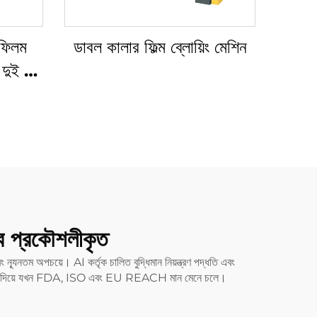
ফিলম
ডাবল কালার ফিল্ম ব্লোয়িং মেশিন
 দুই রঙ
PE ফিলম
াবে প্রকৌশলীকৃত
ং ন্যূনতম অপচয়ে। AI কর্তৃক চালিত বুদ্ধিমান নিয়ন্ত্রণ পদ্ধতি এবং
াবে কমিয়ে দিয়ে যখন FDA, ISO এবং EU REACH মান মেনে চলে।