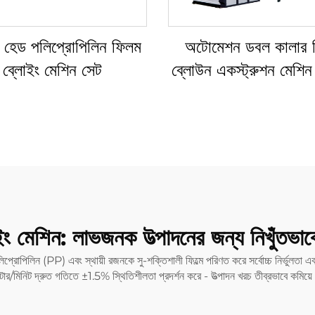
ি হেড পলিপ্রোপিলিন ফিলম
অটোমেশন ডবল কালার 
ব্লোইং মেশিন সেট
ব্লোউন একস্ট্রুশন মেশিন
বাঁধা ব্লোউন প্লাস্টিক 
একস্ট্রুশন মেশিন
লোইং মেশিন: লাভজনক উত্পাদনের জন্য নিখুঁতভ
লিপ্রোপিলিন (PP) এবং স্থায়ী রজনকে সু-শক্তিশালী ফিল্মে পরিণত করে সর্বোচ্চ নির্ভুলতা এব
50 মিটার/মিনিট দ্রুত গতিতে ±1.5% স্থিতিশীলতা প্রদর্শন করে - উত্পাদন খরচ তীব্রভ