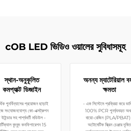
cOB LED ভিডিও ওয়ালের সুবিধাসমূহ
স্থান-অনুকূলিত
অনন্য ম্যাটেরিয়াল ব
কমপ্যাক্ট ডিজাইন
ক্ষমতা
থিক পুনর্বিন্যাসের প্রয়োজন ছাড়াই
- এক সিস্টেমে প্রক্রিয়া করে ভার্
জে সংযোজনযোগ্য কো-এক্সট্রুশন
100% PCR পুনর্ব্যবহৃত অথ
া উইন্ডার সহ পার্শ্ববর্তী মডিউল -
বায়ো-রেজিন (PLA/PBAT)
ার্টিক্যাল বুদ্বুদ কনফিগারেশন 15
অটোমেটিক স্ক্রিন চেঞ্জার দূষিত