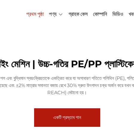
প্রথম পৃষ্ঠা
পণ্য
গ্রাহক কেস
কোম্পানি
ভিডিও
খব
 ব্লোইং মেশিন | উচ্চ-গতির PE/PP প্লাস্টিকে
শল এবং বুদ্ধিমান স্বয়ংক্রিয়তাকে একত্রিত করে যা অসাধারণ গতিতে পলিথিন (PE), পলি
হয়েছে এবং ±2% মাত্রার সমানতা বজায় রেখে 30% দ্রুত উৎপাদন চক্র অর্জন করে যখন 
REACH) মেটানো হয়।
একটি প্রস্তাব পান