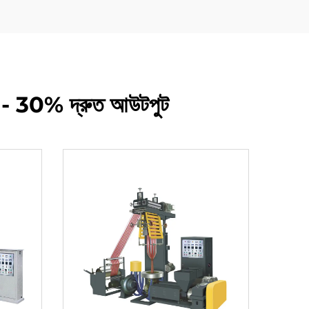
াইন - 30% দ্রুত আউটপুট