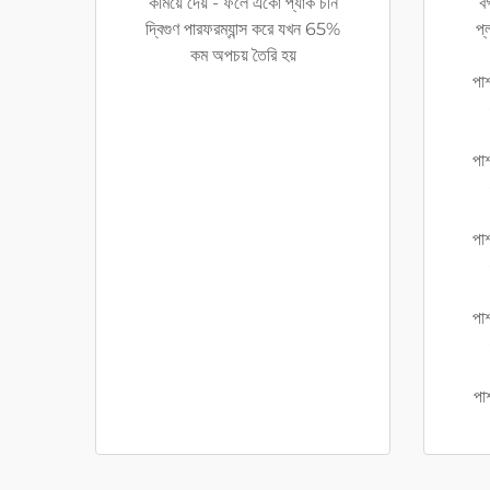
কমিয়ে দেয় - ফলে একো প্যাক চীন
বর
দ্বিগুণ পারফরম্যান্স করে যখন 65%
প্
কম অপচয় তৈরি হয়
পার
পার
পার
পার
পার