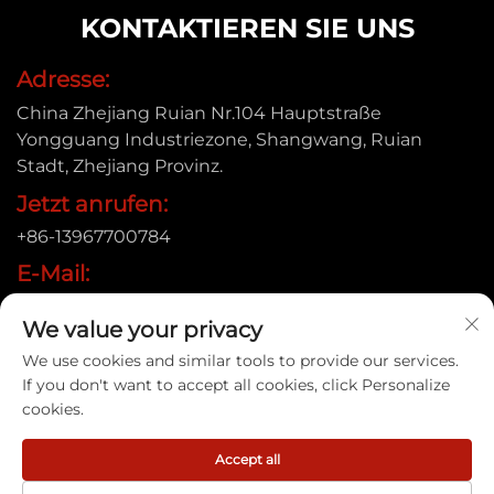
KONTAKTIEREN SIE UNS
Adresse:
China Zhejiang Ruian Nr.104 Hauptstraße
Yongguang Industriezone, Shangwang, Ruian
Stadt, Zhejiang Provinz.
Jetzt anrufen:
+86-13967700784
E-Mail:
[email protected]
We value your privacy
We use cookies and similar tools to provide our services.
If you don't want to accept all cookies, click Personalize
Urheberrecht © 2025 Ruian Xinye Packaging Machine
cookies.
Co.,Ltd |
Datenschutzrichtlinie
Accept all