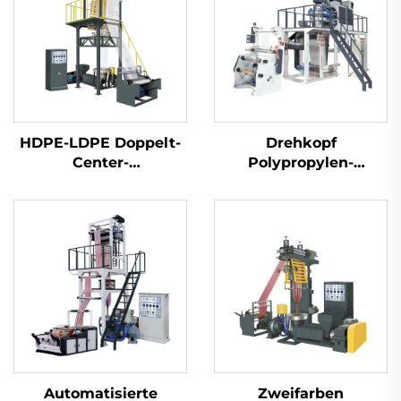
HDPE-LDPE Doppelt-
Drehkopf
Center-
Polypropylen-
Folienblasmaschinen-
Folienblasmaschinen-
Satz
Satz
Automatisierte
Zweifarben