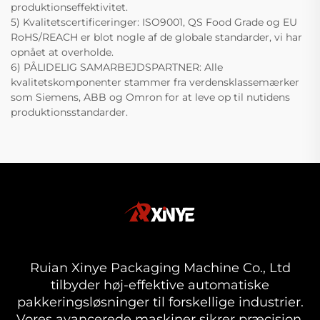
produktionseffektivitet.
5) Kvalitetscertificeringer: ISO9001, QS Food Grade og EU
RoHS/REACH er blot nogle af de globale standarder, vi har
opnået at overholde.
6) PÅLIDELIG SAMARBEJDSPARTNER: Alle
kvalitetskomponenter stammer fra verdensklassemærker
som Siemens, ABB og Omron for at leve op til nutidens
produktionsstandarder.
Ruian Xinye Packaging Machine Co., Ltd
tilbyder høj-effektive automatiske
pakkeringsløsninger til forskellige industrier.
Vores avancerede maskiner sikrer præcision,