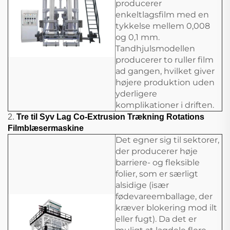
producerer
enkeltlagsfilm med en
tykkelse mellem 0,008
og 0,1 mm.
Tandhjulsmodellen
producerer to ruller film
ad gangen, hvilket giver
højere produktion uden
yderligere
komplikationer i driften.
2.
Tre til Syv Lag Co-Extrusion Trækning Rotations
Filmblæsermaskine
Det egner sig til sektorer,
der producerer høje
barriere- og fleksible
folier, som er særligt
alsidige (især
fødevareemballage, der
kræver blokering mod ilt
eller fugt). Da det er