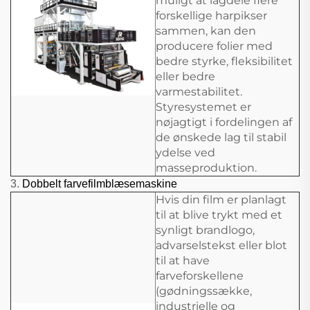
muligt at lagdele flere
forskellige harpikser
sammen, kan den
producere folier med
bedre styrke, fleksibilitet
eller bedre
varmestabilitet.
Styresystemet er
nøjagtigt i fordelingen af
de ønskede lag til stabil
ydelse ved
masseproduktion.
3.
Dobbelt farvefilmblæsemaskine
Hvis din film er planlagt
til at blive trykt med et
synligt brandlogo,
advarselstekst eller blot
til at have
farveforskellene
(gødningssække,
industrielle og