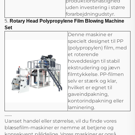
produktionshastighed
uden investering i større
forarbejdningudstyr.
5.
Rotary Head Polypropylene Film Blowing Machine
Set
Denne maskine er
specielt designet til PP
(polypropylen) film, med
et roterende
hoveddesign til stabil
ekstrudering og jævn
filmtykkelse. PP-filmen
selv er stærk og klar,
hvilket er egnet til
gaveindpakning,
kontorindpakning eller
laminering.
......
Uanset handel eller størrelse, vil du finde vores
blæsefilm-maskiner er nemme at betjene og
konsekvent pålidelige. Vores maskiner er også