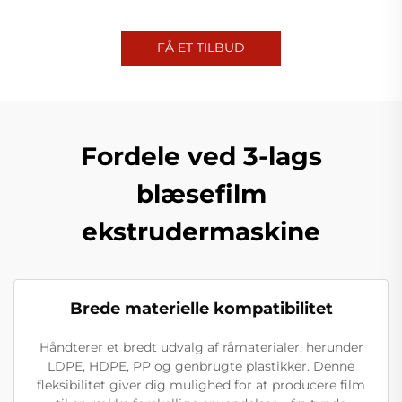
FÅ ET TILBUD
Fordele ved 3-lags
blæsefilm
ekstrudermaskine
Brede materielle kompatibilitet
Håndterer et bredt udvalg af råmaterialer, herunder
LDPE, HDPE, PP og genbrugte plastikker. Denne
fleksibilitet giver dig mulighed for at producere film