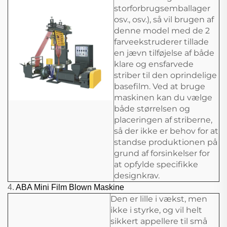
storforbrugsemballager
osv., osv.), så vil brugen af
denne model med de 2
farveekstruderer tillade
en jævn tilføjelse af både
klare og ensfarvede
striber til den oprindelige
basefilm. Ved at bruge
maskinen kan du vælge
både størrelsen og
placeringen af striberne,
så der ikke er behov for at
standse produktionen på
grund af forsinkelser for
at opfylde specifikke
designkrav.
4.
ABA Mini Film Blown Maskine
Den er lille i vækst, men
ikke i styrke, og vil helt
sikkert appellere til små