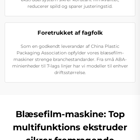
reducerer spild og sparer justeringstid.
Foretrukket af fagfolk
Som en godkendt leverandør af China Plastic
Packaging Association opfylder vores blæsefilm-
maskiner strenge branchestandarder. Fra små ABA-
minienheder til 7-lags linjer har vi modeller til enhver
driftsstørrelse.
Blæsefilm-maskine: Top
multifunktions ekstruder