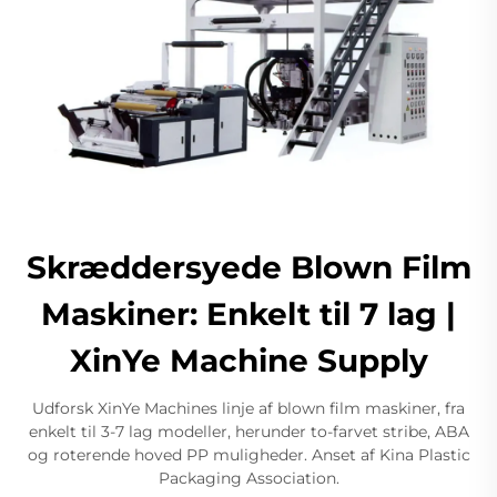
Skræddersyede Blown Film
Maskiner: Enkelt til 7 lag |
XinYe Machine Supply
Udforsk XinYe Machines linje af blown film maskiner, fra
enkelt til 3-7 lag modeller, herunder to-farvet stribe, ABA
og roterende hoved PP muligheder. Anset af Kina Plastic
Packaging Association.