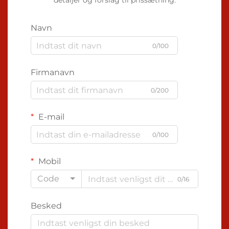
detaljer og forslag til prissætning.
Navn
0/100
Firmanavn
0/200
E-mail
0/100
Mobil
Code
0/16
Besked