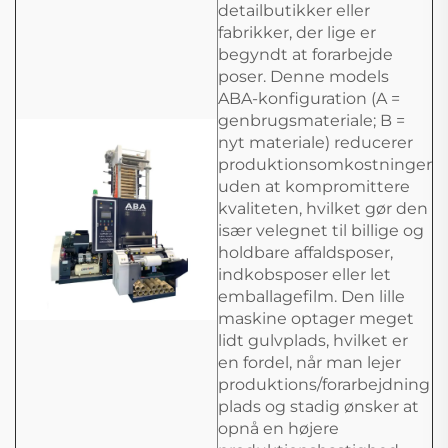
detailbutikker eller
fabrikker, der lige er
begyndt at forarbejde
poser. Denne models
ABA-konfiguration (A =
genbrugsmateriale; B =
nyt materiale) reducerer
produktionsomkostninger
uden at kompromittere
kvaliteten, hvilket gør den
især velegnet til billige og
holdbare affaldsposer,
indkobsposer eller let
emballagefilm. Den lille
maskine optager meget
lidt gulvplads, hvilket er
en fordel, når man lejer
produktions/forarbejdning
plads og stadig ønsker at
opnå en højere