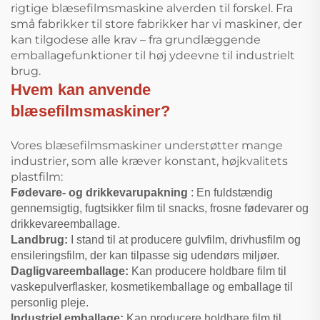
rigtige blæsefilmsmaskine alverden til forskel. Fra
små fabrikker til store fabrikker har vi maskiner, der
kan tilgodese alle krav – fra grundlæggende
emballagefunktioner til høj ydeevne til industrielt
brug.
Hvem kan anvende
blæsefilmsmaskiner?
Vores blæsefilmsmaskiner understøtter mange
industrier, som alle kræver konstant, højkvalitets
plastfilm:
Fødevare- og drikkevarupakning
: En fuldstændig
gennemsigtig, fugtsikker film til snacks, frosne fødevarer og
drikkevareemballage.
Landbrug:
I stand til at producere gulvfilm, drivhusfilm og
ensileringsfilm, der kan tilpasse sig udendørs miljøer.
Dagligvareemballage:
Kan producere holdbare film til
vaskepulverflasker, kosmetikemballage og emballage til
personlig pleje.
Industriel emballage:
Kan producere holdbare film til