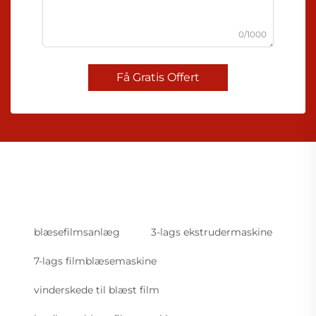
0/1000
Få Gratis Offert
blæsefilmsanlæg
3-lags ekstrudermaskine
7-lags filmblæsemaskine
vinderskede til blæst film