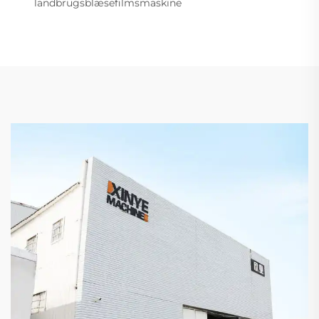
landbrugsblæsefilmsmaskine