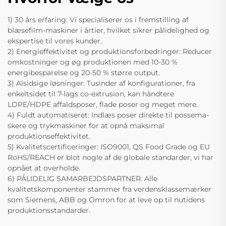
1) 30 års erfaring: Vi specialiserer os i fremstilling af
blæsefilm-maskiner i årtier, hvilket sikrer pålidelighed og
ekspertise til vores kunder.
2) Energieffektivitet og produktionsforbedringer: Reducer
omkostninger og øg produktionen med 10-30 %
energibesparelse og 20-50 % større output.
3) Alsidsige løsninger: Tusinder af konfigurationer, fra
enkeltsidet til 7-lags co-extrusion, kan håndtere
LDPE/HDPE affaldsposer, flade poser og meget mere.
4) Fuldt automatiseret: Indlæs poser direkte til possema-
skere og trykmaskiner for at opnå maksimal
produktionseffektivitet.
5) Kvalitetscertificeringer: ISO9001, QS Food Grade og EU
RoHS/REACH er blot nogle af de globale standarder, vi har
opnået at overholde.
6) PÅLIDELIG SAMARBEJDSPARTNER: Alle
kvalitetskomponenter stammer fra verdensklassemærker
som Siemens, ABB og Omron for at leve op til nutidens
produktionsstandarder.