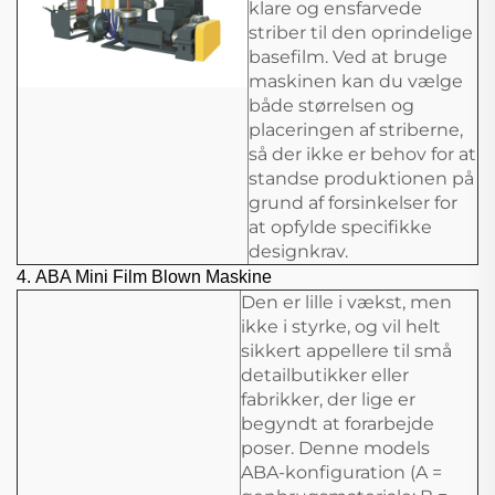
klare og ensfarvede
striber til den oprindelige
basefilm. Ved at bruge
maskinen kan du vælge
både størrelsen og
placeringen af striberne,
så der ikke er behov for at
standse produktionen på
grund af forsinkelser for
at opfylde specifikke
designkrav.
4.
ABA Mini Film Blown Maskine
Den er lille i vækst, men
ikke i styrke, og vil helt
sikkert appellere til små
detailbutikker eller
fabrikker, der lige er
begyndt at forarbejde
poser. Denne models
ABA-konfiguration (A =