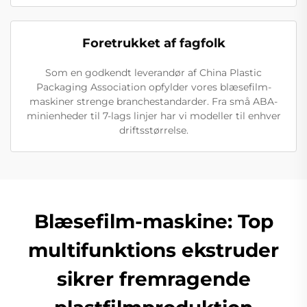
Foretrukket af fagfolk
Som en godkendt leverandør af China Plastic
Packaging Association opfylder vores blæsefilm-
maskiner strenge branchestandarder. Fra små ABA-
minienheder til 7-lags linjer har vi modeller til enhver
driftsstørrelse.
Blæsefilm-maskine: Top
multifunktions ekstruder
sikrer fremragende