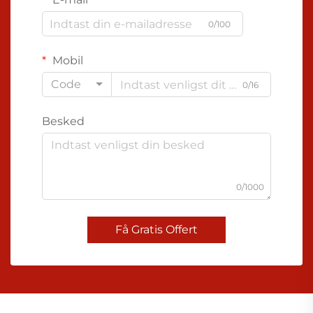
0/100
Mobil
Code
0/16
Besked
0/1000
Få Gratis Offert