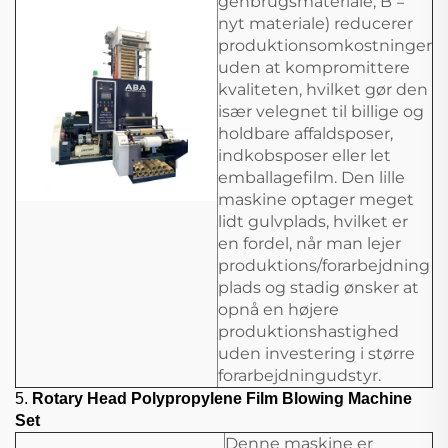
genbrugsmateriale; B =
nyt materiale) reducerer
produktionsomkostninger
uden at kompromittere
kvaliteten, hvilket gør den
især velegnet til billige og
holdbare affaldsposer,
indkobsposer eller let
emballagefilm. Den lille
maskine optager meget
lidt gulvplads, hvilket er
en fordel, når man lejer
produktions/forarbejdning
plads og stadig ønsker at
opnå en højere
produktionshastighed
uden investering i større
forarbejdningudstyr.
5.
Rotary Head Polypropylene Film Blowing Machine
Set
Denne maskine er