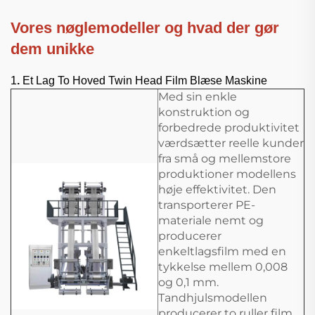
Vores nøglemodeller og hvad der gør
dem unikke
1
.
Et Lag To Hoved Twin Head Film Blæse Maskine
Med sin enkle
konstruktion og
forbedrede produktivitet
værdsætter reelle kunder
fra små og mellemstore
produktioner modellens
høje effektivitet. Den
transporterer PE-
materiale nemt og
producerer
enkeltlagsfilm med en
tykkelse mellem 0,008
og 0,1 mm.
Tandhjulsmodellen
producerer to ruller film