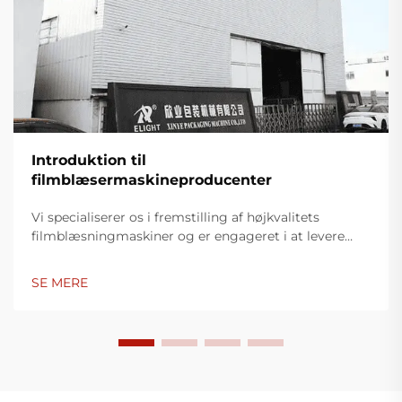
Introduktion til
filmblæsermaskineproducenter
Vi specialiserer os i fremstilling af højkvalitets
filmblæsningmaskiner og er engageret i at levere
innovative løsninger til plastikindpakningsindustrien.
Vores filmblæsningmaskiner anvender avanceret
SE MERE
teknologi, er højtydende, energieffektive og stabile,
og er egnet til produktion af forskellige typer
plastfilm.