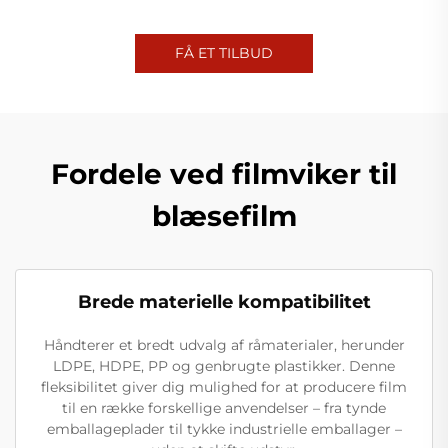
FÅ ET TILBUD
Fordele ved filmviker til
blæsefilm
Brede materielle kompatibilitet
Håndterer et bredt udvalg af råmaterialer, herunder
LDPE, HDPE, PP og genbrugte plastikker. Denne
fleksibilitet giver dig mulighed for at producere film
til en række forskellige anvendelser – fra tynde
emballageplader til tykke industrielle emballager –