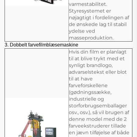
varmestabilitet.
Styresystemet er
nøjagtigt i fordelingen af
de ønskede lag til stabil
ydelse ved
masseproduktion.
3.
Dobbelt farvefilmblæsemaskine
Hvis din film er planlagt
til at blive trykt med et
synligt brandlogo,
advarselstekst eller blot
til at have
farveforskellene
(gødningssække,
industrielle og
storforbrugsemballager
osv., osv.), så vil brugen af
denne model med de 2
farveekstruderer tillade
en jævn tilføjelse af både