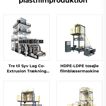
plastfilmproduktion
Tre til Syv Lag Co-
HDPE-LDPE tosøjle
Extrusion Trækning
filmblæsermaskine
Rotations
Filmblæsermaskine