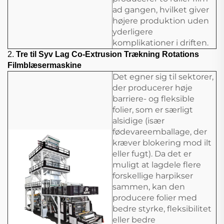
ad gangen, hvilket giver
højere produktion uden
yderligere
komplikationer i driften.
2.
Tre til Syv Lag Co-Extrusion Trækning Rotations
Filmblæsermaskine
Det egner sig til sektorer,
der producerer høje
barriere- og fleksible
folier, som er særligt
alsidige (især
fødevareemballage, der
kræver blokering mod ilt
eller fugt). Da det er
muligt at lagdele flere
forskellige harpikser
sammen, kan den
producere folier med
bedre styrke, fleksibilitet
eller bedre