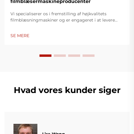
filmblæsermaskineproducenter
Vi specialiserer os i fremstilling af højkvalitets
filmblæsningmaskiner og er engageret i at levere
innovative løsninger til plastikindpakningsindustrien.
Vores filmblæsningmaskiner anvender avanceret
SE MERE
teknologi, er højtydende, energieffektive og stabile,
og er egnet til produktion af forskellige typer
plastfilm.
Hvad vores kunder siger