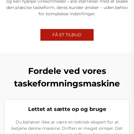
og kan hjælpe virksomheder i alle størrelser med at skabe
den præcise taskeform, deres kunder ønsker – uden behov
for komplekse indstillinger.
FÅ ET TILBUD
Fordele ved vores
taskeformningsmaskine
Lettet at sætte op og bruge
Du behøver ikke at være en teknisk ekspert for at
betjene denne maskine. Driften er meget simpel. Det