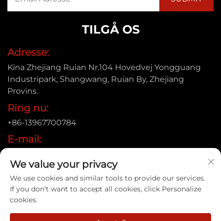
TILGÅ OS
Adresse:
Kina Zhejiang Ruian Nr.104 Hovedvej Yongguang
Industripark, Shangwang, Ruian By, Zhejiang
Provins.
Ring nu:
+86-13967700784
E-mail:
[email protected]
We value your privacy
We use cookies and similar tools to provide our services.
If you don't want to accept all cookies, click Personalize
Copyright © 2025 Ruian Xinye Packaging Machine Co.,Ltd |
cookies.
Privatlivspolitik