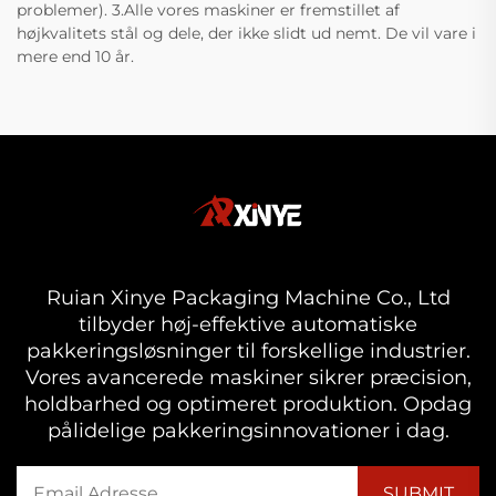
problemer). 3.Alle vores maskiner er fremstillet af
højkvalitets stål og dele, der ikke slidt ud nemt. De vil vare i
mere end 10 år.
Ruian Xinye Packaging Machine Co., Ltd
tilbyder høj-effektive automatiske
pakkeringsløsninger til forskellige industrier.
Vores avancerede maskiner sikrer præcision,
holdbarhed og optimeret produktion. Opdag
pålidelige pakkeringsinnovationer i dag.