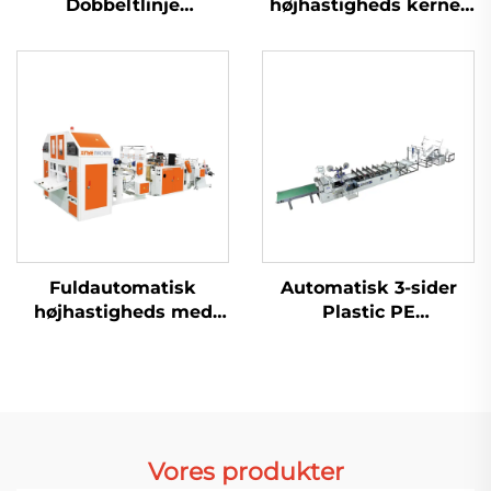
Dobbeltlinje
højhastigheds kernet
Højhastighedsplastik
rullende
T-shirt Sak Produktion
taskemaskine
Maskine
Fuldautomatisk
Automatisk 3-sider
højhastigheds med
Plastic PE
kernede rullende
Luftboblefilm Tøjpose
taskemaskine
Maskine
Vores produkter