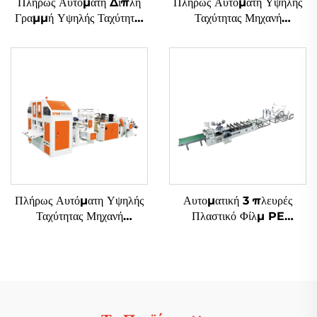
Πλήρως Αυτόματη Διπλή
Πλήρως Αυτόματη Υψηλής
Γραμμή Υψηλής Ταχύτητας
Ταχύτητας Μηχανή
Μηχανή Κατασκευής Σακιών
Κατασκευής Σακιών με
από Πλαστικά με Εικόνα T-
Ανάμεσα Καταδύτη
shirt
Πλήρως Αυτόματη Υψηλής
Αυτοματική 3 πλευρές
Ταχύτητας Μηχανή
Πλαστικό Φίλμ PE
Κατασκευής Σακιών με
Αεροστικό Φιλμ Σάκου
Κεντρικό Καταδύτη
Φτιάχνουσα Μηχανή