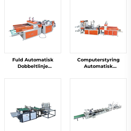
Fuld Automatisk
Computerstyring
Dobbeltlinje
Automatisk
Højhastighedsplastik
Hulstempel Plast
T-shirt Sak Produktion
HDPE LDPE Tøjpose
Maskine
Maskine