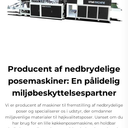
Producent af nedbrydelige
posemaskiner: En pålidelig
miljøbeskyttelsespartner
Vi er producent af maskiner til fremstilling af nedbrydelige
poser og specialiserer os i udstyr, der omdanner
miljøvenlige materialer til højkvalitetsposer. Uanset om du
har brug for en lille køkkenposemaskine, en holdbar