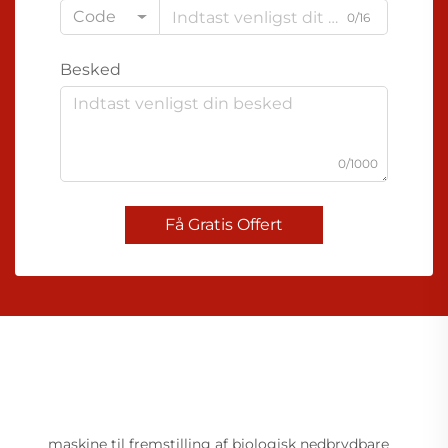
Code
0/16
Besked
0/1000
Få Gratis Offert
maskine til fremstilling af biologisk nedbrydbare