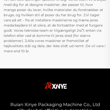
med dig for at designe maskiner, der passer til, hvor
mange poser du laver, hvilke materialer du foretrækker at
bruge, og hvilken stil af poser du har brug for. 2.Vi tager
vare på alt – fra at installere maskinerne og træne jeres
medarbejdere til at sikre, at de fortsætter med at fungere
godt. Vores tekniske team er tilgængeligt 24/7, enten via
telefon eller ved at komme til jeres sted (for større
problemer). 3.Alle vores maskiner er fremstillet af
højkvalitets stål og dele, der ikke slidt ud nemt. De vil vare i
mere end 10 år.
Ruian Xinye Packaging Machine Co., Ltd