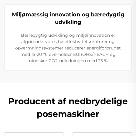
Miljømæssig innovation og bæredygtig
udvikling
Bæredygtig udvikling og miljøinnovation er
afgørende: vores højeffektivitetsmotorer og
opvarmningssystemer reducerer energiforbruget
med 15-20 %, overholder EUROHS/REACH og
mindsker CO2-udledningen med 25 %.
Producent af nedbrydelige
posemaskiner