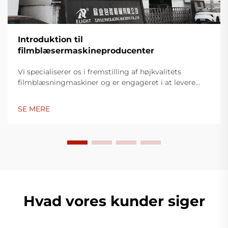
Introduktion til
filmblæsermaskineproducenter
Vi specialiserer os i fremstilling af højkvalitets
filmblæsningmaskiner og er engageret i at levere
innovative løsninger til plastikindpakningsindustrien.
Vores filmblæsningmaskiner anvender avanceret
SE MERE
teknologi, er højtydende, energieffektive og stabile,
og er egnet til produktion af forskellige typer
plastfilm.
Hvad vores kunder siger