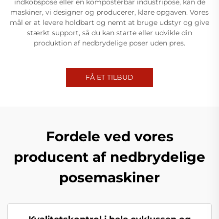
indkobspose eller en kompostérbar industripose, kan de
maskiner, vi designer og producerer, klare opgaven. Vores
mål er at levere holdbart og nemt at bruge udstyr og give
stærkt support, så du kan starte eller udvikle din
produktion af nedbrydelige poser uden pres.
FÅ ET TILBUD
Fordele ved vores
producent af nedbrydelige
posemaskiner