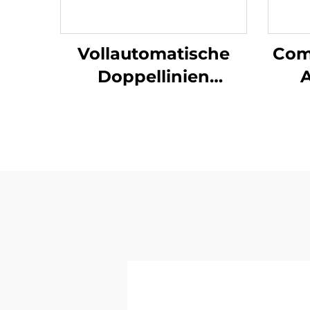
Vollautomatische
Com
Doppellinien
Hochgeschwindigkeitsmasc
Loc
für die Herstellung
von Plastik-T-Shirt-
Ta
Beuteln