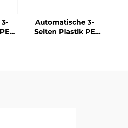
 3-
Automatische 3-
 PE
Seiten Plastik PE
e-
Luftblasefolie-
schine
Taschenmachmaschine