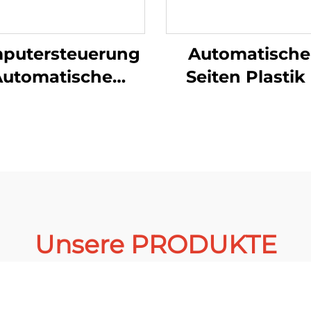
putersteuerung
Automatische
Automatische
Seiten Plastik
hine
herplastik HDPE
Luftblasefoli
LDPE-
Taschenmachma
schenmaschine
Unsere PRODUKTE