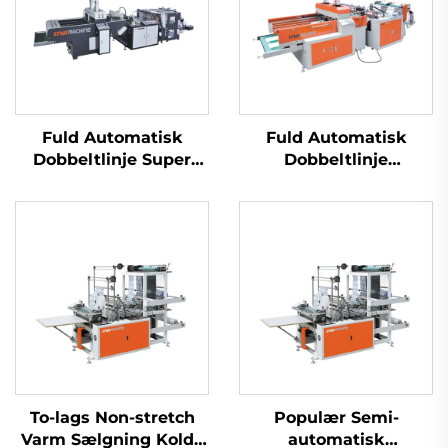
Fuld Automatisk
Fuld Automatisk
Dobbeltlinje Super
Dobbeltlinje
Højhastighedsplastik
Højhastighedsplastik
T-shirt Sak Produktion
T-shirt Sak Produktion
Maskine
Maskine
To-lags Non-stretch
Populær Semi-
Varm Sælgning Kolde
automatisk