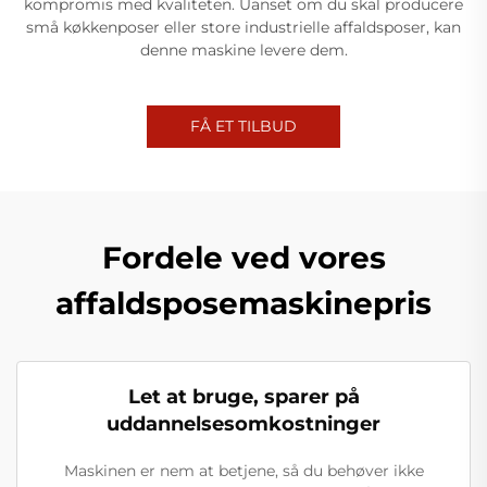
kompromis med kvaliteten. Uanset om du skal producere
små køkkenposer eller store industrielle affaldsposer, kan
denne maskine levere dem.
FÅ ET TILBUD
Fordele ved vores
affaldsposemaskinepris
Let at bruge, sparer på
uddannelsesomkostninger
Maskinen er nem at betjene, så du behøver ikke