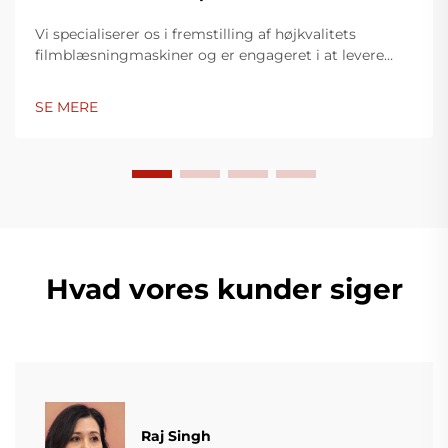
Vi specialiserer os i fremstilling af højkvalitets
filmblæsningmaskiner og er engageret i at levere
innovative løsninger til plastikindpakningsindustrien.
Vores filmblæsningmaskiner anvender avanceret
SE MERE
teknologi, er højtydende, energieffektive og stabile,
og er egnet til produktion af forskellige typer
plastfilm.
Hvad vores kunder siger
Raj Singh