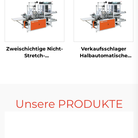
Zweischichtige Nicht-
Verkaufsschlager
Stretch-
Halbautomatische
Wärmeversiegelungskaltabschnitt-
Plastiktütenmaschine
Taschenmachmaschine
Einkaufstaschenmaschi
Polythen-
Tütenmaschine
Unsere PRODUKTE