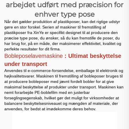
arbejdet udført med præcision for
enhver type pose
Når det gælder produktion af plastikposer, kan det rigtige udstyr
gøre en stor forskel. Serien af maskiner til fremstilling af
plastikposer fra XinYe er specifikt designet til at producere den
præcise type pose, du ønsker, så du kan fremstille de poser, du
har brug for, på en måde, der maksimerer effektivitet, kvalitet og
perfekte resultater for dit firma.
Bobleposelavemaskine
: Ultimat beskyttelse
under transport
Anvendes til e-commerce-forsendelse, emballage til elektronik og
højkvalitetsvarer. Maskinen til fremstilling af bobleposer bruges til
at producere bobleposer med jævnt fordelt bobler for at give
maksimal beskyttelse af produkter under transport. Maskinen kan
nemt forarbejde PE-boblefilm med en justerbar
forseglingsegenskab, hvilket gør det muligt for virksomheder at
balancere beskyttelsesniveauet og mængden af materiale, der
anvendes, for bedst at imødekomme deres behov.