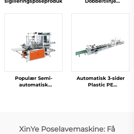
sigilléringsposeproduktionsmaskine
Dobbeltlinje
Højhastighedsplastik
T-shirt Sak Produktion
Maskine
Populær Semi-
Automatisk 3-sider
automatisk
Plastic PE
Plastikposer Maskine
Luftboblefilm Tøjpose
Handel Tøjpose
Maskine
Maskine Polyeten
Tøjpose Maskine
XinYe Poselavemaskine: Få