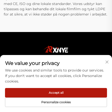
med CE, ISO og dine lokale standarder. Vores udstyr kan
tilpasses og kan behandle dit lokale filmfilm og tykt LDPE
for at sikre, at vi ikke støder på nogen problemer i arbejdet.
We value your privacy
Ruian Xinye Packaging Machine Co., Ltd
We use cookies and similar tools to provide our services.
tilbyder høj-effektive automatiske
If you don't want to accept all cookies, click Personalize
pakkeringsløsninger til forskellige industrier.
cookies.
Vores avancerede maskiner sikrer præcision,
holdbarhed og optimeret produktion. Opdag
Accept all
pålidelige pakkeringsinnovationer i dag.
Personalize cookies