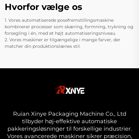
Hvorfor vælge os
1. Vores automatiserede posefremstillingsmaskine
kombinerer processer som skæring, formning, trykning og
forsegling i én, med et højt automatiseringsniveau.
2. Vores maskiner er tilgængelige i mange farver, der
matcher din produktionslænes stil.
Ruian Xinye Packaging Machine Co., Ltd
tilbyder høj-effektive automatiske
pakkeringsløsninger til forskellige industrier.
Vores avancerede maskiner sikrer præcision,