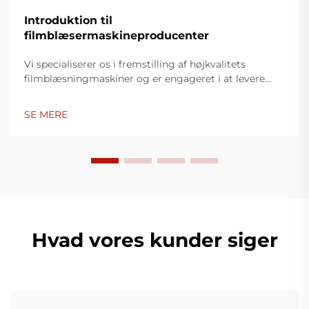
Introduktion til
filmblæsermaskineproducenter
Vi specialiserer os i fremstilling af højkvalitets
filmblæsningmaskiner og er engageret i at levere
innovative løsninger til plastikindpakningsindustrien.
Vores filmblæsningmaskiner anvender avanceret
SE MERE
teknologi, er højtydende, energieffektive og stabile,
og er egnet til produktion af forskellige typer
plastfilm.
Hvad vores kunder siger