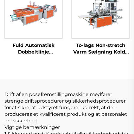
Fuld Automatisk
To-lags Non-stretch
Dobbeltlinje
Varm Sælgning Kolde
Højhastighedsplastik
Skæring Tøjpose
T-shirt Sak Produktion
Maskine
Maskine
Drift af en posefremstillingmaskine medfører
strenge driftsprocedurer og sikkerhedsprocedurer
for at sikre, at udstyret fungerer korrekt, at der
produceres et kvalificeret produkt og at personalet
er i sikkerhed.
Vigtige bemærkninger
1 Sikkerhed først: Kendskab til alle sikkerhedsudstyr