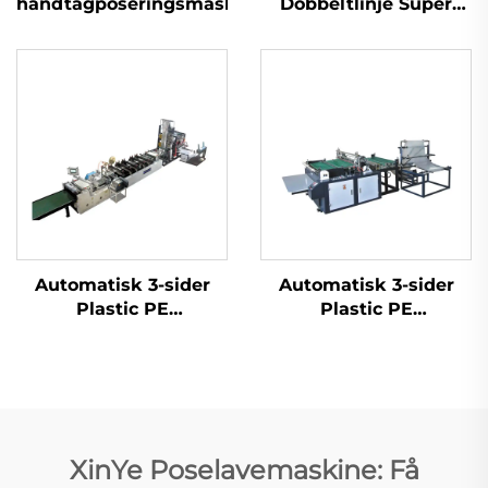
håndtagposeringsmaskine
Dobbeltlinje Super
Højhastighedsplastik
T-shirt Sak Produktion
Maskine
Automatisk 3-sider
Automatisk 3-sider
Plastic PE
Plastic PE
Luftboblefilm Tøjpose
Luftboblefilm Tøjpose
Maskine
Maskine
XinYe Poselavemaskine: Få