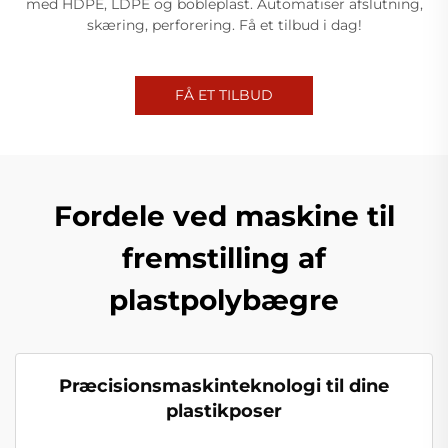
med HDPE, LDPE og bobleplast. Automatiser afslutning,
skæring, perforering. Få et tilbud i dag!
FÅ ET TILBUD
Fordele ved maskine til
fremstilling af
plastpolybægre
Præcisionsmaskinteknologi til dine
plastikposer