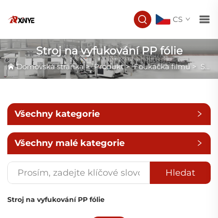
CS
Stroj na vyfukování PP fólie
Domovská stránka
>
Produkt
>
Foukačka filmu
>
Stroj na vyfukování PP fólie
Všechny kategorie
Všechny malé kategorie
Hledat
Stroj na vyfukování PP fólie